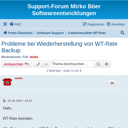
Support-Forum Mirko Böer
Softwareentwicklungen
FAQ
Registrieren
Anmelden
S
Foren-Übersicht
Software-Support
Gebührenzähler WT-Rate
u
Probleme bei Wiederherstellung von WT-Rate
c
Backup
h
Moderatoren:
Ralf
,
mirko
e
Suche
Erweiterte
Antworten
2 Beiträge • Seite
1
von
1
mirko
B
15.06.2007, 19:37
e
i
Hallo,
t
r
a
WT-Rate beenden.
g