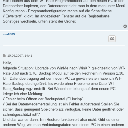
Alle Dateien aus dem WT-Rate-Programmordner auf den neuen PC in den
Datenordner kopieren, den Datenordner sieht man in dem man unter Menü
Konfiguration - Programmkonfiguration rechts auf die Schaltfläche
\"Erweitert\" klickt. Im angezeigten Fenster auf die Registerkarte
Sonstiges wechseln, unten steht der Ordner.
mm0089
B
15.06.2007, 14:41
e
i
Hallo,
t
folgende Situation: Upgrade von WinMe nach WinXP, gleichzeitig von WT-
r
a
Rate 3.60 nach 3.76. Backup Modul auf beiden Rechnern in Version 1.30.
g
Um Datenübertragung auf den neuen PC zu gewährleisten habe ich WT-
Rate Backup durchgeführt. Es wurde ohne Probleme eine Datei WT-
Rate_Backup.wgz erstellt. Bei Wiederherstellung auf dem neuen PC
kriege ich eine Meldung:
\"Fehler beim Öffnen der Backupdatei (GUnzip)\"
\"Bei der Datenwiederherstellung ist ein Fehler aufgetreten! Stellen Sie
sicher, dass genügend Speicherplatz verfügbar, keine Datei geöffnet oder
schreibgeschützt ist!\"
Und das war es dann. Ein Restore funktioniert also nicht. Gibt es einen
anderen Weg, wie man Verbindungsdaten von einem PC in einen anderen