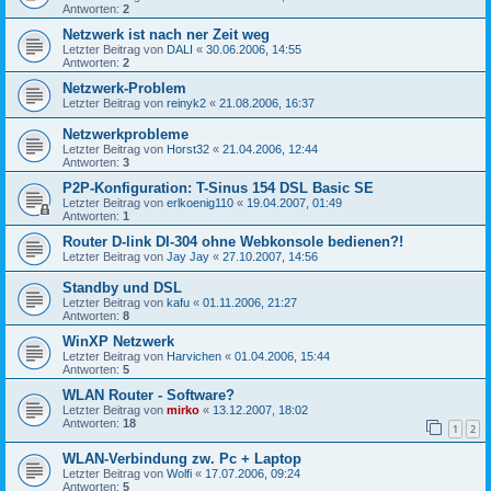
Antworten:
2
Netzwerk ist nach ner Zeit weg
Letzter Beitrag von
DALI
«
30.06.2006, 14:55
Antworten:
2
Netzwerk-Problem
Letzter Beitrag von
reinyk2
«
21.08.2006, 16:37
Netzwerkprobleme
Letzter Beitrag von
Horst32
«
21.04.2006, 12:44
Antworten:
3
P2P-Konfiguration: T-Sinus 154 DSL Basic SE
Letzter Beitrag von
erlkoenig110
«
19.04.2007, 01:49
Antworten:
1
Router D-link DI-304 ohne Webkonsole bedienen?!
Letzter Beitrag von
Jay Jay
«
27.10.2007, 14:56
Standby und DSL
Letzter Beitrag von
kafu
«
01.11.2006, 21:27
Antworten:
8
WinXP Netzwerk
Letzter Beitrag von
Harvichen
«
01.04.2006, 15:44
Antworten:
5
WLAN Router - Software?
Letzter Beitrag von
mirko
«
13.12.2007, 18:02
Antworten:
18
1
2
WLAN-Verbindung zw. Pc + Laptop
Letzter Beitrag von
Wolfi
«
17.07.2006, 09:24
Antworten:
5