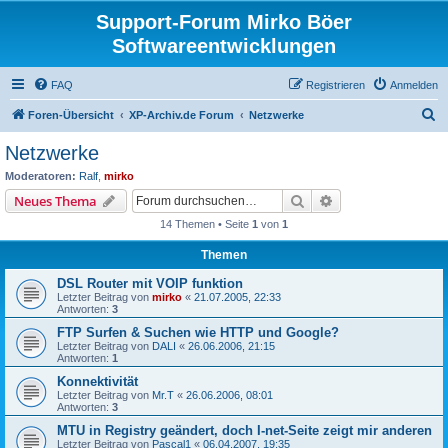
Support-Forum Mirko Böer
Softwareentwicklungen
FAQ
Registrieren
Anmelden
S
Foren-Übersicht
XP-Archiv.de Forum
Netzwerke
u
Netzwerke
c
Moderatoren:
Ralf
,
mirko
h
Suche
Erweiterte Suche
Neues Thema
e
14 Themen • Seite
1
von
1
Themen
DSL Router mit VOIP funktion
Letzter Beitrag von
mirko
«
21.07.2005, 22:33
Antworten:
3
FTP Surfen & Suchen wie HTTP und Google?
Letzter Beitrag von
DALI
«
26.06.2006, 21:15
Antworten:
1
Konnektivität
Letzter Beitrag von
Mr.T
«
26.06.2006, 08:01
Antworten:
3
MTU in Registry geändert, doch I-net-Seite zeigt mir anderen
Letzter Beitrag von
Pascal1
«
06.04.2007, 19:35