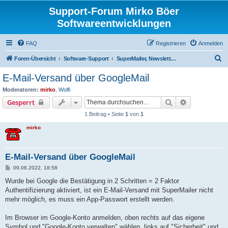
Support-Forum Mirko Böer
Softwareentwicklungen
FAQ
Registrieren
Anmelden
S
Foren-Übersicht
Software-Support
SuperMailer, Newsletter Software und BirthdayMailer
u
E-Mail-Versand über GoogleMail
c
Moderatoren:
mirko
,
Wolfi
h
Suche
Erweiterte S
Gesperrt
e
1 Beitrag • Seite
1
von
1
mirko
E-Mail-Versand über GoogleMail
B
09.06.2022, 18:58
e
i
Wurde bei Google die Bestätigung in 2 Schritten = 2 Faktor
t
Authentifizierung aktiviert, ist ein E-Mail-Versand mit SuperMailer nicht
r
a
mehr möglich, es muss ein App-Passwort erstellt werden.
g
Im Browser im Google-Konto anmelden, oben rechts auf das eigene
Symbol und "Google-Konto verwalten" wählen, links auf "Sicherheit" und