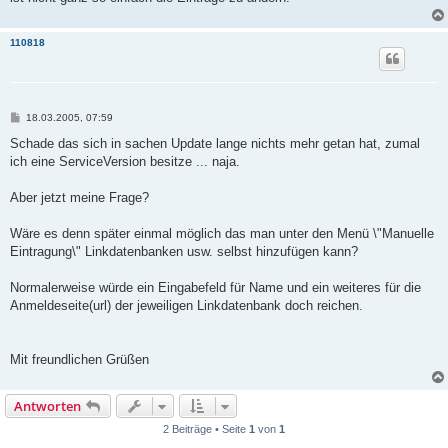
110818
B
18.03.2005, 07:59
e
i
Schade das sich in sachen Update lange nichts mehr getan hat, zumal
t
ich eine ServiceVersion besitze ... naja.
r
a
g
Aber jetzt meine Frage?
Wäre es denn später einmal möglich das man unter den Menü \"Manuelle
Eintragung\" Linkdatenbanken usw. selbst hinzufügen kann?
Normalerweise würde ein Eingabefeld für Name und ein weiteres für die
Anmeldeseite(url) der jeweiligen Linkdatenbank doch reichen.
Mit freundlichen Grüßen
Antworten
2 Beiträge • Seite
1
von
1