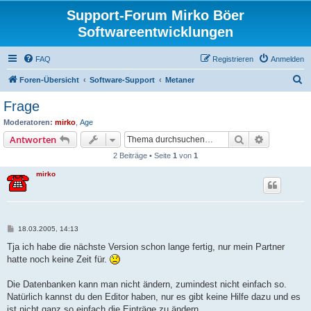
Support-Forum Mirko Böer
Softwareentwicklungen
FAQ
Registrieren
Anmelden
S
Foren-Übersicht
Software-Support
Metaner
u
Frage
c
Moderatoren:
mirko
,
Age
h
Suche
Erweiterte
Antworten
e
2 Beiträge • Seite
1
von
1
mirko
B
18.03.2005, 14:13
e
i
Tja ich habe die nächste Version schon lange fertig, nur mein Partner
t
hatte noch keine Zeit für.
r
a
g
Die Datenbanken kann man nicht ändern, zumindest nicht einfach so.
Natürlich kannst du den Editor haben, nur es gibt keine Hilfe dazu und es
ist nicht ganz so einfach die Einträge zu ändern.