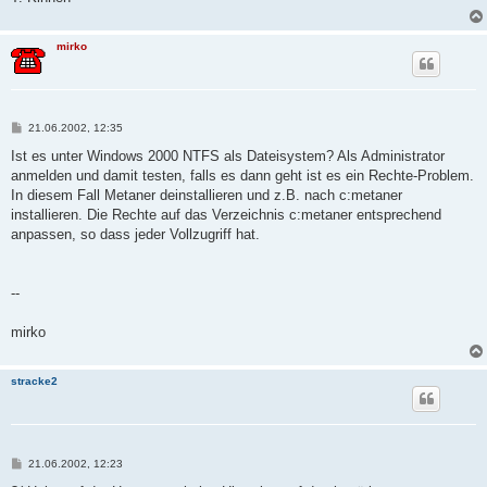
mirko
B
21.06.2002, 12:35
e
i
Ist es unter Windows 2000 NTFS als Dateisystem? Als Administrator
t
anmelden und damit testen, falls es dann geht ist es ein Rechte-Problem.
r
a
In diesem Fall Metaner deinstallieren und z.B. nach c:metaner
g
installieren. Die Rechte auf das Verzeichnis c:metaner entsprechend
anpassen, so dass jeder Vollzugriff hat.
--
mirko
stracke2
B
21.06.2002, 12:23
e