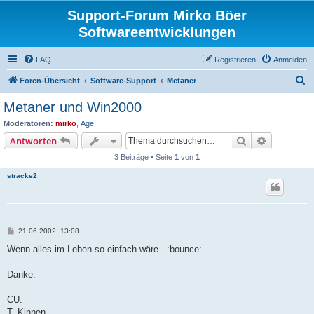
Support-Forum Mirko Böer
Softwareentwicklungen
FAQ
Registrieren
Anmelden
S
Foren-Übersicht
Software-Support
Metaner
u
Metaner und Win2000
c
Moderatoren:
mirko
,
Age
h
Suche
Erweiterte
Antworten
e
3 Beiträge • Seite
1
von
1
stracke2
B
21.06.2002, 13:08
e
i
Wenn alles im Leben so einfach wäre...:bounce:
t
r
a
Danke.
g
CU.
T. Kinnen