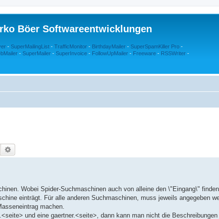
rko Böer Softwareentwicklungen
ver
-
SuperMailingList
-
TrafficMonitor
-
BirthdayMailer
-
SuperSpamKiller Pro
-
bMailer
-
SuperMailer
-
SuperInvoice
-
FollowUpMailer
-
Freeware
-
RSSWriter
-
Suche
Erweiterte Suche
chinen. Wobei Spider-Suchmaschinen auch von alleine den \"Eingang\" finde
aschine einträgt. Für alle anderen Suchmaschinen, muss jeweils angegeben w
 Masseneintrag machen.
he.<seite> und eine gaertner.<seite>, dann kann man nicht die Beschreibunge