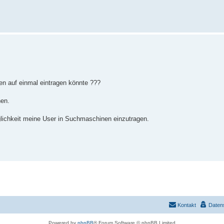
en auf einmal eintragen könnte ???
nen.
lichkeit meine User in Suchmaschinen einzutragen.
Kontakt
Daten
Powered by
phpBB
® Forum Software © phpBB Limited