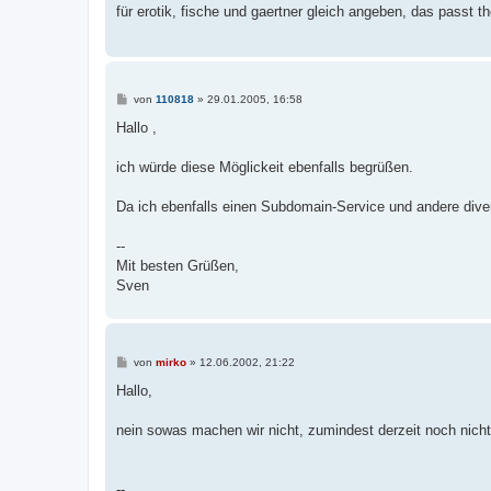
für erotik, fische und gaertner gleich angeben, das passt
B
von
110818
»
29.01.2005, 16:58
e
i
Hallo ,
t
r
a
ich würde diese Möglickeit ebenfalls begrüßen.
g
Da ich ebenfalls einen Subdomain-Service und andere divers
--
Mit besten Grüßen,
Sven
B
von
mirko
»
12.06.2002, 21:22
e
i
Hallo,
t
r
a
nein sowas machen wir nicht, zumindest derzeit noch nicht
g
--