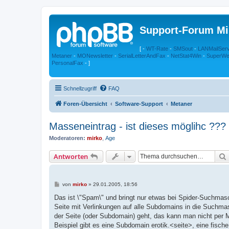
Support-Forum Mi
[ -
WT-Rate
-
SMSout
-
LANMailSer
Metaner
-
MONewsletter
-
SerialLetterAndFax
-
NetStat4Win
-
SuperWe
PersonalFax
- ]
Schnellzugriff
FAQ
Foren-Übersicht
Software-Support
Metaner
Masseneintrag - ist dieses möglihc ???
Moderatoren:
mirko
,
Age
Antworten
B
von
mirko
»
29.01.2005, 18:56
e
i
Das ist \"Spam\" und bringt nur etwas bei Spider-Suchmas
t
Seite mit Verlinkungen auf alle Subdomains in die Suchm
r
a
der Seite (oder Subdomain) geht, das kann man nicht per
g
Beispiel gibt es eine Subdomain erotik.<seite>, eine fisc