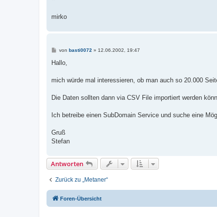
mirko
B
von
basti0072
»
12.06.2002, 19:47
e
i
Hallo,
t
r
a
mich würde mal interessieren, ob man auch so 20.000 Seit
g
Die Daten sollten dann via CSV File importiert werden kön
Ich betreibe einen SubDomain Service und suche eine Mög
Gruß
Stefan
Antworten
Zurück zu „Metaner“
Foren-Übersicht