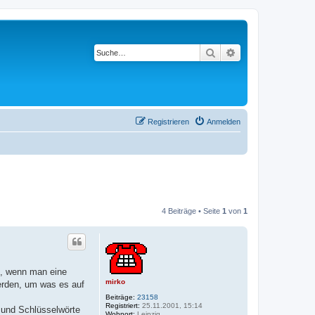
Suche
Erweiterte Suche
Registrieren
Anmelden
4 Beiträge • Seite
1
von
1
n, wenn man eine
mirko
erden, um was es auf
Beiträge:
23158
Registriert:
25.11.2001, 15:14
n und Schlüsselwörte
Wohnort:
Leipzig