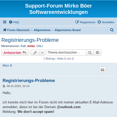
Support-Forum Mirko Böer
Softwareentwicklungen
FAQ
Registrieren
Anmelden
S
Foren-Übersicht
Allgemeines
Allgemeines Board
u
Registrierungs-Probleme
c
Moderatoren:
Ralf
,
mirko
,
DALI
h
Suche
Erweiterte
Antworten
e
1 Beitrag • Seite
1
von
1
OLLI_S
Registrierungs-Probleme
B
06.01.2023, 22:14
e
i
Hallo,
t
r
a
ich konnte mich hier im Forum nicht mit meiner aktuellen E-Mail-Adresse
g
anmelden, diese ist bei der Domain
@outlook.com
Meldung:
We don't accept spam!