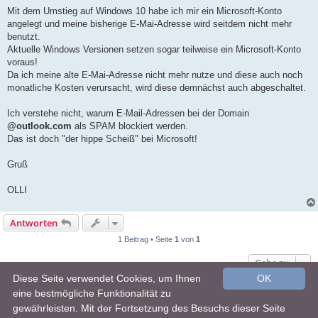
Mit dem Umstieg auf Windows 10 habe ich mir ein Microsoft-Konto
angelegt und meine bisherige E-Mai-Adresse wird seitdem nicht mehr
benutzt.
Aktuelle Windows Versionen setzen sogar teilweise ein Microsoft-Konto
voraus!
Da ich meine alte E-Mai-Adresse nicht mehr nutze und diese auch noch
monatliche Kosten verursacht, wird diese demnächst auch abgeschaltet.
Ich verstehe nicht, warum E-Mail-Adressen bei der Domain
@outlook.com
als SPAM blockiert werden.
Das ist doch "der hippe Scheiß" bei Microsoft!
Gruß
OLLI
Antworten
1 Beitrag • Seite
1
von
1
Gehe zu
Diese Seite verwendet Cookies, um Ihnen
OK
Foren-Übersicht
Alle Zeiten sind
UTC+02:00
eine bestmögliche Funktionalität zu
gewährleisten. Mit der Fortsetzung des Besuchs dieser Seite
Powered by
phpBB
® Forum Software © phpBB Limited