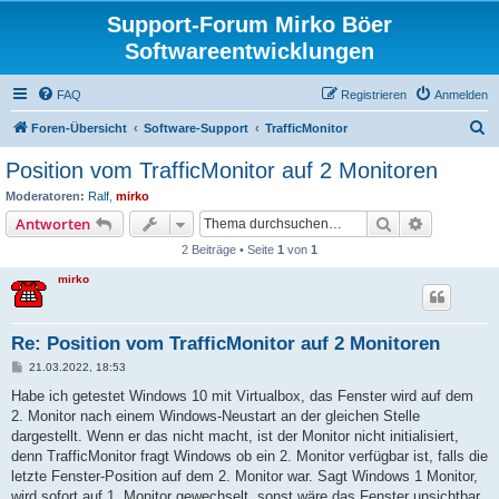
Support-Forum Mirko Böer
Softwareentwicklungen
FAQ
Registrieren
Anmelden
S
Foren-Übersicht
Software-Support
TrafficMonitor
u
Position vom TrafficMonitor auf 2 Monitoren
c
Moderatoren:
Ralf
,
mirko
h
Suche
Erweiterte
Antworten
e
2 Beiträge • Seite
1
von
1
mirko
Re: Position vom TrafficMonitor auf 2 Monitoren
B
21.03.2022, 18:53
e
i
Habe ich getestet Windows 10 mit Virtualbox, das Fenster wird auf dem
t
2. Monitor nach einem Windows-Neustart an der gleichen Stelle
r
a
dargestellt. Wenn er das nicht macht, ist der Monitor nicht initialisiert,
g
denn TrafficMonitor fragt Windows ob ein 2. Monitor verfügbar ist, falls die
letzte Fenster-Position auf dem 2. Monitor war. Sagt Windows 1 Monitor,
wird sofort auf 1. Monitor gewechselt, sonst wäre das Fenster unsichtbar.