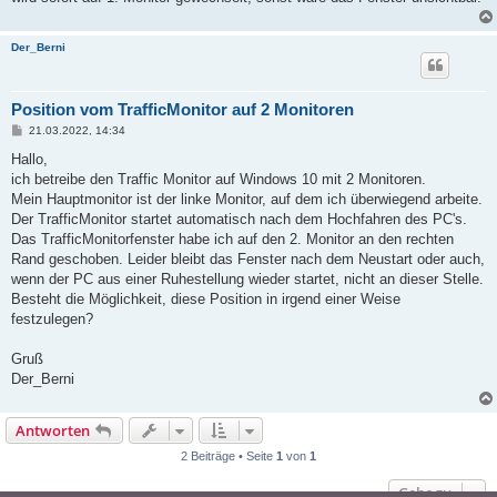
Der_Berni
Position vom TrafficMonitor auf 2 Monitoren
B
21.03.2022, 14:34
e
i
Hallo,
t
ich betreibe den Traffic Monitor auf Windows 10 mit 2 Monitoren.
r
a
Mein Hauptmonitor ist der linke Monitor, auf dem ich überwiegend arbeite.
g
Der TrafficMonitor startet automatisch nach dem Hochfahren des PC's.
Das TrafficMonitorfenster habe ich auf den 2. Monitor an den rechten
Rand geschoben. Leider bleibt das Fenster nach dem Neustart oder auch,
wenn der PC aus einer Ruhestellung wieder startet, nicht an dieser Stelle.
Besteht die Möglichkeit, diese Position in irgend einer Weise
festzulegen?
Gruß
Der_Berni
Antworten
2 Beiträge • Seite
1
von
1
Gehe zu