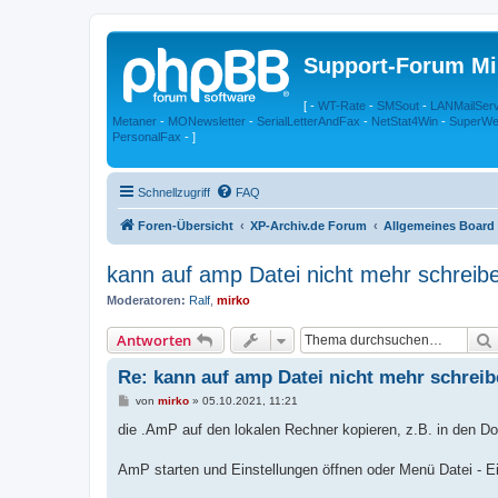
Support-Forum Mi
[ -
WT-Rate
-
SMSout
-
LANMailSer
Metaner
-
MONewsletter
-
SerialLetterAndFax
-
NetStat4Win
-
SuperWe
PersonalFax
- ]
Schnellzugriff
FAQ
Foren-Übersicht
XP-Archiv.de Forum
Allgemeines Board
kann auf amp Datei nicht mehr schreib
Moderatoren:
Ralf
,
mirko
Antworten
Re: kann auf amp Datei nicht mehr schrei
B
von
mirko
»
05.10.2021, 11:21
e
i
die .AmP auf den lokalen Rechner kopieren, z.B. in den D
t
r
a
AmP starten und Einstellungen öffnen oder Menü Datei - E
g