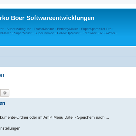
rko Böer Softwareentwicklungen
ver
-
SuperMailingList
-
TrafficMonitor
-
BirthdayMailer
-
SuperSpamKiller Pro
-
bMailer
-
SuperMailer
-
SuperInvoice
-
FollowUpMailer
-
Freeware
-
RSSWriter
-
en
Suche
Erweiterte Suche
ben
okumente-Ordner oder im AmP Menü Datei - Speichern nach....
instellungen