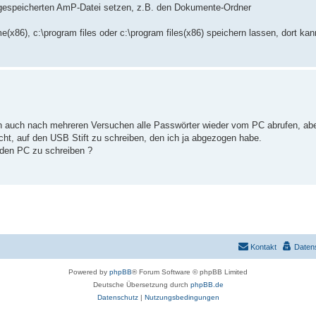
r gespeicherten AmP-Datei setzen, z.B. den Dokumente-Ordner
6), c:\program files oder c:\program files(x86) speichern lassen, dort kan
nn auch nach mehreren Versuchen alle Passwörter wieder vom PC abrufen, abe
ht, auf den USB Stift zu schreiben, den ich ja abgezogen habe.
 den PC zu schreiben ?
Kontakt
Daten
Powered by
phpBB
® Forum Software © phpBB Limited
Deutsche Übersetzung durch
phpBB.de
Datenschutz
|
Nutzungsbedingungen