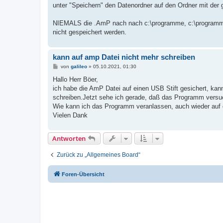
unter "Speichern" den Datenordner auf den Ordner mit de
NIEMALS die .AmP nach nach c:\programme, c:\programme(x8
nicht gespeichert werden.
kann auf amp Datei nicht mehr schreiben
B
von
galileo
»
05.10.2021, 01:30
e
i
Hallo Herr Böer,
t
ich habe die AmP Datei auf einen USB Stift gesichert, ka
r
a
schreiben.Jetzt sehe ich gerade, daß das Programm versuc
g
Wie kann ich das Programm veranlassen, auch wieder auf
Vielen Dank
Antworten
Zurück zu „Allgemeines Board“
Foren-Übersicht