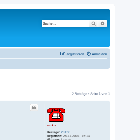
Suche
Erweiterte Suche
Registrieren
Anmelden
2 Beiträge • Seite
1
von
1
mirko
Beiträge:
23158
Registriert:
25.11.2001, 15:14
Wohnort:
Leipzig