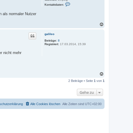
K
Kontaktdaten:
o
n
n als normaler Nutzer
t
a
k
N
t
d
a
a
c
galileo
t
h
e
o
Beiträge:
8
n
Registriert:
17.03.2014, 15:39
b
v
e
o
r nicht mehr
n
n
m
i
r
k
o
N
a
2 Beiträge • Seite
1
von
1
c
h
o
Gehe zu
b
e
n
schutzerklärung
Alle Cookies löschen
Alle Zeiten sind
UTC+02:00