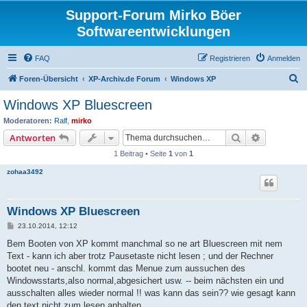
Support-Forum Mirko Böer
Softwareentwicklungen
FAQ
Registrieren
Anmelden
S
Foren-Übersicht
XP-Archiv.de Forum
Windows XP
u
Windows XP Bluescreen
c
Moderatoren:
Ralf
,
mirko
h
Suche
Erweiterte
Antworten
e
1 Beitrag • Seite
1
von
1
zohaa3492
Windows XP Bluescreen
B
23.10.2014, 12:12
e
i
Bem Booten von XP kommt manchmal so ne art Bluescreen mit nem
t
Text - kann ich aber trotz Pausetaste nicht lesen ; und der Rechner
r
a
bootet neu - anschl. kommt das Menue zum aussuchen des
g
Windowsstarts,also normal,abgesichert usw. -- beim nächsten ein und
ausschalten alles wieder normal !! was kann das sein?? wie gesagt kann
den text nicht zum lesen anhalten.