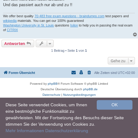
Und das passiert auch nur ab und zu !!
We offer best quality
70-483 free exam questions - braindumps.com
test papers and
wikipedia
materials. You can get our 100% guaranteed
Washington University in St. Louis
questions
Isilon
to help you in passing the real exam
of
CITRIX
Antworten
1 Beitrag • Seite
1
von
1
Gehe zu
Foren-Übersicht
Alle Zeiten sind
UTC+02:00
Powered by
phpBB
® Forum Software © phpBB Limited
Deutsche Übersetzung durch
phpBB.de
Datenschutz
|
Nutzungsbedingungen
Diese Seite verwendet Cookies, um Ihnen
OK
eine bestmögliche Funktionalität zu
gewährleisten. Mit der Fortsetzung des Besuchs dieser Seite
stimmen Sie der Verwendung von Cookies zu.
Mehr Informationen
Datenschutzerklärung