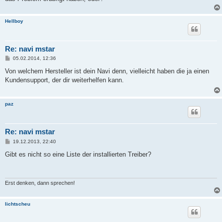
Hellboy
Re: navi mstar
B
05.02.2014, 12:36
e
i
Von welchem Hersteller ist dein Navi denn, vielleicht haben die ja einen
t
Kundensupport, der dir weiterhelfen kann.
r
a
g
paz
Re: navi mstar
B
19.12.2013, 22:40
e
i
Gibt es nicht so eine Liste der installierten Treiber?
t
r
a
g
Erst denken, dann sprechen!
lichtscheu