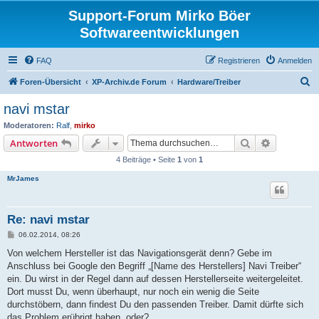
Support-Forum Mirko Böer
Softwareentwicklungen
FAQ
Registrieren
Anmelden
S
Foren-Übersicht
XP-Archiv.de Forum
Hardware/Treiber
u
navi mstar
c
Moderatoren:
Ralf
,
mirko
h
Suche
Erweiterte
Antworten
e
4 Beiträge • Seite
1
von
1
MrJames
Re: navi mstar
B
06.02.2014, 08:26
e
i
Von welchem Hersteller ist das Navigationsgerät denn? Gebe im
t
Anschluss bei Google den Begriff „[Name des Herstellers] Navi Treiber“
r
a
ein. Du wirst in der Regel dann auf dessen Herstellerseite weitergeleitet.
g
Dort musst Du, wenn überhaupt, nur noch ein wenig die Seite
durchstöbern, dann findest Du den passenden Treiber. Damit dürfte sich
das Problem erübrigt haben, oder?