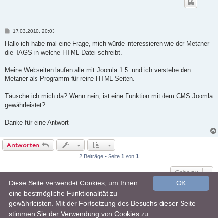
B
17.03.2010, 20:03
e
i
Hallo ich habe mal eine Frage, mich würde interessieren wie der Metaner
t
die TAGS in welche HTML-Datei schreibt.
r
a
g
Meine Webseiten laufen alle mit Joomla 1.5. und ich verstehe den
Metaner als Programm für reine HTML-Seiten.
Täusche ich mich da? Wenn nein, ist eine Funktion mit dem CMS Joomla
gewährleistet?
Danke für eine Antwort
Antworten
2 Beiträge • Seite
1
von
1
Gehe zu
Diese Seite verwendet Cookies, um Ihnen
OK
Foren-Übersicht
Alle Zeiten sind
UTC+02:00
eine bestmögliche Funktionalität zu
gewährleisten. Mit der Fortsetzung des Besuchs dieser Seite
Powered by
phpBB
® Forum Software © phpBB Limited
stimmen Sie der Verwendung von Cookies zu.
Deutsche Übersetzung durch
phpBB.de