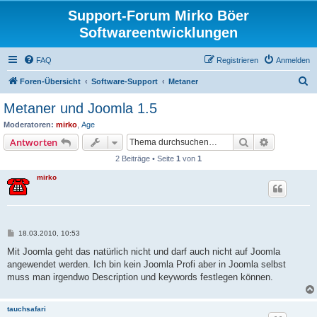
Support-Forum Mirko Böer
Softwareentwicklungen
FAQ
Registrieren
Anmelden
S
Foren-Übersicht
Software-Support
Metaner
u
Metaner und Joomla 1.5
c
Moderatoren:
mirko
,
Age
h
Suche
Erweiterte
Antworten
e
2 Beiträge • Seite
1
von
1
mirko
B
18.03.2010, 10:53
e
i
Mit Joomla geht das natürlich nicht und darf auch nicht auf Joomla
t
angewendet werden. Ich bin kein Joomla Profi aber in Joomla selbst
r
a
muss man irgendwo Description und keywords festlegen können.
g
tauchsafari