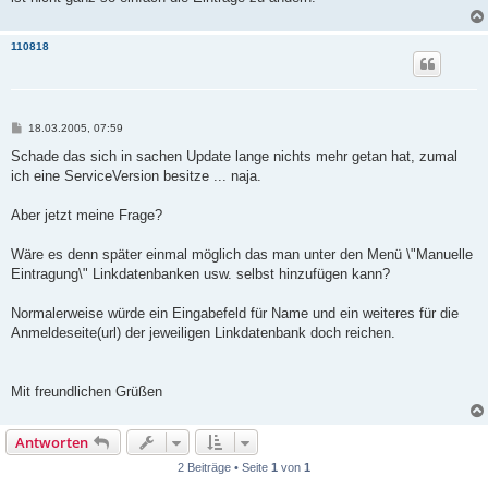
110818
B
18.03.2005, 07:59
e
i
Schade das sich in sachen Update lange nichts mehr getan hat, zumal
t
ich eine ServiceVersion besitze ... naja.
r
a
g
Aber jetzt meine Frage?
Wäre es denn später einmal möglich das man unter den Menü \"Manuelle
Eintragung\" Linkdatenbanken usw. selbst hinzufügen kann?
Normalerweise würde ein Eingabefeld für Name und ein weiteres für die
Anmeldeseite(url) der jeweiligen Linkdatenbank doch reichen.
Mit freundlichen Grüßen
Antworten
2 Beiträge • Seite
1
von
1