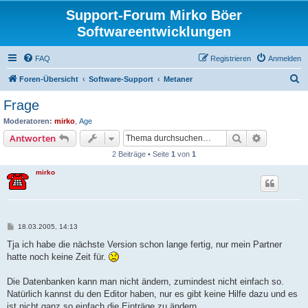
Support-Forum Mirko Böer
Softwareentwicklungen
FAQ
Registrieren
Anmelden
S
Foren-Übersicht
Software-Support
Metaner
u
Frage
c
Moderatoren:
mirko
,
Age
h
Suche
Erweiterte
Antworten
e
2 Beiträge • Seite
1
von
1
mirko
B
18.03.2005, 14:13
e
i
Tja ich habe die nächste Version schon lange fertig, nur mein Partner
t
hatte noch keine Zeit für.
r
a
g
Die Datenbanken kann man nicht ändern, zumindest nicht einfach so.
Natürlich kannst du den Editor haben, nur es gibt keine Hilfe dazu und es
ist nicht ganz so einfach die Einträge zu ändern.