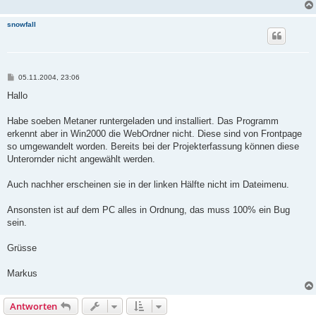
snowfall
B
05.11.2004, 23:06
e
i
Hallo
t
r
a
Habe soeben Metaner runtergeladen und installiert. Das Programm
g
erkennt aber in Win2000 die WebOrdner nicht. Diese sind von Frontpage
so umgewandelt worden. Bereits bei der Projekterfassung können diese
Unterornder nicht angewählt werden.
Auch nachher erscheinen sie in der linken Hälfte nicht im Dateimenu.
Ansonsten ist auf dem PC alles in Ordnung, das muss 100% ein Bug
sein.
Grüsse
Markus
Antworten