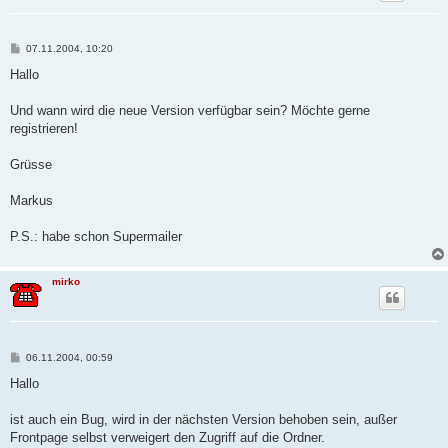
B
07.11.2004, 10:20
e
i
Hallo
t
r
a
Und wann wird die neue Version verfügbar sein? Möchte gerne
g
registrieren!
Grüsse
Markus
P.S.: habe schon Supermailer
mirko
B
06.11.2004, 00:59
e
i
Hallo
t
r
a
ist auch ein Bug, wird in der nächsten Version behoben sein, außer
g
Frontpage selbst verweigert den Zugriff auf die Ordner.