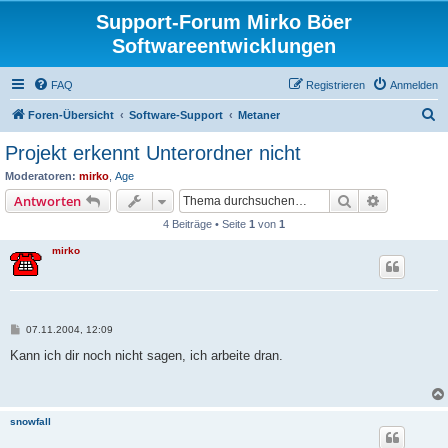
Support-Forum Mirko Böer
Softwareentwicklungen
FAQ
Registrieren
Anmelden
S
Foren-Übersicht
Software-Support
Metaner
u
Projekt erkennt Unterordner nicht
c
Moderatoren:
mirko
,
Age
h
Suche
Erweiterte
Antworten
e
4 Beiträge • Seite
1
von
1
mirko
B
07.11.2004, 12:09
e
i
Kann ich dir noch nicht sagen, ich arbeite dran.
t
r
a
g
snowfall