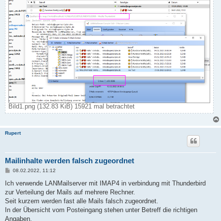
Bild1.png (132.83 KiB) 15921 mal betrachtet
Rupert
Mailinhalte werden falsch zugeordnet
B
08.02.2022, 11:12
e
i
Ich verwende LANMailserver mit IMAP4 in verbindung mit Thunderbird
t
zur Verteilung der Mails auf mehrere Rechner.
r
a
Seit kurzem werden fast alle Mails falsch zugeordnet.
g
In der Übersicht vom Posteingang stehen unter Betreff die richtigen
Angaben.