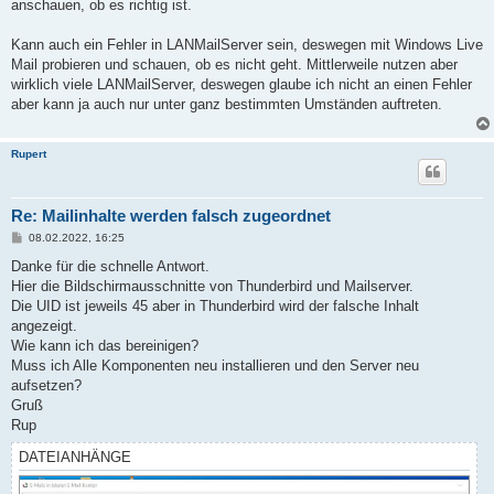
anschauen, ob es richtig ist.
Kann auch ein Fehler in LANMailServer sein, deswegen mit Windows Live
Mail probieren und schauen, ob es nicht geht. Mittlerweile nutzen aber
wirklich viele LANMailServer, deswegen glaube ich nicht an einen Fehler
aber kann ja auch nur unter ganz bestimmten Umständen auftreten.
Rupert
Re: Mailinhalte werden falsch zugeordnet
B
08.02.2022, 16:25
e
i
Danke für die schnelle Antwort.
t
Hier die Bildschirmausschnitte von Thunderbird und Mailserver.
r
a
Die UID ist jeweils 45 aber in Thunderbird wird der falsche Inhalt
g
angezeigt.
Wie kann ich das bereinigen?
Muss ich Alle Komponenten neu installieren und den Server neu
aufsetzen?
Gruß
Rup
DATEIANHÄNGE