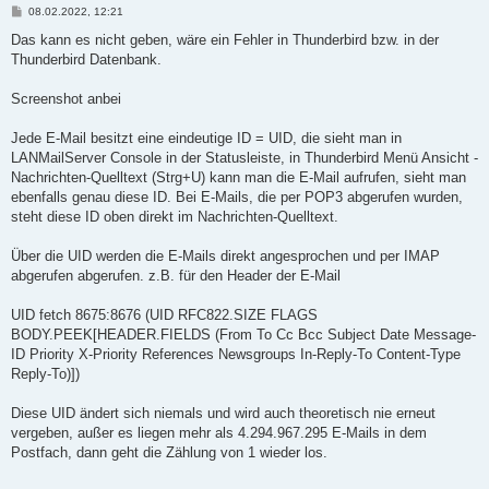
B
08.02.2022, 12:21
e
i
Das kann es nicht geben, wäre ein Fehler in Thunderbird bzw. in der
t
Thunderbird Datenbank.
r
a
g
Screenshot anbei
Jede E-Mail besitzt eine eindeutige ID = UID, die sieht man in
LANMailServer Console in der Statusleiste, in Thunderbird Menü Ansicht -
Nachrichten-Quelltext (Strg+U) kann man die E-Mail aufrufen, sieht man
ebenfalls genau diese ID. Bei E-Mails, die per POP3 abgerufen wurden,
steht diese ID oben direkt im Nachrichten-Quelltext.
Über die UID werden die E-Mails direkt angesprochen und per IMAP
abgerufen abgerufen. z.B. für den Header der E-Mail
UID fetch 8675:8676 (UID RFC822.SIZE FLAGS
BODY.PEEK[HEADER.FIELDS (From To Cc Bcc Subject Date Message-
ID Priority X-Priority References Newsgroups In-Reply-To Content-Type
Reply-To)])
Diese UID ändert sich niemals und wird auch theoretisch nie erneut
vergeben, außer es liegen mehr als 4.294.967.295 E-Mails in dem
Postfach, dann geht die Zählung von 1 wieder los.