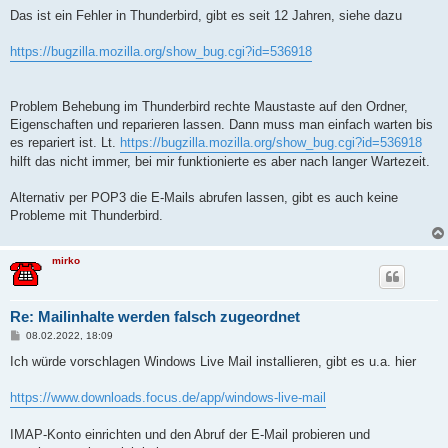
Das ist ein Fehler in Thunderbird, gibt es seit 12 Jahren, siehe dazu
https://bugzilla.mozilla.org/show_bug.cgi?id=536918
Problem Behebung im Thunderbird rechte Maustaste auf den Ordner,
Eigenschaften und reparieren lassen. Dann muss man einfach warten bis
es repariert ist. Lt.
https://bugzilla.mozilla.org/show_bug.cgi?id=536918
hilft das nicht immer, bei mir funktionierte es aber nach langer Wartezeit.
Alternativ per POP3 die E-Mails abrufen lassen, gibt es auch keine
Probleme mit Thunderbird.
mirko
Re: Mailinhalte werden falsch zugeordnet
B
08.02.2022, 18:09
e
i
Ich würde vorschlagen Windows Live Mail installieren, gibt es u.a. hier
t
r
a
https://www.downloads.focus.de/app/windows-live-mail
g
IMAP-Konto einrichten und den Abruf der E-Mail probieren und