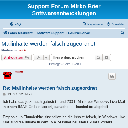
Support-Forum Mirko Böer
Softwareentwicklungen
FAQ
Registrieren
Anmelden
S
Foren-Übersicht
Software-Support
LANMailServer
u
Mailinhalte werden falsch zugeordnet
c
Moderator:
mirko
h
Suche
Erweiterte
Antworten
e
5 Beiträge • Seite
1
von
1
mirko
Re: Mailinhalte werden falsch zugeordnet
B
13.02.2022, 14:22
e
i
Ich habe das jetzt auch getestet, rund 200 E-Mails per Windows Live Mail
t
in einem IMAP-Ordner kopiert, danach mit Thunderbird abgeholt.
r
a
g
Ergebnis: in Thunderbird sind teilweise die Inhalte falsch, in Windows Live
Mail sind die Inhalte in dem IMAP-Ordner bei allen E-Mails korrekt