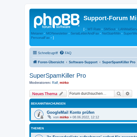
Support-Forum Mi
[ -
WT-Rate
-
SMSout
-
LANMailSer
Metaner
-
MONewsletter
-
SerialLetterAndFax
-
NetStat4Win
-
SuperWe
PersonalFax
- ]
Schnellzugriff
FAQ
Foren-Übersicht
Software-Support
SuperSpamKiller Pro
SuperSpamKiller Pro
Moderatoren:
Ralf
,
mirko
Suche
Erw
Neues Thema
BEKANNTMACHUNGEN
GoogleMail Konto prüfen
von
mirko
»
08.06.2022, 12:12
THEMEN