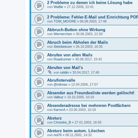
2 Probleme zu denen ich keine Lösung habe
von
WaBie
»
27.12.2009, 22:41
2 Probleme: Fehler-E-Mail und Einrichtung PO
von
TOM_MOORE
»
06.08.2003, 17:48
Abbruch-Button ohne Wirkung
von
Wernerchen
»
30.06.2003, 21:50
Abruch beim Abholen der Mails
von
Steinbeisser
»
26.10.2003, 16:35
Abrufen von alten Mails
von
Roadrunner
»
30.08.2017, 15:42
Abrufen von Mail's
von
siddin
»
30.04.2017, 17:40
Abrufintervalle
von
@ndreas
»
12.04.2006, 17:07
Absender aus Freundesliste werden gelöscht!
von
Valbuz
»
10.10.2005, 10:19
Absenderadresse bei mehreren Postfächern
von
KarrerA
»
23.06.2003, 10:18
Absturz
von
Christine_B
»
27.01.2003, 16:59
Absturz beim autom. Löschen
von
noi76
»
08.11.2002, 14:32