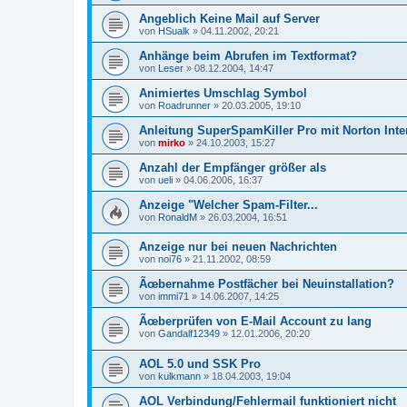
Angeblich Keine Mail auf Server
von
HSualk
»
04.11.2002, 20:21
Anhänge beim Abrufen im Textformat?
von
Leser
»
08.12.2004, 14:47
Animiertes Umschlag Symbol
von
Roadrunner
»
20.03.2005, 19:10
Anleitung SuperSpamKiller Pro mit Norton Inter
von
mirko
»
24.10.2003, 15:27
Anzahl der Empfänger größer als
von
ueli
»
04.06.2006, 16:37
Anzeige "Welcher Spam-Filter...
von
RonaldM
»
26.03.2004, 16:51
Anzeige nur bei neuen Nachrichten
von
noi76
»
21.11.2002, 08:59
Ãœbernahme Postfächer bei Neuinstallation?
von
immi71
»
14.06.2007, 14:25
Ãœberprüfen von E-Mail Account zu lang
von
Gandalf12349
»
12.01.2006, 20:20
AOL 5.0 und SSK Pro
von
kulkmann
»
18.04.2003, 19:04
AOL Verbindung/Fehlermail funktioniert nicht