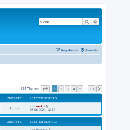
Suche
Erweiterte Suche
Registrieren
Anmelden
Seite
1
von
13
1
2
3
4
5
13
Nächste
635 Themen
…
ZUGRIFFE
LETZTER BEITRAG
L
von
mirko
Z
16805
e
08.06.2022, 12:12
t
u
z
t
ZUGRIFFE
LETZTER BEITRAG
g
e
r
L
von
demator