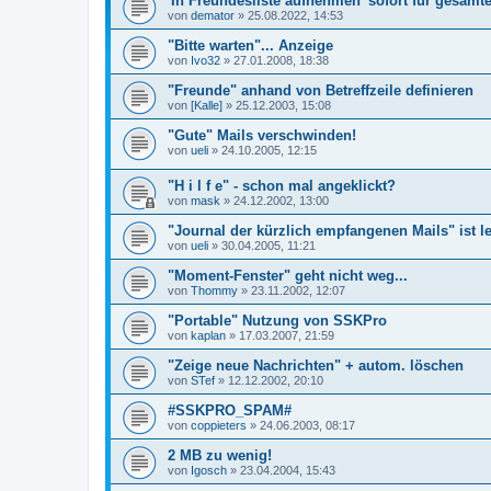
'In Freundesliste aufnehmen' sofort für gesamt
von
demator
»
25.08.2022, 14:53
"Bitte warten"... Anzeige
von
Ivo32
»
27.01.2008, 18:38
"Freunde" anhand von Betreffzeile definieren
von
[Kalle]
»
25.12.2003, 15:08
"Gute" Mails verschwinden!
von
ueli
»
24.10.2005, 12:15
"H i l f e" - schon mal angeklickt?
von
mask
»
24.12.2002, 13:00
"Journal der kürzlich empfangenen Mails" ist l
von
ueli
»
30.04.2005, 11:21
"Moment-Fenster" geht nicht weg...
von
Thommy
»
23.11.2002, 12:07
"Portable" Nutzung von SSKPro
von
kaplan
»
17.03.2007, 21:59
"Zeige neue Nachrichten" + autom. löschen
von
STef
»
12.12.2002, 20:10
#SSKPRO_SPAM#
von
coppieters
»
24.06.2003, 08:17
2 MB zu wenig!
von
Igosch
»
23.04.2004, 15:43