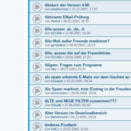
Absturz der Version 4.80
von
weatherman
»
22.12.2007, 17:57
Aktivierte EMail-Prüfung
von
Hemul
»
06.02.2004, 06:30
Alle ausser .at, .de, .it
von
SCUBA
»
11.08.2007, 01:00
Alle Mail außer Freunde markieren?
von
gerdwilken
»
09.05.2007, 18:13
Alle, ausser die auf der Freundeliste
von
SCUBA
»
23.01.2008, 17:21
Allgem. Fragen zum Programm
von
eiky
»
28.07.2003, 22:47
als spam erkannte E-Mails vor dem löschen an d
von
kowalzik
»
02.03.2006, 08:34
Als Spam markiert, trotz Eintrag in der Freudes
von
bertschulze
»
29.06.2004, 19:01
ALTE und NEUE FILTER zusammen???
von
HSualk
»
27.09.2003, 01:30
Alter Version im Downloadbereich
von
Bahnfreund
»
04.12.2003, 19:01
Anderes Postfach
von
wolf_r
»
20.02.2004, 11:53