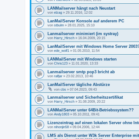
LANMailserver hängt nach Neustart
von
elzag
»
29.11.2016, 12:02
LanMailServer Konsole auf anderem PC
von
stbulm
»
28.01.2025, 15:10
Lanmailserver minimiert (im systray)
von
Harry_Hirsch
»
16.04.2009, 20:15
LanMailServer mit Windows Home Server 2003
von
ede_wolf1
»
01.05.2010, 11:54
LANMailServer mit Windows starten
von
Chris123
»
11.01.2020, 13:33
Lanmailserver smtp pop3 bricht ab
von
ralfjar
»
23.02.2013, 10:46
LanMailServer tägliche Abstürze
von
cbs
»
07.04.2023, 09:43
Lanmailserver und Sicherheitszertifikat
von
Harry_Hirsch
»
31.08.2009, 20:22
LANMailServer unter 64Bit-Betriebssystem??
von
Andy1803
»
05.10.2011, 09:41
Lizenzeintrag auf einen lokalen Server ohne Int
von
nihonjin58
»
09.04.2006, 12:44
LMS als Dienst unter W3k Server Enterprise mi