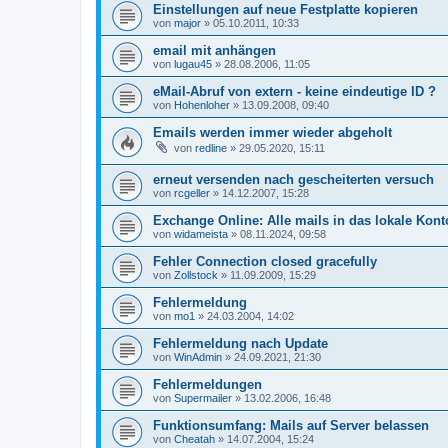
Einstellungen auf neue Festplatte kopieren
von
major
»
05.10.2011, 10:33
email mit anhängen
von
lugau45
»
28.08.2006, 11:05
eMail-Abruf von extern - keine eindeutige ID ?
von
Hohenloher
»
13.09.2008, 09:40
Emails werden immer wieder abgeholt
von
redline
»
29.05.2020, 15:11
erneut versenden nach gescheiterten versuch
von
rcgeller
»
14.12.2007, 15:28
Exchange Online: Alle mails in das lokale Kon
von
widameista
»
08.11.2024, 09:58
Fehler Connection closed gracefully
von
Zollstock
»
11.09.2009, 15:29
Fehlermeldung
von
mo1
»
24.03.2004, 14:02
Fehlermeldung nach Update
von
WinAdmin
»
24.09.2021, 21:30
Fehlermeldungen
von
Supermailer
»
13.02.2006, 16:48
Funktionsumfang: Mails auf Server belassen
von
Cheatah
»
14.07.2004, 15:24