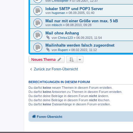
von
Christopher
»
07.09.2007, 12:37
lokaler SMTP und POP3 Server
von
hugoman
»
08.09.2005, 01:40
Mail nur mit einer Größe von max. 5 kB
von
mbisch
»
08.08.2010, 09:28
Mail ohne Anhang
von
Chrisx123
»
06.09.2023, 11:54
Mailinhalte werden falsch zugeordnet
von
Rupert
»
08.02.2022, 11:12
Neues Thema
Zurück zur Foren-Übersicht
BERECHTIGUNGEN IN DIESEM FORUM
Du darfst
keine
neuen Themen in diesem Forum erstellen.
Du darfst
keine
Antworten zu Themen in diesem Forum erstellen.
Du darfst deine Beiträge in diesem Forum
nicht
ändern.
Du darfst deine Beiträge in diesem Forum
nicht
löschen.
Du darfst
keine
Dateianhänge in diesem Forum erstellen.
Foren-Übersicht