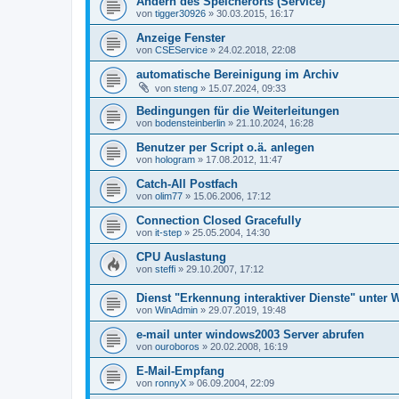
Ändern des Speicherorts (Service)
von
tigger30926
»
30.03.2015, 16:17
Anzeige Fenster
von
CSEService
»
24.02.2018, 22:08
automatische Bereinigung im Archiv
von
steng
»
15.07.2024, 09:33
Bedingungen für die Weiterleitungen
von
bodensteinberlin
»
21.10.2024, 16:28
Benutzer per Script o.ä. anlegen
von
hologram
»
17.08.2012, 11:47
Catch-All Postfach
von
olim77
»
15.06.2006, 17:12
Connection Closed Gracefully
von
it-step
»
25.05.2004, 14:30
CPU Auslastung
von
steffi
»
29.10.2007, 17:12
Dienst "Erkennung interaktiver Dienste" unter 
von
WinAdmin
»
29.07.2019, 19:48
e-mail unter windows2003 Server abrufen
von
ouroboros
»
20.02.2008, 16:19
E-Mail-Empfang
von
ronnyX
»
06.09.2004, 22:09