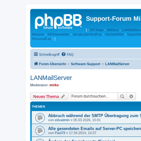
Support-Forum Mi
[ -
WT-Rate
-
SMSout
-
LANMailSer
Metaner
-
MONewsletter
-
SerialLetterAndFax
-
NetStat4Win
-
SuperWe
PersonalFax
- ]
Schnellzugriff
FAQ
Foren-Übersicht
Software-Support
LANMailServer
LANMailServer
Moderator:
mirko
Suche
Erw
Neues Thema
THEMEN
Abbruch während der SMTP Übertragung zum 
von
edvadmin
»
05.03.2026, 15:01
Alle gesendeten Emails auf Server-PC speicher
von
Paul79
»
17.04.2014, 14:37