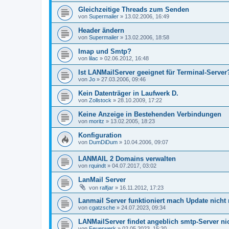
Gleichzeitige Threads zum Senden
von
Supermailer
»
13.02.2006, 16:49
Header ändern
von
Supermailer
»
13.02.2006, 18:58
Imap und Smtp?
von
lilac
»
02.06.2012, 16:48
Ist LANMailServer geeignet für Terminal-Server
von
Jo
»
27.03.2006, 09:46
Kein Datenträger in Laufwerk D.
von
Zollstock
»
28.10.2009, 17:22
Keine Anzeige in Bestehenden Verbindungen
von
moritz
»
13.02.2005, 18:23
Konfiguration
von
DumDiDum
»
10.04.2006, 09:07
LANMAIL 2 Domains verwalten
von
rquindt
»
04.07.2017, 03:02
LanMail Server
von
ralfjar
»
16.11.2012, 17:23
Lanmail Server funktioniert mach Update nicht
von
cgatzsche
»
24.07.2023, 09:34
LANMailServer findet angeblich smtp-Server ni
von
Feuerwerk
»
02.05.2023, 15:20