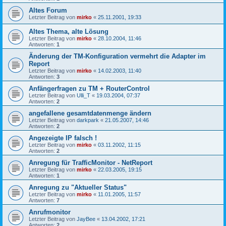
Altes Forum
Letzter Beitrag von
mirko
«
25.11.2001, 19:33
Altes Thema, alte Lösung
Letzter Beitrag von
mirko
«
28.10.2004, 11:46
Antworten:
1
Änderung der TM-Konfiguration vermehrt die Adapter im
Report
Letzter Beitrag von
mirko
«
14.02.2003, 11:40
Antworten:
3
Anfängerfragen zu TM + RouterControl
Letzter Beitrag von
Ulli_T
«
19.03.2004, 07:37
Antworten:
2
angefallene gesamtdatenmenge ändern
Letzter Beitrag von
darkpark
«
21.05.2007, 14:46
Antworten:
2
Angezeigte IP falsch !
Letzter Beitrag von
mirko
«
03.11.2002, 11:15
Antworten:
2
Anregung für TrafficMonitor - NetReport
Letzter Beitrag von
mirko
«
22.03.2005, 19:15
Antworten:
1
Anregung zu "Aktueller Status"
Letzter Beitrag von
mirko
«
11.01.2005, 11:57
Antworten:
7
Anrufmonitor
Letzter Beitrag von
JayBee
«
13.04.2002, 17:21
Antworten:
2