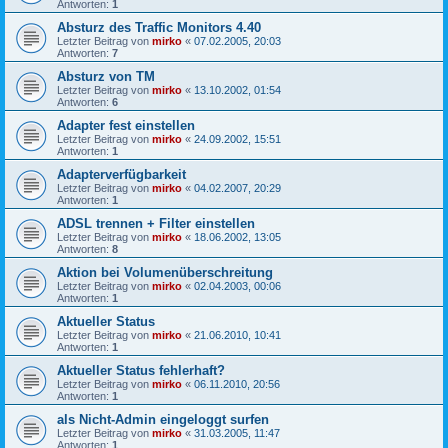
Antworten:
1
Absturz des Traffic Monitors 4.40
Letzter Beitrag von
mirko
«
07.02.2005, 20:03
Antworten:
7
Absturz von TM
Letzter Beitrag von
mirko
«
13.10.2002, 01:54
Antworten:
6
Adapter fest einstellen
Letzter Beitrag von
mirko
«
24.09.2002, 15:51
Antworten:
1
Adapterverfügbarkeit
Letzter Beitrag von
mirko
«
04.02.2007, 20:29
Antworten:
1
ADSL trennen + Filter einstellen
Letzter Beitrag von
mirko
«
18.06.2002, 13:05
Antworten:
8
Aktion bei Volumenüberschreitung
Letzter Beitrag von
mirko
«
02.04.2003, 00:06
Antworten:
1
Aktueller Status
Letzter Beitrag von
mirko
«
21.06.2010, 10:41
Antworten:
1
Aktueller Status fehlerhaft?
Letzter Beitrag von
mirko
«
06.11.2010, 20:56
Antworten:
1
als Nicht-Admin eingeloggt surfen
Letzter Beitrag von
mirko
«
31.03.2005, 11:47
Antworten:
1