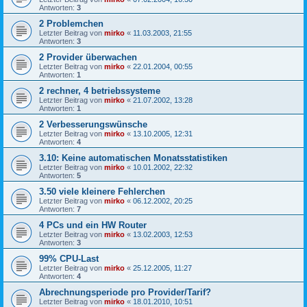
Antworten:
3
2 Problemchen
Letzter Beitrag von
mirko
«
11.03.2003, 21:55
Antworten:
3
2 Provider überwachen
Letzter Beitrag von
mirko
«
22.01.2004, 00:55
Antworten:
1
2 rechner, 4 betriebssysteme
Letzter Beitrag von
mirko
«
21.07.2002, 13:28
Antworten:
1
2 Verbesserungswünsche
Letzter Beitrag von
mirko
«
13.10.2005, 12:31
Antworten:
4
3.10: Keine automatischen Monatsstatistiken
Letzter Beitrag von
mirko
«
10.01.2002, 22:32
Antworten:
5
3.50 viele kleinere Fehlerchen
Letzter Beitrag von
mirko
«
06.12.2002, 20:25
Antworten:
7
4 PCs und ein HW Router
Letzter Beitrag von
mirko
«
13.02.2003, 12:53
Antworten:
3
99% CPU-Last
Letzter Beitrag von
mirko
«
25.12.2005, 11:27
Antworten:
4
Abrechnungsperiode pro Provider/Tarif?
Letzter Beitrag von
mirko
«
18.01.2010, 10:51