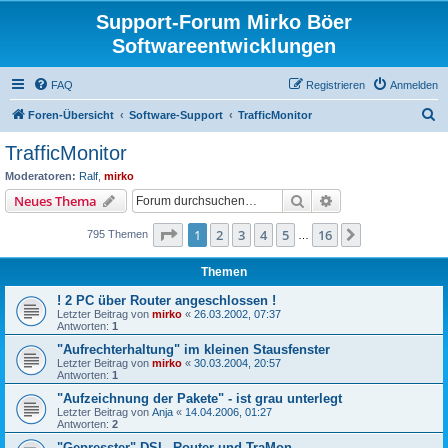
Support-Forum Mirko Böer
Softwareentwicklungen
FAQ
Registrieren
Anmelden
S
Foren-Übersicht
Software-Support
TrafficMonitor
u
TrafficMonitor
c
Moderatoren:
Ralf
,
mirko
h
Suche
Erweiterte Suche
Neues Thema
e
Seite
1
von
16
1
2
3
4
5
16
Nächste
795 Themen
…
Themen
! 2 PC über Router angeschlossen !
Letzter Beitrag von
mirko
«
26.03.2002, 07:37
Antworten:
1
"Aufrechterhaltung" im kleinen Stausfenster
Letzter Beitrag von
mirko
«
30.03.2004, 20:57
Antworten:
1
"Aufzeichnung der Pakete" - ist grau unterlegt
Letzter Beitrag von
Anja
«
14.04.2006, 01:27
Antworten:
2
"Gepresster" DSL_Router und TraMon