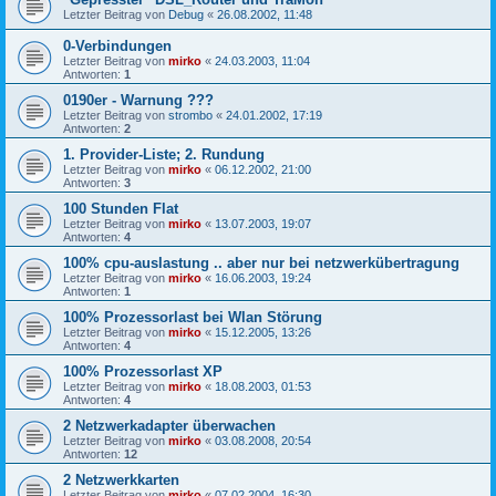
Letzter Beitrag von
Debug
«
26.08.2002, 11:48
0-Verbindungen
Letzter Beitrag von
mirko
«
24.03.2003, 11:04
Antworten:
1
0190er - Warnung ???
Letzter Beitrag von
strombo
«
24.01.2002, 17:19
Antworten:
2
1. Provider-Liste; 2. Rundung
Letzter Beitrag von
mirko
«
06.12.2002, 21:00
Antworten:
3
100 Stunden Flat
Letzter Beitrag von
mirko
«
13.07.2003, 19:07
Antworten:
4
100% cpu-auslastung .. aber nur bei netzwerkübertragung
Letzter Beitrag von
mirko
«
16.06.2003, 19:24
Antworten:
1
100% Prozessorlast bei Wlan Störung
Letzter Beitrag von
mirko
«
15.12.2005, 13:26
Antworten:
4
100% Prozessorlast XP
Letzter Beitrag von
mirko
«
18.08.2003, 01:53
Antworten:
4
2 Netzwerkadapter überwachen
Letzter Beitrag von
mirko
«
03.08.2008, 20:54
Antworten:
12
2 Netzwerkkarten
Letzter Beitrag von
mirko
«
07.02.2004, 16:30