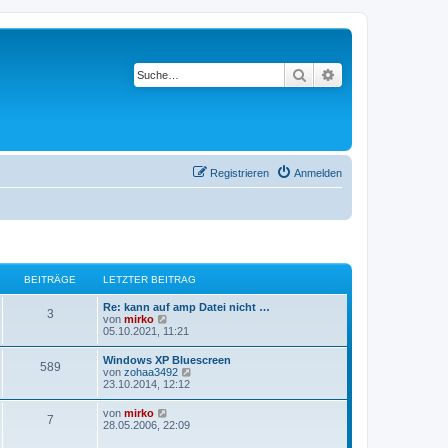
Suche
Erweiterte Suche
Registrieren
Anmelden
BEITRÄGE
LETZTER BEITRAG
L
Re: kann auf amp Datei nicht …
B
3
e
N
von
mirko
t
e
05.10.2021, 11:21
e
z
u
t
e
L
Windows XP Bluescreen
i
B
589
e
s
e
N
von
zohaa3492
r
t
t
e
23.10.2014, 12:12
t
B
e
e
z
u
e
r
t
e
L
N
von
mirko
i
B
r
i
B
7
e
s
e
e
28.05.2006, 22:09
t
e
r
t
t
u
r
i
ä
t
B
e
e