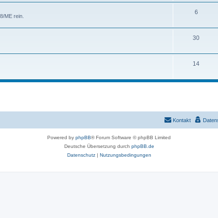
e
e
T
6
8/ME rein.
n
m
h
e
e
T
30
n
m
h
e
e
T
14
n
m
h
e
e
n
m
e
Kontakt
Daten
n
Powered by
phpBB
® Forum Software © phpBB Limited
Deutsche Übersetzung durch
phpBB.de
Datenschutz
|
Nutzungsbedingungen