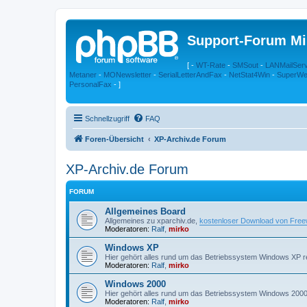
Support-Forum Mi
[ -
WT-Rate
-
SMSout
-
LANMailSer
Metaner
-
MONewsletter
-
SerialLetterAndFax
-
NetStat4Win
-
SuperWe
PersonalFax
- ]
Schnellzugriff
FAQ
Foren-Übersicht
XP-Archiv.de Forum
XP-Archiv.de Forum
FORUM
Allgemeines Board
Allgemeines zu xparchiv.de,
kostenloser Download von Fre
Moderatoren:
Ralf
,
mirko
Windows XP
Hier gehört alles rund um das Betriebssystem Windows XP re
Moderatoren:
Ralf
,
mirko
Windows 2000
Hier gehört alles rund um das Betriebssystem Windows 2000 
Moderatoren:
Ralf
,
mirko