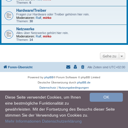
Themen:
6
Hardware/Treiber
Fragen zur Hardware oder Treiber gehören hier rein.
Moderatoren:
Ralf
,
mirko
Themen:
30
Netzwerke
Alles über Netzwerke gehört hier rein.
Moderatoren:
Ralf
,
mirko
Themen:
14
Gehe zu
Foren-Übersicht
Alle Zeiten sind
UTC+02:00
Powered by
phpBB
® Forum Software © phpBB Limited
Deutsche Übersetzung durch
phpBB.de
Datenschutz
|
Nutzungsbedingungen
Diese Seite verwendet Cookies, um Ihnen
OK
eine bestmögliche Funktionalität zu
gewährleisten. Mit der Fortsetzung des Besuchs dieser Seite
stimmen Sie der Verwendung von Cookies zu.
Mehr Informationen
Datenschutzerklärung