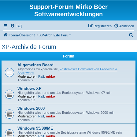
Support-Forum Mirko Böer
Softwareentwicklungen
FAQ
Registrieren
Anmelden
S
Foren-Übersicht
XP-Archiv.de Forum
u
XP-Archiv.de Forum
c
Forum
h
e
Allgemeines Board
Allgemeines zu xparchiv.de,
kostenloser Download von Freeware &
Shareware
Moderatoren:
Ralf
,
mirko
Themen:
2
Windows XP
Hier gehört alles rund um das Betriebssystem Windows XP rein.
Moderatoren:
Ralf
,
mirko
Themen:
92
Windows 2000
Hier gehört alles rund um das Betriebssystem Windows 2000 rein.
Moderatoren:
Ralf
,
mirko
Themen:
2
Windows 95/98/ME
Hier gehört alles rund um die Betriebssysteme Windows 95/98/ME rein.
Moderatoren:
Ralf
,
mirko