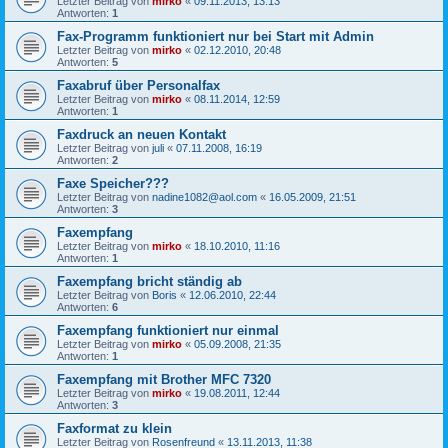
Letzter Beitrag von
mirko
«
09.11.2013, 13:13
Antworten:
1
Fax-Programm funktioniert nur bei Start mit Admin
Letzter Beitrag von
mirko
«
02.12.2010, 20:48
Antworten:
5
Faxabruf über Personalfax
Letzter Beitrag von
mirko
«
08.11.2014, 12:59
Antworten:
1
Faxdruck an neuen Kontakt
Letzter Beitrag von
juli
«
07.11.2008, 16:19
Antworten:
2
Faxe Speicher???
Letzter Beitrag von
nadine1082@aol.com
«
16.05.2009, 21:51
Antworten:
3
Faxempfang
Letzter Beitrag von
mirko
«
18.10.2010, 11:16
Antworten:
1
Faxempfang bricht ständig ab
Letzter Beitrag von
Boris
«
12.06.2010, 22:44
Antworten:
6
Faxempfang funktioniert nur einmal
Letzter Beitrag von
mirko
«
05.09.2008, 21:35
Antworten:
1
Faxempfang mit Brother MFC 7320
Letzter Beitrag von
mirko
«
19.08.2011, 12:44
Antworten:
3
Faxformat zu klein
Letzter Beitrag von
Rosenfreund
«
13.11.2013, 11:38