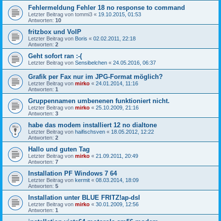
Fehlermeldung Fehler 18 no response to command
Letzter Beitrag von
tommi3
«
19.10.2015, 01:53
Antworten:
10
fritzbox und VoIP
Letzter Beitrag von
Boris
«
02.02.2011, 22:18
Antworten:
2
Geht sofort ran :-(
Letzter Beitrag von
Sensibelchen
«
24.05.2016, 06:37
Grafik per Fax nur im JPG-Format möglich?
Letzter Beitrag von
mirko
«
24.01.2014, 11:16
Antworten:
1
Gruppennamen umbenenen funktioniert nicht.
Letzter Beitrag von
mirko
«
25.10.2009, 21:16
Antworten:
3
habe das modem installiert 12 no dialtone
Letzter Beitrag von
haifischsven
«
18.05.2012, 12:22
Antworten:
2
Hallo und guten Tag
Letzter Beitrag von
mirko
«
21.09.2011, 20:49
Antworten:
7
Installation PF Windows 7 64
Letzter Beitrag von
kermit
«
08.03.2014, 18:09
Antworten:
5
Installation unter BLUE FRITZ!ap-dsl
Letzter Beitrag von
mirko
«
30.01.2009, 12:56
Antworten:
1