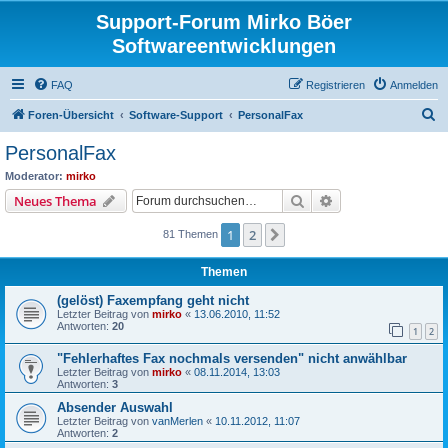
Support-Forum Mirko Böer
Softwareentwicklungen
FAQ
Registrieren
Anmelden
S
Foren-Übersicht
Software-Support
PersonalFax
u
PersonalFax
c
Moderator:
mirko
h
Suche
Erweiterte Suche
Neues Thema
e
1
2
Nächste
81 Themen
Themen
(gelöst) Faxempfang geht nicht
Letzter Beitrag von
mirko
«
13.06.2010, 11:52
Antworten:
20
1
2
"Fehlerhaftes Fax nochmals versenden" nicht anwählbar
Letzter Beitrag von
mirko
«
08.11.2014, 13:03
Antworten:
3
Absender Auswahl
Letzter Beitrag von
vanMerlen
«
10.11.2012, 11:07
Antworten:
2