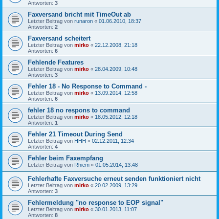
Antworten:
3
Faxversand bricht mit TimeOut ab
Letzter Beitrag von
runaron
«
01.06.2010, 18:37
Antworten:
2
Faxversand scheitert
Letzter Beitrag von
mirko
«
22.12.2008, 21:18
Antworten:
6
Fehlende Features
Letzter Beitrag von
mirko
«
28.04.2009, 10:48
Antworten:
3
Fehler 18 - No Response to Command -
Letzter Beitrag von
mirko
«
13.09.2014, 12:58
Antworten:
6
fehler 18 no respons to command
Letzter Beitrag von
mirko
«
18.05.2012, 12:18
Antworten:
1
Fehler 21 Timeout During Send
Letzter Beitrag von
HHH
«
02.12.2011, 12:34
Antworten:
4
Fehler beim Faxempfang
Letzter Beitrag von
Rhiem
«
01.05.2014, 13:48
Fehlerhafte Faxversuche erneut senden funktioniert nicht
Letzter Beitrag von
mirko
«
20.02.2009, 13:29
Antworten:
3
Fehlermeldung "no response to EOP signal"
Letzter Beitrag von
mirko
«
30.01.2013, 11:07
Antworten:
8