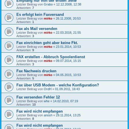
Empfang nur von der ersten Seite
Letzter Beitrag von
Grabo
«
12.12.2008, 12:38
Antworten:
7
Es erfolgt kein Faxversand
Letzter Beitrag von
mirko
«
26.11.2008, 20:53
Antworten:
1
Fax als Mail versenden
Letzter Beitrag von
mirko
«
22.03.2018, 21:55
Antworten:
3
Fax einrichten geht aber keine Fkt.
Letzter Beitrag von
mirko
«
23.01.2014, 10:53
Antworten:
9
FAX erstellen - Abbruch Spoolerdienst
Letzter Beitrag von
mirko
«
09.07.2014, 15:15
Antworten:
3
Fax Nachweis drucken
Letzter Beitrag von
mirko
«
04.05.2015, 10:53
Antworten:
5
Fax über USB Modem - welche Konfiguration?
Letzter Beitrag von
OrdH
«
01.09.2011, 16:43
Fax versenden Fehler 12
Letzter Beitrag von
whe
«
14.02.2010, 07:19
Antworten:
10
Fax wird nicht empfangen
Letzter Beitrag von
anosh
«
29.11.2014, 13:25
Antworten:
8
Fax wird nicht empfangen