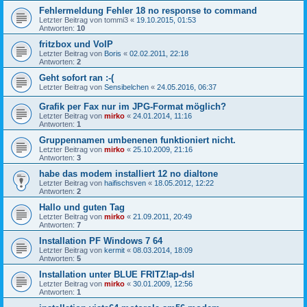
Fehlermeldung Fehler 18 no response to command
Letzter Beitrag von
tommi3
«
19.10.2015, 01:53
Antworten:
10
fritzbox und VoIP
Letzter Beitrag von
Boris
«
02.02.2011, 22:18
Antworten:
2
Geht sofort ran :-(
Letzter Beitrag von
Sensibelchen
«
24.05.2016, 06:37
Grafik per Fax nur im JPG-Format möglich?
Letzter Beitrag von
mirko
«
24.01.2014, 11:16
Antworten:
1
Gruppennamen umbenenen funktioniert nicht.
Letzter Beitrag von
mirko
«
25.10.2009, 21:16
Antworten:
3
habe das modem installiert 12 no dialtone
Letzter Beitrag von
haifischsven
«
18.05.2012, 12:22
Antworten:
2
Hallo und guten Tag
Letzter Beitrag von
mirko
«
21.09.2011, 20:49
Antworten:
7
Installation PF Windows 7 64
Letzter Beitrag von
kermit
«
08.03.2014, 18:09
Antworten:
5
Installation unter BLUE FRITZ!ap-dsl
Letzter Beitrag von
mirko
«
30.01.2009, 12:56
Antworten:
1