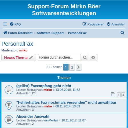
Support-Forum Mirko Böer
Softwareentwicklungen
FAQ
Registrieren
Anmelden
S
Foren-Übersicht
Software-Support
PersonalFax
u
PersonalFax
c
Moderator:
mirko
h
Suche
Erweiterte Suche
Neues Thema
e
1
2
Nächste
81 Themen
Themen
(gelöst) Faxempfang geht nicht
Letzter Beitrag von
mirko
«
13.06.2010, 11:52
Antworten:
20
1
2
"Fehlerhaftes Fax nochmals versenden" nicht anwählbar
Letzter Beitrag von
mirko
«
08.11.2014, 13:03
Antworten:
3
Absender Auswahl
Letzter Beitrag von
vanMerlen
«
10.11.2012, 11:07
Antworten:
2