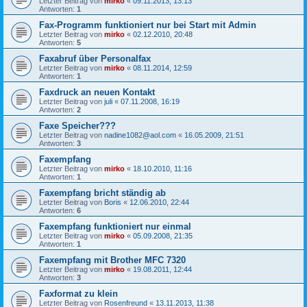
Letzter Beitrag von
mirko
«
09.11.2013, 13:13
Antworten:
1
Fax-Programm funktioniert nur bei Start mit Admin
Letzter Beitrag von
mirko
«
02.12.2010, 20:48
Antworten:
5
Faxabruf über Personalfax
Letzter Beitrag von
mirko
«
08.11.2014, 12:59
Antworten:
1
Faxdruck an neuen Kontakt
Letzter Beitrag von
juli
«
07.11.2008, 16:19
Antworten:
2
Faxe Speicher???
Letzter Beitrag von
nadine1082@aol.com
«
16.05.2009, 21:51
Antworten:
3
Faxempfang
Letzter Beitrag von
mirko
«
18.10.2010, 11:16
Antworten:
1
Faxempfang bricht ständig ab
Letzter Beitrag von
Boris
«
12.06.2010, 22:44
Antworten:
6
Faxempfang funktioniert nur einmal
Letzter Beitrag von
mirko
«
05.09.2008, 21:35
Antworten:
1
Faxempfang mit Brother MFC 7320
Letzter Beitrag von
mirko
«
19.08.2011, 12:44
Antworten:
3
Faxformat zu klein
Letzter Beitrag von
Rosenfreund
«
13.11.2013, 11:38