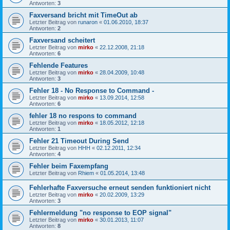
Antworten:
3
Faxversand bricht mit TimeOut ab
Letzter Beitrag von
runaron
«
01.06.2010, 18:37
Antworten:
2
Faxversand scheitert
Letzter Beitrag von
mirko
«
22.12.2008, 21:18
Antworten:
6
Fehlende Features
Letzter Beitrag von
mirko
«
28.04.2009, 10:48
Antworten:
3
Fehler 18 - No Response to Command -
Letzter Beitrag von
mirko
«
13.09.2014, 12:58
Antworten:
6
fehler 18 no respons to command
Letzter Beitrag von
mirko
«
18.05.2012, 12:18
Antworten:
1
Fehler 21 Timeout During Send
Letzter Beitrag von
HHH
«
02.12.2011, 12:34
Antworten:
4
Fehler beim Faxempfang
Letzter Beitrag von
Rhiem
«
01.05.2014, 13:48
Fehlerhafte Faxversuche erneut senden funktioniert nicht
Letzter Beitrag von
mirko
«
20.02.2009, 13:29
Antworten:
3
Fehlermeldung "no response to EOP signal"
Letzter Beitrag von
mirko
«
30.01.2013, 11:07
Antworten:
8