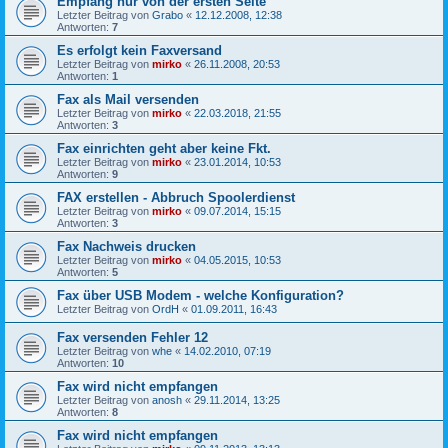
Empfang nur von der ersten Seite
Letzter Beitrag von
Grabo
«
12.12.2008, 12:38
Antworten:
7
Es erfolgt kein Faxversand
Letzter Beitrag von
mirko
«
26.11.2008, 20:53
Antworten:
1
Fax als Mail versenden
Letzter Beitrag von
mirko
«
22.03.2018, 21:55
Antworten:
3
Fax einrichten geht aber keine Fkt.
Letzter Beitrag von
mirko
«
23.01.2014, 10:53
Antworten:
9
FAX erstellen - Abbruch Spoolerdienst
Letzter Beitrag von
mirko
«
09.07.2014, 15:15
Antworten:
3
Fax Nachweis drucken
Letzter Beitrag von
mirko
«
04.05.2015, 10:53
Antworten:
5
Fax über USB Modem - welche Konfiguration?
Letzter Beitrag von
OrdH
«
01.09.2011, 16:43
Fax versenden Fehler 12
Letzter Beitrag von
whe
«
14.02.2010, 07:19
Antworten:
10
Fax wird nicht empfangen
Letzter Beitrag von
anosh
«
29.11.2014, 13:25
Antworten:
8
Fax wird nicht empfangen