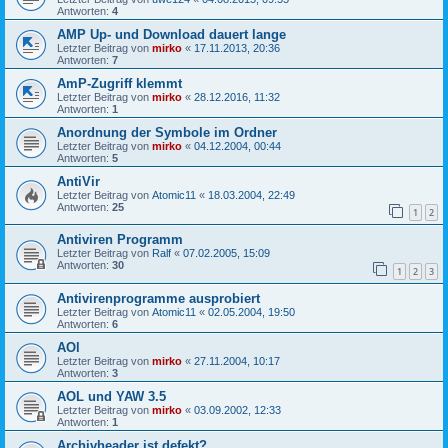
Antworten:
4
AMP Up- und Download dauert lange
Letzter Beitrag von
mirko
«
17.11.2013, 20:36
Antworten:
7
AmP-Zugriff klemmt
Letzter Beitrag von
mirko
«
28.12.2016, 11:32
Antworten:
1
Anordnung der Symbole im Ordner
Letzter Beitrag von
mirko
«
04.12.2004, 00:44
Antworten:
5
AntiVir
Letzter Beitrag von
Atomic11
«
18.03.2004, 22:49
Antworten:
25
1
2
Antiviren Programm
Letzter Beitrag von
Ralf
«
07.02.2005, 15:09
Antworten:
30
1
2
3
Antivirenprogramme ausprobiert
Letzter Beitrag von
Atomic11
«
02.05.2004, 19:50
Antworten:
6
AOl
Letzter Beitrag von
mirko
«
27.11.2004, 10:17
Antworten:
3
AOL und YAW 3.5
Letzter Beitrag von
mirko
«
03.09.2002, 12:33
Antworten:
1
Archivheader ist defekt?