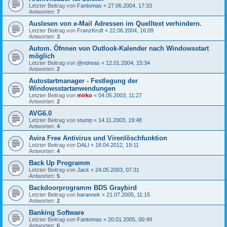
Letzter Beitrag von
Fantomas
«
27.06.2004, 17:33
Antworten:
7
Auslesen von e-Mail Adressen im Quelltext verhindern.
Letzter Beitrag von
FranzKruft
«
22.06.2004, 16:09
Antworten:
3
Autom. Öfnnen von Outlook-Kalender nach Windowsstart
möglich
Letzter Beitrag von
@ndreas
«
12.01.2004, 15:34
Antworten:
2
Autostartmanager - Festlegung der
Windowsstartanwendungen
Letzter Beitrag von
mirko
«
04.05.2003, 11:27
Antworten:
2
AVG6.0
Letzter Beitrag von
stump
«
14.11.2003, 19:48
Antworten:
4
Avira Free Antivirus und Virenlöschfunktion
Letzter Beitrag von
DALI
«
18.04.2012, 19:11
Antworten:
4
Back Up Programm
Letzter Beitrag von
Jack
«
24.05.2003, 07:31
Antworten:
5
Backdoorprogramm BDS Graybird
Letzter Beitrag von
barannek
«
21.07.2005, 11:15
Antworten:
2
Banking Software
Letzter Beitrag von
Fantomas
«
20.01.2005, 00:49
Antworten:
6