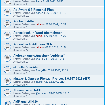
Letzter Beitrag von
Ralf
«
21.09.2012, 20:56
Antworten:
2
Ad-Aware 6.5 Personal Plus
Letzter Beitrag von
wosch
«
06.10.2004, 11:49
Antworten:
10
Adobe distiller
Letzter Beitrag von
mirko
«
22.10.2002, 13:25
Antworten:
1
Adressbuch in Word übernehmen
Letzter Beitrag von
mirko
«
27.10.2005, 14:26
Antworten:
3
Adressbuch WAB von OE6
Letzter Beitrag von
mirko
«
02.11.2012, 10:45
Antworten:
5
Aktionen unerwünschter "Anbieter"
Letzter Beitrag von
Jack
«
24.05.2003, 15:20
Antworten:
1
aktuelle ZoneAlarm
Letzter Beitrag von
Joerg-F
«
03.08.2003, 12:29
Antworten:
1
alg.exe & Outpost Firewall Pro ver. 3.0.557.5918 (437)
Letzter Beitrag von
stump
«
20.12.2006, 11:24
Antworten:
4
Alternative zu InCD
Letzter Beitrag von
@ndreas
«
25.03.2005, 12:15
Antworten:
1
AMP und WIN 10
Letzter Beitrag von
uwe124
«
04.08.2015, 09:55