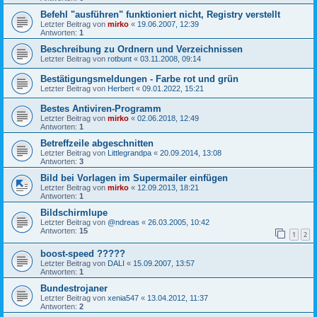
Befehl "ausführen" funktioniert nicht, Registry verstellt
Letzter Beitrag von
mirko
«
19.06.2007, 12:39
Antworten:
1
Beschreibung zu Ordnern und Verzeichnissen
Letzter Beitrag von
rotbunt
«
03.11.2008, 09:14
Bestätigungsmeldungen - Farbe rot und grün
Letzter Beitrag von
Herbert
«
09.01.2022, 15:21
Bestes Antiviren-Programm
Letzter Beitrag von
mirko
«
02.06.2018, 12:49
Antworten:
1
Betreffzeile abgeschnitten
Letzter Beitrag von
Littlegrandpa
«
20.09.2014, 13:08
Antworten:
3
Bild bei Vorlagen im Supermailer einfügen
Letzter Beitrag von
mirko
«
12.09.2013, 18:21
Antworten:
1
Bildschirmlupe
Letzter Beitrag von
@ndreas
«
26.03.2005, 10:42
Antworten:
15
1
2
boost-speed ?????
Letzter Beitrag von
DALI
«
15.09.2007, 13:57
Antworten:
1
Bundestrojaner
Letzter Beitrag von
xenia547
«
13.04.2012, 11:37
Antworten:
2