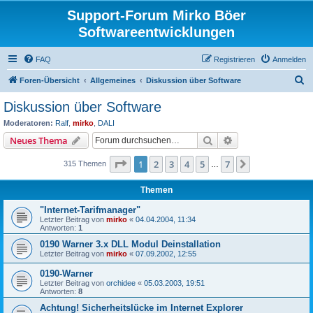
Support-Forum Mirko Böer
Softwareentwicklungen
FAQ
Registrieren
Anmelden
S
Foren-Übersicht
Allgemeines
Diskussion über Software
u
Diskussion über Software
c
Moderatoren:
Ralf
,
mirko
,
DALI
h
Suche
Erweiterte Suche
Neues Thema
e
Seite
1
von
7
1
2
3
4
5
7
Nächste
315 Themen
…
Themen
"Internet-Tarifmanager"
Letzter Beitrag von
mirko
«
04.04.2004, 11:34
Antworten:
1
0190 Warner 3.x DLL Modul Deinstallation
Letzter Beitrag von
mirko
«
07.09.2002, 12:55
0190-Warner
Letzter Beitrag von
orchidee
«
05.03.2003, 19:51
Antworten:
8
Achtung! Sicherheitslücke im Internet Explorer