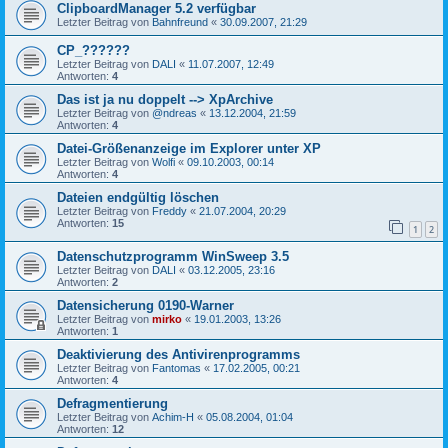
ClipboardManager 5.2 verfügbar
Letzter Beitrag von
Bahnfreund
«
30.09.2007, 21:29
CP_??????
Letzter Beitrag von
DALI
«
11.07.2007, 12:49
Antworten:
4
Das ist ja nu doppelt --> XpArchive
Letzter Beitrag von
@ndreas
«
13.12.2004, 21:59
Antworten:
4
Datei-Größenanzeige im Explorer unter XP
Letzter Beitrag von
Wolfi
«
09.10.2003, 00:14
Antworten:
4
Dateien endgültig löschen
Letzter Beitrag von
Freddy
«
21.07.2004, 20:29
Antworten:
15
1
2
Datenschutzprogramm WinSweep 3.5
Letzter Beitrag von
DALI
«
03.12.2005, 23:16
Antworten:
2
Datensicherung 0190-Warner
Letzter Beitrag von
mirko
«
19.01.2003, 13:26
Antworten:
1
Deaktivierung des Antivirenprogramms
Letzter Beitrag von
Fantomas
«
17.02.2005, 00:21
Antworten:
4
Defragmentierung
Letzter Beitrag von
Achim-H
«
05.08.2004, 01:04
Antworten:
12