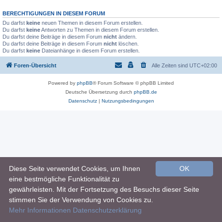
BERECHTIGUNGEN IN DIESEM FORUM
Du darfst
keine
neuen Themen in diesem Forum erstellen.
Du darfst
keine
Antworten zu Themen in diesem Forum erstellen.
Du darfst deine Beiträge in diesem Forum
nicht
ändern.
Du darfst deine Beiträge in diesem Forum
nicht
löschen.
Du darfst
keine
Dateianhänge in diesem Forum erstellen.
Foren-Übersicht
Alle Zeiten sind
UTC+02:00
Powered by
phpBB
® Forum Software © phpBB Limited
Deutsche Übersetzung durch
phpBB.de
Datenschutz
|
Nutzungsbedingungen
Diese Seite verwendet Cookies, um Ihnen
OK
eine bestmögliche Funktionalität zu
gewährleisten. Mit der Fortsetzung des Besuchs dieser Seite
stimmen Sie der Verwendung von Cookies zu.
Mehr Informationen
Datenschutzerklärung