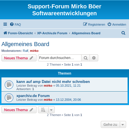
Support-Forum Mirko Böer
Softwareentwicklungen
FAQ
Registrieren
Anmelden
S
Foren-Übersicht
XP-Archiv.de Forum
Allgemeines Board
u
Allgemeines Board
c
Moderatoren:
Ralf
,
mirko
h
Suche
Erweiterte Suche
Neues Thema
e
2 Themen • Seite
1
von
1
Themen
kann auf amp Datei nicht mehr schreiben
Letzter Beitrag von
mirko
«
05.10.2021, 11:21
Antworten:
1
xparchiv.de Forum
Letzter Beitrag von
mirko
«
13.12.2004, 20:06
Neues Thema
2 Themen • Seite
1
von
1
Gehe zu