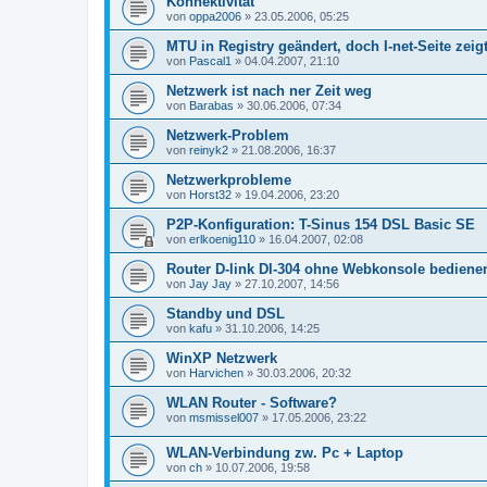
Konnektivität
von
oppa2006
»
23.05.2006, 05:25
MTU in Registry geändert, doch I-net-Seite zeig
von
Pascal1
»
04.04.2007, 21:10
Netzwerk ist nach ner Zeit weg
von
Barabas
»
30.06.2006, 07:34
Netzwerk-Problem
von
reinyk2
»
21.08.2006, 16:37
Netzwerkprobleme
von
Horst32
»
19.04.2006, 23:20
P2P-Konfiguration: T-Sinus 154 DSL Basic SE
von
erlkoenig110
»
16.04.2007, 02:08
Router D-link DI-304 ohne Webkonsole bediene
von
Jay Jay
»
27.10.2007, 14:56
Standby und DSL
von
kafu
»
31.10.2006, 14:25
WinXP Netzwerk
von
Harvichen
»
30.03.2006, 20:32
WLAN Router - Software?
von
msmissel007
»
17.05.2006, 23:22
WLAN-Verbindung zw. Pc + Laptop
von
ch
»
10.07.2006, 19:58