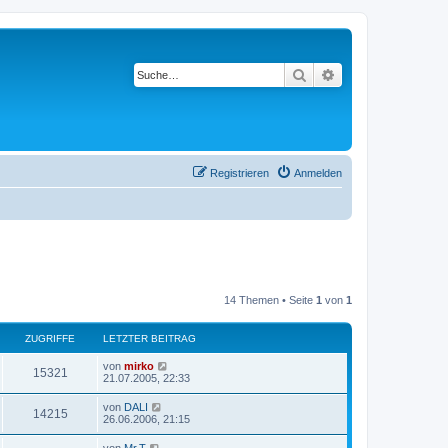
Suche
Erweiterte Suche
Registrieren
Anmelden
14 Themen • Seite
1
von
1
ZUGRIFFE
LETZTER BEITRAG
L
von
mirko
Z
15321
e
21.07.2005, 22:33
t
u
z
L
von
DALI
Z
14215
t
e
26.06.2006, 21:15
g
e
t
r
u
z
L
von
Mr.T