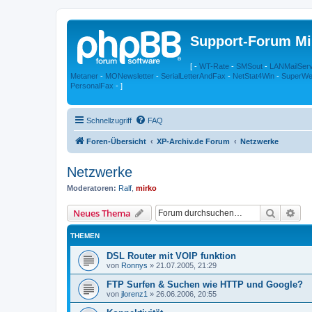
Support-Forum Mi
[ -
WT-Rate
-
SMSout
-
LANMailSer
Metaner
-
MONewsletter
-
SerialLetterAndFax
-
NetStat4Win
-
SuperWe
PersonalFax
- ]
Schnellzugriff
FAQ
Foren-Übersicht
XP-Archiv.de Forum
Netzwerke
Netzwerke
Moderatoren:
Ralf
,
mirko
Suche
Erw
Neues Thema
THEMEN
DSL Router mit VOIP funktion
von
Ronnys
»
21.07.2005, 21:29
FTP Surfen & Suchen wie HTTP und Google?
von
jlorenz1
»
26.06.2006, 20:55