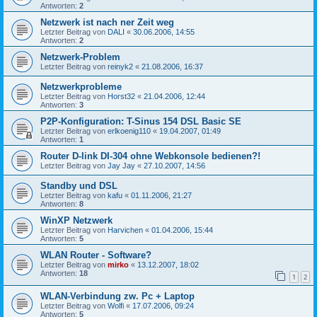
Antworten:
2
Netzwerk ist nach ner Zeit weg
Letzter Beitrag von
DALI
«
30.06.2006, 14:55
Antworten:
2
Netzwerk-Problem
Letzter Beitrag von
reinyk2
«
21.08.2006, 16:37
Netzwerkprobleme
Letzter Beitrag von
Horst32
«
21.04.2006, 12:44
Antworten:
3
P2P-Konfiguration: T-Sinus 154 DSL Basic SE
Letzter Beitrag von
erlkoenig110
«
19.04.2007, 01:49
Antworten:
1
Router D-link DI-304 ohne Webkonsole bedienen?!
Letzter Beitrag von
Jay Jay
«
27.10.2007, 14:56
Standby und DSL
Letzter Beitrag von
kafu
«
01.11.2006, 21:27
Antworten:
8
WinXP Netzwerk
Letzter Beitrag von
Harvichen
«
01.04.2006, 15:44
Antworten:
5
WLAN Router - Software?
Letzter Beitrag von
mirko
«
13.12.2007, 18:02
Antworten:
18
1
2
WLAN-Verbindung zw. Pc + Laptop
Letzter Beitrag von
Wolfi
«
17.07.2006, 09:24
Antworten:
5