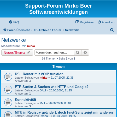
Support-Forum Mirko Böer
Softwareentwicklungen
FAQ
Registrieren
Anmelden
S
Foren-Übersicht
XP-Archiv.de Forum
Netzwerke
u
Netzwerke
c
Moderatoren:
Ralf
,
mirko
h
Suche
Erweiterte Suche
Neues Thema
e
14 Themen • Seite
1
von
1
Themen
DSL Router mit VOIP funktion
Letzter Beitrag von
mirko
«
21.07.2005, 22:33
Antworten:
3
FTP Surfen & Suchen wie HTTP und Google?
Letzter Beitrag von
DALI
«
26.06.2006, 21:15
Antworten:
1
Konnektivität
Letzter Beitrag von
Mr.T
«
26.06.2006, 08:01
Antworten:
3
MTU in Registry geändert, doch I-net-Seite zeigt mir anderen
Letzter Beitrag von
Pascal1
«
06.04.2007, 19:35