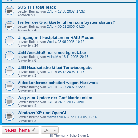
SOS TFT total black
Letzter Beitrag von
DALI
«
17.08.2007, 17:32
Antworten:
6
Treiber der Grafikkarte führen zum Systemabsturz?
Letzter Beitrag von
DALI
«
30.01.2005, 09:28
Antworten:
4
Umgang mit Festplatten im RAID-Modus
Letzter Beitrag von
Wolfi
«
03.06.2005, 10:12
Antworten:
14
USB-Anschluß nur einseitig nutzbar
Letzter Beitrag von
HeinzM
«
16.11.2005, 20:17
Antworten:
6
USB-Headset streikt bei Tonwiedergabe
Letzter Beitrag von
DALI
«
08.12.2005, 11:17
Antworten:
3
Videokonferenz scheitert wegen Hardware
Letzter Beitrag von
DALI
«
16.07.2007, 06:20
Antworten:
8
Weg zum Update der Grafikkarte unklar
Letzter Beitrag von
DALI
«
24.05.2005, 20:01
Antworten:
4
Windows XP und OpenGL
Letzter Beitrag von
msmissel007
«
22.10.2005, 12:56
Antworten:
2
Neues Thema
30 Themen • Seite
1
von
1