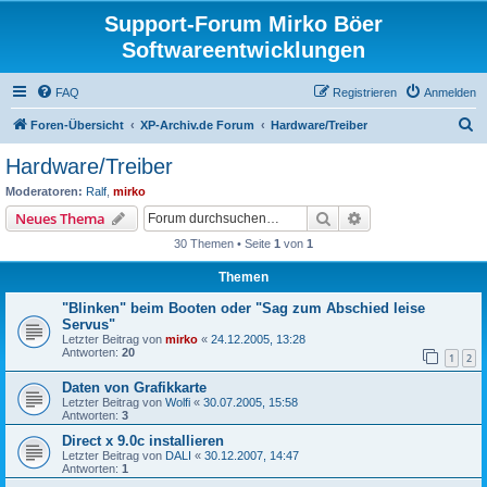
Support-Forum Mirko Böer
Softwareentwicklungen
FAQ
Registrieren
Anmelden
S
Foren-Übersicht
XP-Archiv.de Forum
Hardware/Treiber
u
Hardware/Treiber
c
Moderatoren:
Ralf
,
mirko
h
Suche
Erweiterte Suche
Neues Thema
e
30 Themen • Seite
1
von
1
Themen
"Blinken" beim Booten oder "Sag zum Abschied leise
Servus"
Letzter Beitrag von
mirko
«
24.12.2005, 13:28
Antworten:
20
1
2
Daten von Grafikkarte
Letzter Beitrag von
Wolfi
«
30.07.2005, 15:58
Antworten:
3
Direct x 9.0c installieren
Letzter Beitrag von
DALI
«
30.12.2007, 14:47
Antworten:
1