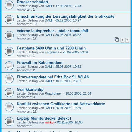
Drucker schmiert
Letzter Beitrag von
DALI
«
17.08.2007, 17:43
Antworten:
1
Einschränkung der Leistungsfähigkeit der Grafikkarte
Letzter Beitrag von
DALI
«
05.12.2006, 13:27
Antworten:
10
externe lautsprecher - totaler tonausfall
Letzter Beitrag von
DALI
«
30.08.2007, 08:52
Antworten:
17
1
2
Festplatte 5400 U/min und 7200 U/min
Letzter Beitrag von
Fantomas
«
25.04.2005, 23:34
Antworten:
1
Firewall im Kabelmodem
Letzter Beitrag von
DALI
«
25.06.2007, 10:53
Antworten:
2
Firmwareupdate bei Fritz!Box SL WLAN
Letzter Beitrag von
DALI
«
10.10.2005, 23:01
Grafikkartentip
Letzter Beitrag von
Roadrunner
«
10.03.2005, 21:54
Antworten:
3
Konflikt zwischen Grafikkarte und Netzwerkkarte
Letzter Beitrag von
DALI
«
26.01.2006, 19:39
Antworten:
12
Laptop Monitordeckel defekt !
Letzter Beitrag von
mirko
«
02.11.2005, 10:00
Antworten:
1