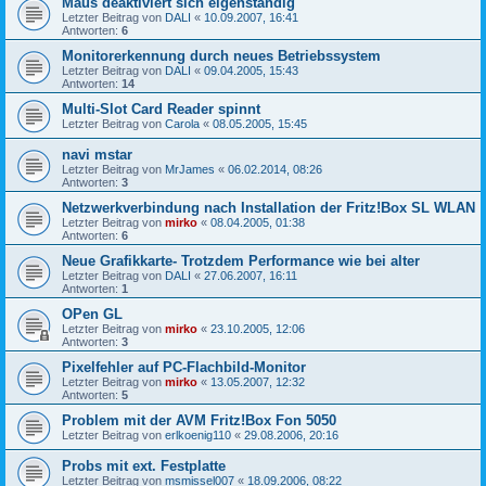
Maus deaktiviert sich eigenständig
Letzter Beitrag von
DALI
«
10.09.2007, 16:41
Antworten:
6
Monitorerkennung durch neues Betriebssystem
Letzter Beitrag von
DALI
«
09.04.2005, 15:43
Antworten:
14
Multi-Slot Card Reader spinnt
Letzter Beitrag von
Carola
«
08.05.2005, 15:45
navi mstar
Letzter Beitrag von
MrJames
«
06.02.2014, 08:26
Antworten:
3
Netzwerkverbindung nach Installation der Fritz!Box SL WLAN
Letzter Beitrag von
mirko
«
08.04.2005, 01:38
Antworten:
6
Neue Grafikkarte- Trotzdem Performance wie bei alter
Letzter Beitrag von
DALI
«
27.06.2007, 16:11
Antworten:
1
OPen GL
Letzter Beitrag von
mirko
«
23.10.2005, 12:06
Antworten:
3
Pixelfehler auf PC-Flachbild-Monitor
Letzter Beitrag von
mirko
«
13.05.2007, 12:32
Antworten:
5
Problem mit der AVM Fritz!Box Fon 5050
Letzter Beitrag von
erlkoenig110
«
29.08.2006, 20:16
Probs mit ext. Festplatte
Letzter Beitrag von
msmissel007
«
18.09.2006, 08:22