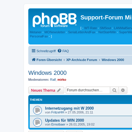
Support-Forum Mi
[ -
WT-Rate
-
SMSout
-
LANMailSer
Metaner
-
MONewsletter
-
SerialLetterAndFax
-
NetStat4Win
-
SuperWe
PersonalFax
- ]
Schnellzugriff
FAQ
Foren-Übersicht
XP-Archiv.de Forum
Windows 2000
Windows 2000
Moderatoren:
Ralf
,
mirko
Suche
Erw
Neues Thema
THEMEN
Internetzugang mit W 2000
von
FritzeHH
»
27.05.2006, 21:11
Updates für WIN 2000
von
Ernstbaer
»
26.01.2005, 19:02