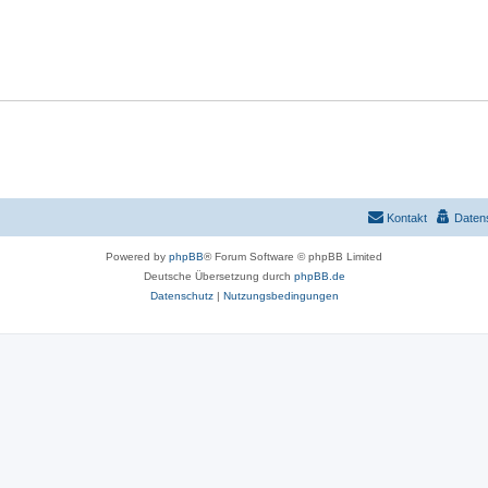
w
t
o
w
r
o
t
r
e
t
n
e
n
Kontakt
Daten
Powered by
phpBB
® Forum Software © phpBB Limited
Deutsche Übersetzung durch
phpBB.de
Datenschutz
|
Nutzungsbedingungen