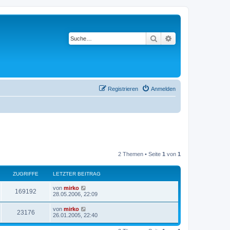
Suche
Erweiterte Suche
Registrieren
Anmelden
2 Themen • Seite
1
von
1
ZUGRIFFE
LETZTER BEITRAG
L
von
mirko
Z
169192
e
28.05.2006, 22:09
t
u
z
L
von
mirko
Z
23176
t
e
26.01.2005, 22:40
g
e
t
r
u
z