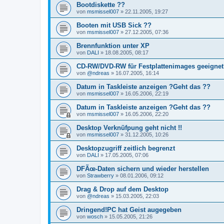
Bootdiskette ??
von
msmissel007
»
22.11.2005, 19:27
Booten mit USB Sick ??
von
msmissel007
»
27.12.2005, 07:36
Brennfunktion unter XP
von
DALI
»
18.08.2005, 08:17
CD-RW/DVD-RW für Festplattenimages geeigne
von
@ndreas
»
16.07.2005, 16:14
Datum in Taskleiste anzeigen ?Geht das ??
von
msmissel007
»
16.05.2006, 22:19
Datum in Taskleiste anzeigen ?Geht das ??
von
msmissel007
»
16.05.2006, 22:20
Desktop Verknüfpung geht nicht !!
von
msmissel007
»
31.12.2005, 10:26
Desktopzugriff zeitlich begrenzt
von
DALI
»
17.05.2005, 07:06
DFÃœ-Daten sichern und wieder herstellen
von
Strawberry
»
08.01.2006, 09:12
Drag & Drop auf dem Desktop
von
@ndreas
»
15.03.2005, 22:03
Dringend!PC hat Geist augegeben
von
wosch
»
15.05.2005, 21:26