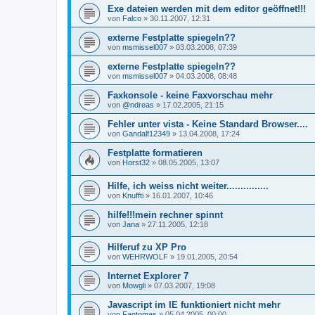
Exe dateien werden mit dem editor geöffnet!!!
von
Falco
»
30.11.2007, 12:31
externe Festplatte spiegeln??
von
msmissel007
»
03.03.2008, 07:39
externe Festplatte spiegeln??
von
msmissel007
»
04.03.2008, 08:48
Faxkonsole - keine Faxvorschau mehr
von
@ndreas
»
17.02.2005, 21:15
Fehler unter vista - Keine Standard Browser....
von
Gandalf12349
»
13.04.2008, 17:24
Festplatte formatieren
von
Horst32
»
08.05.2005, 13:07
Hilfe, ich weiss nicht weiter...............
von
Knuffti
»
16.01.2007, 10:46
hilfe!!!mein rechner spinnt
von
Jana
»
27.11.2005, 12:18
Hilferuf zu XP Pro
von
WEHRWOLF
»
19.01.2005, 20:54
Internet Explorer 7
von
Mowgli
»
07.03.2007, 19:08
Javascript im IE funktioniert nicht mehr
von
Fantomas
»
05.04.2005, 00:00