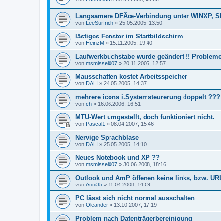
Langsamere DFÃœ-Verbindung unter WINXP, S
von
LeeSurfrich
»
25.05.2005, 13:50
lästiges Fenster im Startbildschirm
von
HeinzM
»
15.11.2005, 19:40
Laufwerkbuchstabe wurde geändert !! Problem
von
msmissel007
»
20.11.2005, 12:57
Mausschatten kostet Arbeitsspeicher
von
DALI
»
24.05.2005, 14:37
mehrere icons i.Systemsteurerung doppelt ???
von
ch
»
16.06.2006, 16:51
MTU-Wert umgestellt, doch funktioniert nicht.
von
Pascal1
»
08.04.2007, 15:46
Nervige Sprachblase
von
DALI
»
25.05.2005, 14:10
Neues Notebook und XP ??
von
msmissel007
»
30.06.2008, 18:16
Outlook und AmP öffenen keine links, bzw. UR
von
Anni35
»
11.04.2008, 14:09
PC lässt sich nicht normal ausschalten
von
Oleander
»
13.10.2007, 17:19
Problem nach Datenträgerbereinigung