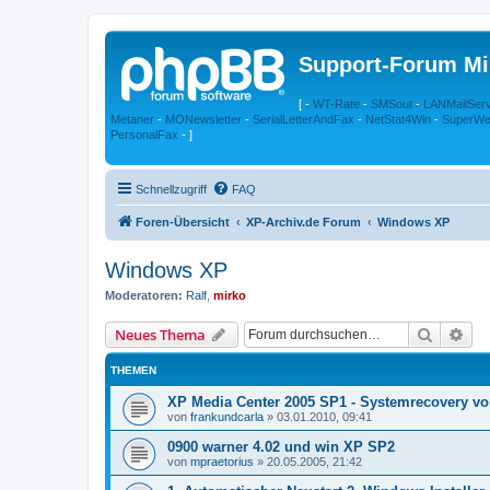
Support-Forum Mi
[ -
WT-Rate
-
SMSout
-
LANMailSer
Metaner
-
MONewsletter
-
SerialLetterAndFax
-
NetStat4Win
-
SuperWe
PersonalFax
- ]
Schnellzugriff
FAQ
Foren-Übersicht
XP-Archiv.de Forum
Windows XP
Windows XP
Moderatoren:
Ralf
,
mirko
Suche
Erw
Neues Thema
THEMEN
XP Media Center 2005 SP1 - Systemrecovery vo
von
frankundcarla
»
03.01.2010, 09:41
0900 warner 4.02 und win XP SP2
von
mpraetorius
»
20.05.2005, 21:42