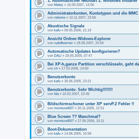
1. Automatischer Neustart 2. Windows Installer
von
Matey
»
16.09.2007, 13:06
Administratorkonten, Kontotypen und die MMC
von
robome
»
10.11.2007, 23:56
Akustische Signale
von
kafu
»
09.05.2006, 21:19
Ansicht Ordner-Widows-Explorer
von
rudolfwerner
»
28.08.2007, 20:59
Automatische Updates konfigurieren?
von
DALI
»
18.05.2005, 07:47
Bei XP-h,ganze Partition verschlüsseln, geht d
von
ch
»
17.03.2006, 14:50
Benutzerkonto
von
kafu
»
30.06.2005, 23:21
Benutzerkonto- Sehr Wichtig!!!!!!!!
von
Ida
»
10.02.2007, 22:45
Bildschirmschoner unter XP servP.2 Fehler !!
von
msmissel007
»
20.11.2005, 12:51
Blue Screen ?? Manchmal?
von
msmissel007
»
27.06.2006, 10:11
Boot-Dokumentation
von
kafu
»
14.06.2005, 10:58