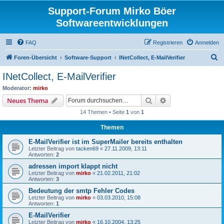
Support-Forum Mirko Böer
Softwareentwicklungen
FAQ
Registrieren
Anmelden
S
Foren-Übersicht
Software-Support
INetCollect, E-MailVerifier
u
INetCollect, E-MailVerifier
c
Moderator:
mirko
h
Suche
Erweiterte Suche
Neues Thema
e
14 Themen • Seite
1
von
1
Themen
E-MailVerifier ist im SuperMailer bereits enthalten
Letzter Beitrag von
tacken69
«
27.11.2009, 13:11
Antworten:
2
adressen import klappt nicht
Letzter Beitrag von
mirko
«
21.02.2011, 21:02
Antworten:
3
Bedeutung der smtp Fehler Codes
Letzter Beitrag von
mirko
«
03.03.2010, 15:08
Antworten:
1
E-MailVerifier
Letzter Beitrag von
mirko
«
16.10.2004, 13:25