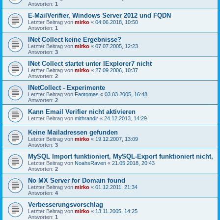
Antworten:
1
E-MailVerifier, Windows Server 2012 und FQDN
Letzter Beitrag von
mirko
«
04.06.2018, 10:50
Antworten:
1
INet Collect keine Ergebnisse?
Letzter Beitrag von
mirko
«
07.07.2005, 12:23
Antworten:
3
INet Collect startet unter IExplorer7 nicht
Letzter Beitrag von
mirko
«
27.09.2006, 10:37
Antworten:
2
INetCollect - Experimente
Letzter Beitrag von
Fantomas
«
03.03.2005, 16:48
Antworten:
2
Kann Email Verifier nicht aktivieren
Letzter Beitrag von
mithrandir
«
24.12.2013, 14:29
Keine Mailadressen gefunden
Letzter Beitrag von
mirko
«
19.12.2007, 13:09
Antworten:
3
MySQL Import funktioniert, MySQL-Export funktioniert nicht,
Letzter Beitrag von
NoahsRaven
«
21.05.2018, 20:43
Antworten:
2
No MX Server for Domain found
Letzter Beitrag von
mirko
«
01.12.2011, 21:34
Antworten:
4
Verbesserungsvorschlag
Letzter Beitrag von
mirko
«
13.11.2005, 14:25
Antworten:
1