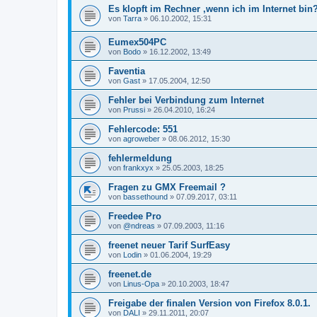
Es klopft im Rechner ,wenn ich im Internet bin
von
Tarra
»
06.10.2002, 15:31
Eumex504PC
von
Bodo
»
16.12.2002, 13:49
Faventia
von
Gast
»
17.05.2004, 12:50
Fehler bei Verbindung zum Internet
von
Prussi
»
26.04.2010, 16:24
Fehlercode: 551
von
agroweber
»
08.06.2012, 15:30
fehlermeldung
von
frankxyx
»
25.05.2003, 18:25
Fragen zu GMX Freemail ?
von
bassethound
»
07.09.2017, 03:11
Freedee Pro
von
@ndreas
»
07.09.2003, 11:16
freenet neuer Tarif SurfEasy
von
Lodin
»
01.06.2004, 19:29
freenet.de
von
Linus-Opa
»
20.10.2003, 18:47
Freigabe der finalen Version von Firefox 8.0.1.
von
DALI
»
29.11.2011, 20:07