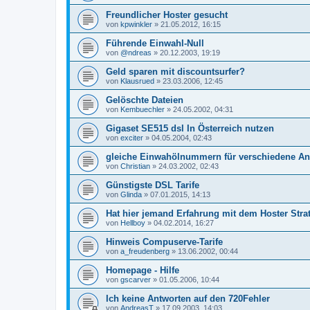
Freundlicher Hoster gesucht
von
kpwinkler
»
21.05.2012, 16:15
Führende Einwahl-Null
von
@ndreas
»
20.12.2003, 19:19
Geld sparen mit discountsurfer?
von
Klausrued
»
23.03.2006, 12:45
Gelöschte Dateien
von
Kembuechler
»
24.05.2002, 04:31
Gigaset SE515 dsl In Österreich nutzen
von
exciter
»
04.05.2004, 02:43
gleiche Einwahölnummern für verschiedene An
von
Christian
»
24.03.2002, 02:43
Günstigste DSL Tarife
von
Glinda
»
07.01.2015, 14:13
Hat hier jemand Erfahrung mit dem Hoster Stra
von
Hellboy
»
04.02.2014, 16:27
Hinweis Compuserve-Tarife
von
a_freudenberg
»
13.06.2002, 00:44
Homepage - Hilfe
von
gscarver
»
01.05.2006, 10:44
Ich keine Antworten auf den 720Fehler
von
AndreasT
»
17.09.2003, 14:03