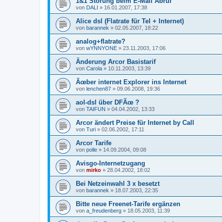
1&1 Störung beim E-Mail Abruf
von
DALI
»
16.01.2007, 17:38
Alice dsl (Flatrate für Tel + Internet)
von
barannek
»
02.05.2007, 18:22
analog+flatrate?
von
wYNNYONE
»
23.11.2003, 17:06
Änderung Arcor Basistarif
von
Carola
»
10.11.2003, 13:39
Ãœber internet Explorer ins Internet
von
lenchen87
»
09.06.2008, 19:36
aol-dsl über DFÃœ ?
von
TAIFUN
»
04.04.2002, 13:33
Arcor ändert Preise für Internet by Call
von
Turi
»
02.06.2002, 17:11
Arcor Tarife
von
polle
»
14.09.2004, 09:08
Avisgo-Internetzugang
von
mirko
»
28.04.2002, 18:02
Bei Netzeinwahl 3 x besetzt
von
barannek
»
18.07.2003, 22:35
Bitte neue Freenet-Tarife ergänzen
von
a_freudenberg
»
18.05.2003, 11:39