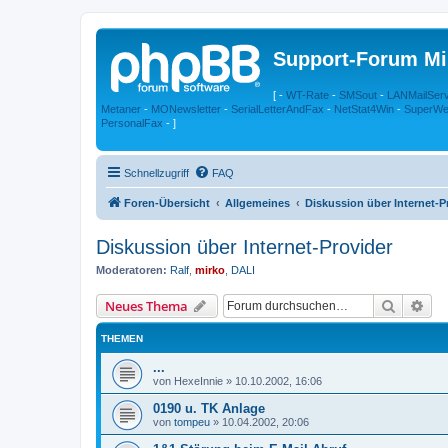
Support-Forum Mi
[ -
WT-Rate
-
SMSout
-
LANMailSer
Metaner
-
MONewsletter
-
SerialLetterAndFax
-
NetStat4Win
-
SuperWe
PersonalFax
- ]
Schnellzugriff
FAQ
Foren-Übersicht
Allgemeines
Diskussion über Internet-P
Diskussion über Internet-Provider
Moderatoren:
Ralf
,
mirko
,
DALI
Suche
Erw
Neues Thema
THEMEN
...
von
HexeInnie
»
10.10.2002, 16:06
0190 u. TK Anlage
von
tompeu
»
10.04.2002, 20:06