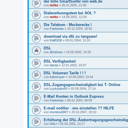
der tolle SmartSurfer von web.de
von
mirko
»
05.11.2005, 21:40
Dialererkunngstest bei AOL ?
von
mirko
»
14.08.2002, 12:20
Die Telekom - Meckerecke !
von
Fantomas
»
18.12.2004, 18:55
download via dfü zu langsam!
von
Ralf0208
»
09.01.2004, 15:10
DSL
von
@ndreas
»
19.06.2005, 19:26
DSL Verfügbarkeit
von
dampi
»
12.01.2002, 15:07
DSL Volumen Tarife ! ! !
von
kdestroyer
»
14.09.2004, 19:44
DSL-Zugangsgeschwindigkeit bei T- Online
von
Luckyluke50
»
02.09.2004, 17:14
E-Mail Konten in Outlook Express
von
Fantomas
»
06.02.2004, 00:08
E-mail notifier - wie einstellen ?? HILFE
von
msmissel007
»
20.10.2007, 20:10
Erhöhung der DSL-Ãœbertragungsgeschwindig
von
DALI
»
05.06.2005, 23:17