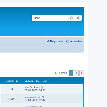
Suche
Erweiterte Suche
Registrieren
Anmelden
1
2
Nächste
95 Themen
ZUGRIFFE
LETZTER BEITRAG
L
von
Achim-H
Z
13330
e
05.02.2005, 14:30
t
u
z
L
von
Webfreak
Z
13350
t
e
27.04.2002, 12:44
g
e
t
r
u
z
L
von
mmsbts