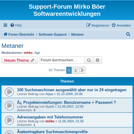
Support-Forum Mirko Böer
Softwareentwicklungen
FAQ
Registrieren
Anmelden
S
Foren-Übersicht
Software-Support
Metaner
u
Metaner
c
Moderatoren:
mirko
,
Age
h
Suche
Erweiterte Suche
Neues Thema
e
1
2
Nächste
62 Themen
Themen
100 Suchmaschinen ausgewählt aber nur in 24 eingetragen
Letzter Beitrag von
Aqua
«
15.10.2009, 20:08
Â¿ Projekteinstellungen: Benutzername + Passwort ?
Letzter Beitrag von
SuziS
«
21.09.2007, 12:05
Antworten:
4
Adressangaben mit Telefonnummer
Letzter Beitrag von
mirko
«
11.06.2004, 01:56
Antworten:
1
Ãœbertragbare Suchmaschinenprofile