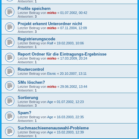
Antworten:
1
Profile speichern
Letzter Beitrag von
mirko
«
01.07.2002, 00:42
Antworten:
3
Projekt erkennt Unterordner nicht
Letzter Beitrag von
mirko
«
07.11.2004, 12:09
Antworten:
3
Registrierungscode
Letzter Beitrag von
Ralf
«
19.02.2003, 10:06
Antworten:
1
Report Ordner für die Eintragungs-Ergebnisse
Letzter Beitrag von
mirko
«
17.03.2009, 20:24
Antworten:
1
Routercontrol
Letzter Beitrag von
Eisnic
«
20.10.2007, 13:11
SMs löschen?
Letzter Beitrag von
mirko
«
29.06.2002, 13:44
Antworten:
1
Sortierung
Letzter Beitrag von
Age
«
01.07.2002, 12:23
Antworten:
3
Spam?
Letzter Beitrag von
Age
«
16.03.2003, 22:35
Antworten:
1
Suchmaschieenenauswahl-Probleme
Letzter Beitrag von
Age
«
15.02.2003, 12:39
Antworten:
1