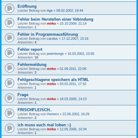
Eröffnung
Letzter Beitrag von
Age
«
08.02.2002, 19:44
Fehler beim Herstellen einer Vebindung
Letzter Beitrag von
mirko
«
15.10.2009, 21:14
Antworten:
1
Fehler in Programmausführung
Letzter Beitrag von
carolus
«
17.12.2007, 13:16
Antworten:
4
Fehler report
Letzter Beitrag von
peterbonge
«
16.03.2003, 23:05
Antworten:
10
Fehlermeldung
Letzter Beitrag von
mirko
«
01.09.2011, 22:08
Antworten:
3
Fehlgeschlagene speichern als HTML
Letzter Beitrag von
mirko
«
03.03.2011, 17:32
Antworten:
1
Frage
Letzter Beitrag von
mirko
«
18.03.2005, 14:13
Antworten:
1
FRISCHFLEISCH..
Letzter Beitrag von
Homero
«
22.06.2002, 16:29
Antworten:
2
ich muss euch mal loben :-)
Letzter Beitrag von
mirko
«
12.05.2006, 10:34
Antworten:
1