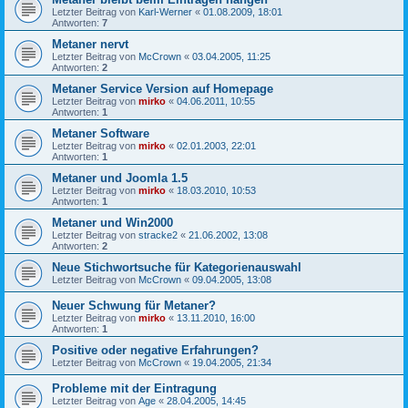
Letzter Beitrag von
Karl-Werner
«
01.08.2009, 18:01
Antworten:
7
Metaner nervt
Letzter Beitrag von
McCrown
«
03.04.2005, 11:25
Antworten:
2
Metaner Service Version auf Homepage
Letzter Beitrag von
mirko
«
04.06.2011, 10:55
Antworten:
1
Metaner Software
Letzter Beitrag von
mirko
«
02.01.2003, 22:01
Antworten:
1
Metaner und Joomla 1.5
Letzter Beitrag von
mirko
«
18.03.2010, 10:53
Antworten:
1
Metaner und Win2000
Letzter Beitrag von
stracke2
«
21.06.2002, 13:08
Antworten:
2
Neue Stichwortsuche für Kategorienauswahl
Letzter Beitrag von
McCrown
«
09.04.2005, 13:08
Neuer Schwung für Metaner?
Letzter Beitrag von
mirko
«
13.11.2010, 16:00
Antworten:
1
Positive oder negative Erfahrungen?
Letzter Beitrag von
McCrown
«
19.04.2005, 21:34
Probleme mit der Eintragung
Letzter Beitrag von
Age
«
28.04.2005, 14:45