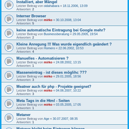
Installiert, aber Mängel
Letzter Beitrag von
oidahabara
«
18.11.2006, 13:09
Antworten:
2
Interner Browser
Letzter Beitrag von
mirko
«
30.10.2008, 13:04
Antworten:
5
keine automatische Eintragung bei Google mehr?
Letzter Beitrag von
Businessberatung
«
29.05.2005, 19:54
Antworten:
2
Kleine Anregung !!! Was wurde eigendlich geändert ?
Letzter Beitrag von
Homero
«
22.06.2002, 10:53
Antworten:
4
Manuelles - Automatisieren ?
Letzter Beitrag von
mirko
«
24.08.2002, 13:15
Antworten:
1
Masseneintrag - ist dieses möglihc ???
Letzter Beitrag von
mirko
«
29.01.2005, 18:56
Antworten:
3
Meatner auch für php - Projekte geeignet?
Letzter Beitrag von
mirko
«
04.06.2007, 10:22
Antworten:
3
Meta Tags in die Html - Seiten
Letzter Beitrag von
mirko
«
03.05.2005, 17:05
Antworten:
1
Metaner
Letzter Beitrag von
Age
«
30.07.2007, 08:35
Antworten:
1
Metaner bleibt beim Eintragen hängen