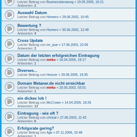
Letzter Beitrag von
Businessberatung
«
19.05.2005, 16:21
Antworten:
2
Auswahl Datum
Letzter Beitrag von
Homero
«
29.06.2002, 10:45
Bewertung ?
Letzter Beitrag von
Homero
«
30.06.2002, 12:48
Antworten:
4
Cross Update
Letzter Beitrag von
mr_pue
«
17.06.2003, 22:06
Antworten:
2
Datum der letzten erfolgreichen Eintragung
Letzter Beitrag von
mirko
«
16.04.2005, 19:17
Antworten:
1
Diverses...
Letzter Beitrag von
Hoover
«
29.06.2005, 19:35
Domain Metaner.de nicht erreichbar
Letzter Beitrag von
mirko
«
20.05.2002, 03:01
Antworten:
1
ein dickes lob !
Letzter Beitrag von
McCrown
«
14.04.2005, 18:26
Antworten:
13
Eintragung - wie oft ?
Letzter Beitrag von
chrisal
«
27.06.2003, 11:43
Antworten:
6
Erfolgsrate gering?
Letzter Beitrag von
Age
«
07.11.2006, 15:48
Antworten:
1