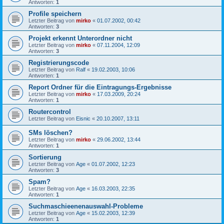
Antworten:
1
Profile speichern
Letzter Beitrag von
mirko
«
01.07.2002, 00:42
Antworten:
3
Projekt erkennt Unterordner nicht
Letzter Beitrag von
mirko
«
07.11.2004, 12:09
Antworten:
3
Registrierungscode
Letzter Beitrag von
Ralf
«
19.02.2003, 10:06
Antworten:
1
Report Ordner für die Eintragungs-Ergebnisse
Letzter Beitrag von
mirko
«
17.03.2009, 20:24
Antworten:
1
Routercontrol
Letzter Beitrag von
Eisnic
«
20.10.2007, 13:11
SMs löschen?
Letzter Beitrag von
mirko
«
29.06.2002, 13:44
Antworten:
1
Sortierung
Letzter Beitrag von
Age
«
01.07.2002, 12:23
Antworten:
3
Spam?
Letzter Beitrag von
Age
«
16.03.2003, 22:35
Antworten:
1
Suchmaschieenenauswahl-Probleme
Letzter Beitrag von
Age
«
15.02.2003, 12:39
Antworten:
1