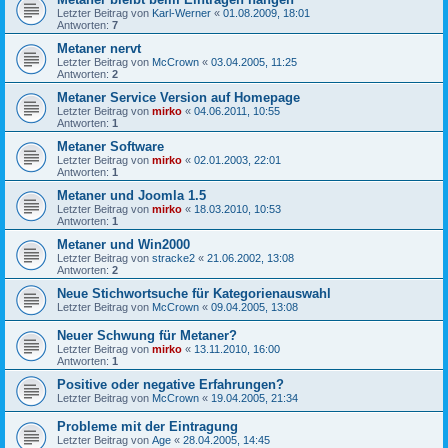
Letzter Beitrag von
Karl-Werner
«
01.08.2009, 18:01
Antworten:
7
Metaner nervt
Letzter Beitrag von
McCrown
«
03.04.2005, 11:25
Antworten:
2
Metaner Service Version auf Homepage
Letzter Beitrag von
mirko
«
04.06.2011, 10:55
Antworten:
1
Metaner Software
Letzter Beitrag von
mirko
«
02.01.2003, 22:01
Antworten:
1
Metaner und Joomla 1.5
Letzter Beitrag von
mirko
«
18.03.2010, 10:53
Antworten:
1
Metaner und Win2000
Letzter Beitrag von
stracke2
«
21.06.2002, 13:08
Antworten:
2
Neue Stichwortsuche für Kategorienauswahl
Letzter Beitrag von
McCrown
«
09.04.2005, 13:08
Neuer Schwung für Metaner?
Letzter Beitrag von
mirko
«
13.11.2010, 16:00
Antworten:
1
Positive oder negative Erfahrungen?
Letzter Beitrag von
McCrown
«
19.04.2005, 21:34
Probleme mit der Eintragung
Letzter Beitrag von
Age
«
28.04.2005, 14:45