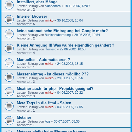
Installiert, aber Mängel
Letzter Beitrag von
oidahabara
«
18.11.2006, 13:09
Antworten:
2
Interner Browser
Letzter Beitrag von
mirko
«
30.10.2008, 13:04
Antworten:
5
keine automatische Eintragung bei Google mehr?
Letzter Beitrag von
Businessberatung
«
29.05.2005, 19:54
Antworten:
2
Kleine Anregung !!! Was wurde eigendlich geändert ?
Letzter Beitrag von
Homero
«
22.06.2002, 10:53
Antworten:
4
Manuelles - Automatisieren ?
Letzter Beitrag von
mirko
«
24.08.2002, 13:15
Antworten:
1
Masseneintrag - ist dieses möglihc ???
Letzter Beitrag von
mirko
«
29.01.2005, 18:56
Antworten:
3
Meatner auch für php - Projekte geeignet?
Letzter Beitrag von
mirko
«
04.06.2007, 10:22
Antworten:
3
Meta Tags in die Html - Seiten
Letzter Beitrag von
mirko
«
03.05.2005, 17:05
Antworten:
1
Metaner
Letzter Beitrag von
Age
«
30.07.2007, 08:35
Antworten:
1
Metaner bleibt beim Eintragen hängen