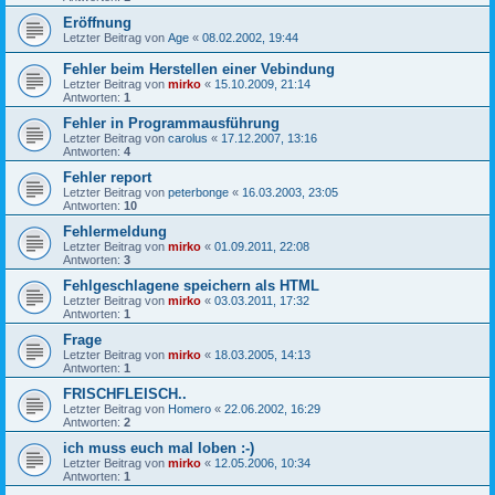
Eröffnung
Letzter Beitrag von
Age
«
08.02.2002, 19:44
Fehler beim Herstellen einer Vebindung
Letzter Beitrag von
mirko
«
15.10.2009, 21:14
Antworten:
1
Fehler in Programmausführung
Letzter Beitrag von
carolus
«
17.12.2007, 13:16
Antworten:
4
Fehler report
Letzter Beitrag von
peterbonge
«
16.03.2003, 23:05
Antworten:
10
Fehlermeldung
Letzter Beitrag von
mirko
«
01.09.2011, 22:08
Antworten:
3
Fehlgeschlagene speichern als HTML
Letzter Beitrag von
mirko
«
03.03.2011, 17:32
Antworten:
1
Frage
Letzter Beitrag von
mirko
«
18.03.2005, 14:13
Antworten:
1
FRISCHFLEISCH..
Letzter Beitrag von
Homero
«
22.06.2002, 16:29
Antworten:
2
ich muss euch mal loben :-)
Letzter Beitrag von
mirko
«
12.05.2006, 10:34
Antworten:
1