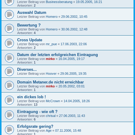
Letzter Beitrag von
Businessberatung
«
19.05.2005, 16:21
Antworten:
2
Auswahl Datum
Letzter Beitrag von
Homero
«
29.06.2002, 10:45
Bewertung ?
Letzter Beitrag von
Homero
«
30.06.2002, 12:48
Antworten:
4
Cross Update
Letzter Beitrag von
mr_pue
«
17.06.2003, 22:06
Antworten:
2
Datum der letzten erfolgreichen Eintragung
Letzter Beitrag von
mirko
«
16.04.2005, 19:17
Antworten:
1
Diverses...
Letzter Beitrag von
Hoover
«
29.06.2005, 19:35
Domain Metaner.de nicht erreichbar
Letzter Beitrag von
mirko
«
20.05.2002, 03:01
Antworten:
1
ein dickes lob !
Letzter Beitrag von
McCrown
«
14.04.2005, 18:26
Antworten:
13
Eintragung - wie oft ?
Letzter Beitrag von
chrisal
«
27.06.2003, 11:43
Antworten:
6
Erfolgsrate gering?
Letzter Beitrag von
Age
«
07.11.2006, 15:48
Antworten:
1