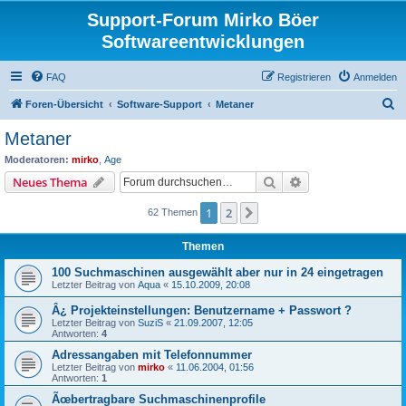
Support-Forum Mirko Böer
Softwareentwicklungen
FAQ
Registrieren
Anmelden
S
Foren-Übersicht
Software-Support
Metaner
u
Metaner
c
Moderatoren:
mirko
,
Age
h
Suche
Erweiterte Suche
Neues Thema
e
1
2
Nächste
62 Themen
Themen
100 Suchmaschinen ausgewählt aber nur in 24 eingetragen
Letzter Beitrag von
Aqua
«
15.10.2009, 20:08
Â¿ Projekteinstellungen: Benutzername + Passwort ?
Letzter Beitrag von
SuziS
«
21.09.2007, 12:05
Antworten:
4
Adressangaben mit Telefonnummer
Letzter Beitrag von
mirko
«
11.06.2004, 01:56
Antworten:
1
Ãœbertragbare Suchmaschinenprofile