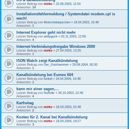
Letzter Beitrag von
mirko
«
22.06.2003, 11:54
Antworten:
14
Installationsfehlermeldung / Systemdatei modem.cpl is
wech!
Letzter Beitrag von
Motschekiepschen
«
19.04.2003, 10:48
Antworten:
1
Internet Explorer geht nicht mehr
Letzter Beitrag von
andyguck
«
02.11.2003, 12:56
Antworten:
4
Internet-Verbindungsfreigabe Windows 2000
Letzter Beitrag von
mirko
«
27.04.2003, 13:25
Antworten:
1
ISDN Watch zeigt Kanalbündelung
Letzter Beitrag von
Der_Geizhammer
«
29.08.2004, 05:50
Antworten:
1
Kanalbündelung bei Eumex 604
Letzter Beitrag von
funkel
«
19.04.2004, 14:48
Antworten:
1
kann mir einer sagen,...
Letzter Beitrag von
NuRelic
«
30.10.2003, 22:46
Antworten:
4
Karfreitag
Letzter Beitrag von
mirko
«
18.04.2003, 01:48
Antworten:
2
Kosten für 2. Kanal bei Kanalbündelung
Letzter Beitrag von
mirko
«
18.04.2004, 19:27
Antworten:
3