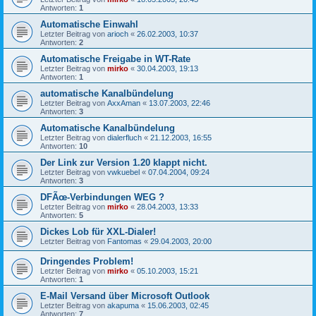
Antworten:
1
Automatische Einwahl
Letzter Beitrag von
arioch
«
26.02.2003, 10:37
Antworten:
2
Automatische Freigabe in WT-Rate
Letzter Beitrag von
mirko
«
30.04.2003, 19:13
Antworten:
1
automatische Kanalbündelung
Letzter Beitrag von
AxxAman
«
13.07.2003, 22:46
Antworten:
3
Automatische Kanalbündelung
Letzter Beitrag von
dialerfluch
«
21.12.2003, 16:55
Antworten:
10
Der Link zur Version 1.20 klappt nicht.
Letzter Beitrag von
vwkuebel
«
07.04.2004, 09:24
Antworten:
3
DFÃœ-Verbindungen WEG ?
Letzter Beitrag von
mirko
«
28.04.2003, 13:33
Antworten:
5
Dickes Lob für XXL-Dialer!
Letzter Beitrag von
Fantomas
«
29.04.2003, 20:00
Dringendes Problem!
Letzter Beitrag von
mirko
«
05.10.2003, 15:21
Antworten:
1
E-Mail Versand über Microsoft Outlook
Letzter Beitrag von
akapuma
«
15.06.2003, 02:45
Antworten:
7