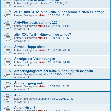
Letzter Beitrag von
Rabeck
«
11.09.2003, 21:18
Antworten:
6
24.12. und 31.12. sind keine bundeseinheitlichen Feiertage
Letzter Beitrag von
mirko
«
20.12.2004, 21:13
AktivPlus basis calltime 120
Letzter Beitrag von
mirko
«
20.12.2003, 14:11
Antworten:
1
alter XXL-Tarif -->Einwahl kostenlos?
Letzter Beitrag von
mirko
«
18.09.2003, 11:47
Antworten:
3
Anwahl klappt nicht
Letzter Beitrag von
mirko
«
20.06.2004, 20:56
Antworten:
2
Anzeige der Verbindungen
Letzter Beitrag von
mirko
«
27.06.2004, 14:10
Antworten:
1
Ãœbertagungsrate bei Kanalbündelung zu langsam
Letzter Beitrag von
majualli
«
16.10.2004, 18:55
Antworten:
2
Ãœbertragungsrate
Letzter Beitrag von
mirko
«
13.05.2004, 11:33
Antworten:
3
Arcor
Letzter Beitrag von
akapuma
«
05.10.2003, 23:37
Antworten:
4
Automatisch?
Letzter Beitrag von
mirko
«
18.05.2003, 20:43