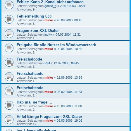
Fehler: Kann 2. Kanal nicht aufbauen
Letzter Beitrag von
gentle_g
«
20.07.2003, 20:21
Antworten:
9
Fehlermeldung 633
Letzter Beitrag von
mirko
«
26.09.2003, 00:45
Antworten:
3
Fragen zum XXL-Dialer
Letzter Beitrag von
lucky
«
04.07.2004, 11:31
Antworten:
1
Freigabe für alle Nutzer im Windowsnetzerk
Letzter Beitrag von
mirko
«
09.04.2004, 10:56
Antworten:
1
Freischalcode
Letzter Beitrag von
Ralf
«
12.07.2003, 09:45
Antworten:
1
Freischaltcode
Letzter Beitrag von
mirko
«
22.06.2003, 13:58
Antworten:
1
Freischaltcode
Letzter Beitrag von
mirko
«
08.02.2004, 11:23
Antworten:
1
Hab mal ne frage ...
Letzter Beitrag von
mirko
«
15.09.2003, 11:06
Antworten:
2
Hilfe! Einige Fragen zum XXL-Dialer
Letzter Beitrag von
mirko
«
09.03.2003, 19:06
Antworten:
12
ics & kanalbündelung