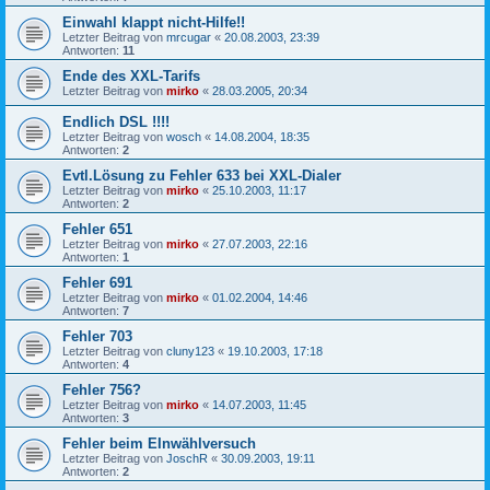
Einwahl klappt nicht-Hilfe!!
Letzter Beitrag von
mrcugar
«
20.08.2003, 23:39
Antworten:
11
Ende des XXL-Tarifs
Letzter Beitrag von
mirko
«
28.03.2005, 20:34
Endlich DSL !!!!
Letzter Beitrag von
wosch
«
14.08.2004, 18:35
Antworten:
2
Evtl.Lösung zu Fehler 633 bei XXL-Dialer
Letzter Beitrag von
mirko
«
25.10.2003, 11:17
Antworten:
2
Fehler 651
Letzter Beitrag von
mirko
«
27.07.2003, 22:16
Antworten:
1
Fehler 691
Letzter Beitrag von
mirko
«
01.02.2004, 14:46
Antworten:
7
Fehler 703
Letzter Beitrag von
cluny123
«
19.10.2003, 17:18
Antworten:
4
Fehler 756?
Letzter Beitrag von
mirko
«
14.07.2003, 11:45
Antworten:
3
Fehler beim EInwählversuch
Letzter Beitrag von
JoschR
«
30.09.2003, 19:11
Antworten:
2