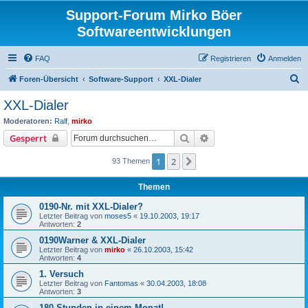
Support-Forum Mirko Böer
Softwareentwicklungen
FAQ
Registrieren
Anmelden
S
Foren-Übersicht
Software-Support
XXL-Dialer
u
XXL-Dialer
c
Moderatoren:
Ralf
,
mirko
h
Suche
Erweiterte Suche
Gesperrt
e
1
2
Nächste
93 Themen
Themen
0190-Nr. mit XXL-Dialer?
Letzter Beitrag von
moses5
«
19.10.2003, 19:17
Antworten:
2
0190Warner & XXL-Dialer
Letzter Beitrag von
mirko
«
26.10.2003, 15:42
Antworten:
4
1. Versuch
Letzter Beitrag von
Fantomas
«
30.04.2003, 18:08
Antworten:
3
180 Stunden in einem Monat!