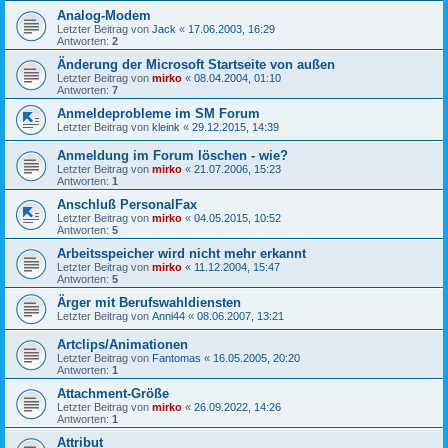
Analog-Modem
Letzter Beitrag von
Jack
«
17.06.2003, 16:29
Antworten:
2
Änderung der Microsoft Startseite von außen
Letzter Beitrag von
mirko
«
08.04.2004, 01:10
Antworten:
7
Anmeldeprobleme im SM Forum
Letzter Beitrag von
kleink
«
29.12.2015, 14:39
Anmeldung im Forum löschen - wie?
Letzter Beitrag von
mirko
«
21.07.2006, 15:23
Antworten:
1
Anschluß PersonalFax
Letzter Beitrag von
mirko
«
04.05.2015, 10:52
Antworten:
5
Arbeitsspeicher wird nicht mehr erkannt
Letzter Beitrag von
mirko
«
11.12.2004, 15:47
Antworten:
5
Ärger mit Berufswahldiensten
Letzter Beitrag von
Anni44
«
08.06.2007, 13:21
Artclips/Animationen
Letzter Beitrag von
Fantomas
«
16.05.2005, 20:20
Antworten:
1
Attachment-Größe
Letzter Beitrag von
mirko
«
26.09.2022, 14:26
Antworten:
1
Attribut