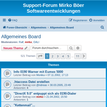
Support-Forum Mirko Böer
Softwareentwicklungen
FAQ
Registrieren
Anmelden
S
Foren-Übersicht
Allgemeines
Allgemeines Board
u
Allgemeines Board
c
Moderatoren:
Ralf
,
mirko
,
DALI
h
Suche
Erweiterte Suche
Neues Thema
e
Seite
1
von
11
1
2
3
4
5
11
Nächste
521 Themen
…
Themen
Info 0190 Warner mit Eumex 5000
Letzter Beitrag von
Monika
«
07.11.2002, 17:13
.htaccess Datei erstellen
Letzter Beitrag von
@ndreas
«
30.03.2005, 23:49
Antworten:
4
"DirectX 9.0" entpuppt sich als 0190-Dialer
Letzter Beitrag von
mirko
«
21.04.2002, 15:50
Antworten:
1
"Kettenmail"...