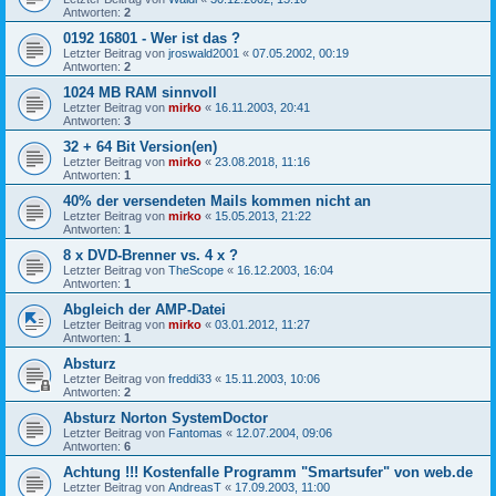
Antworten:
2
0192 16801 - Wer ist das ?
Letzter Beitrag von
jroswald2001
«
07.05.2002, 00:19
Antworten:
2
1024 MB RAM sinnvoll
Letzter Beitrag von
mirko
«
16.11.2003, 20:41
Antworten:
3
32 + 64 Bit Version(en)
Letzter Beitrag von
mirko
«
23.08.2018, 11:16
Antworten:
1
40% der versendeten Mails kommen nicht an
Letzter Beitrag von
mirko
«
15.05.2013, 21:22
Antworten:
1
8 x DVD-Brenner vs. 4 x ?
Letzter Beitrag von
TheScope
«
16.12.2003, 16:04
Antworten:
1
Abgleich der AMP-Datei
Letzter Beitrag von
mirko
«
03.01.2012, 11:27
Antworten:
1
Absturz
Letzter Beitrag von
freddi33
«
15.11.2003, 10:06
Antworten:
2
Absturz Norton SystemDoctor
Letzter Beitrag von
Fantomas
«
12.07.2004, 09:06
Antworten:
6
Achtung !!! Kostenfalle Programm "Smartsufer" von web.de
Letzter Beitrag von
AndreasT
«
17.09.2003, 11:00