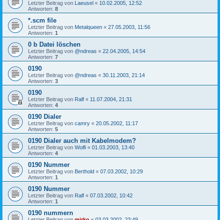
Letzter Beitrag von
Laeusel
«
10.02.2005, 12:52
Antworten:
8
*.scm file
Letzter Beitrag von
Metalqueen
«
27.05.2003, 11:56
Antworten:
1
0 b Datei löschen
Letzter Beitrag von
@ndreas
«
22.04.2005, 14:54
Antworten:
7
0190
Letzter Beitrag von
@ndreas
«
30.11.2003, 21:14
Antworten:
3
0190
Letzter Beitrag von
Ralf
«
11.07.2004, 21:31
Antworten:
4
0190 Dialer
Letzter Beitrag von
camry
«
20.05.2002, 11:17
Antworten:
5
0190 Dialer auch mit Kabelmodem?
Letzter Beitrag von
Wolfi
«
01.03.2003, 13:40
Antworten:
4
0190 Nummer
Letzter Beitrag von
Berthold
«
07.03.2002, 10:29
Antworten:
1
0190 Nummer
Letzter Beitrag von
Ralf
«
07.03.2002, 10:42
Antworten:
1
0190 nummern
Letzter Beitrag von
mirko
«
03.03.2002, 23:49