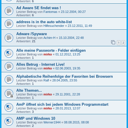
Antworten:
6
Ad Aware SE findet was !
Letzter Beitrag von
Fantomas
«
23.12.2004, 00:27
Antworten:
6
address is in the auto white-list
Letzter Beitrag von
Hilfesuchender
«
23.12.2011, 11:49
Adware /Spyware
Letzter Beitrag von
Achim-H
«
15.10.2004, 22:48
Antworten:
21
1
2
Alle meine Passworte - Felder einfügen
Letzter Beitrag von
mirko
«
01.12.2012, 13:25
Antworten:
1
Alles Betrug - Internet Live!
Letzter Beitrag von
mirko
«
02.06.2003, 19:35
Alphabetische Reihenfolge der Favoriten bei Browsern
Letzter Beitrag von
Ralf
«
28.04.2005, 23:55
Antworten:
1
Alte Themen...
Letzter Beitrag von
mirko
«
29.11.2001, 22:28
Antworten:
1
AmP öffnet sich bei jedem Windows Programmstart
Letzter Beitrag von
mirko
«
28.01.2013, 12:07
Antworten:
3
AMP und Windows 10
Letzter Beitrag von
Werner1944
«
08.08.2015, 08:08
Antworten:
2