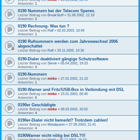
Antworten:
1
0190 Nummern bei der Telecom Speren.
Letzter Beitrag von
BreakStuff
«
31.08.2002, 12:18
Antworten:
2
0190 Rechnung- Was tun ?
Letzter Beitrag von
Ralf
«
02.02.2003, 10:49
Antworten:
1
0190 Rufnummern werden zum Jahreswechsel 2006
abgeschaltet
Letzter Beitrag von
Ralf
«
25.11.2005, 10:36
0190-Dialer deaktiviert gängige Schutzsoftware
Letzter Beitrag von
Stevie
«
05.04.2002, 19:33
Antworten:
3
0190-Nummern
Letzter Beitrag von
mirko
«
27.02.2002, 21:10
Antworten:
1
0190-Warner und Fritz!USB-Box in Verbindung mit DSL
Letzter Beitrag von
mirko
«
23.01.2003, 00:45
Antworten:
5
0190er Geschädigte
Letzter Beitrag von
mirko
«
08.03.2002, 20:02
Antworten:
4
0190er-Dialer nicht bemerkt? Trotzdem zahlen!
Letzter Beitrag von
Metalqueen
«
27.05.2003, 21:41
Antworten:
4
0190Warner nicht nötig bei DSL?!!!
Letzter Beitrag von
Waldi
«
30.12.2002, 15:10