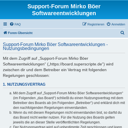
Support-Forum Mirko Böer
Softwareentwicklungen
FAQ
Registrieren
Anmelden
S
Foren-Übersicht
u
Support-Forum Mirko Böer Softwareentwicklungen -
c
Nutzungsbedingungen
h
Mit dem Zugriff auf „Support-Forum Mirko Böer
e
Softwareentwicklungen“ („https://board.superscripte.de“) wird
zwischen dir und dem Betreiber ein Vertrag mit folgenden
Regelungen geschlossen:
1. NUTZUNGSVERTRAG
Mit dem Zugriff auf „Support-Forum Mirko Böer Softwareentwicklungen“
(im Folgenden „das Board“) schließt du einen Nutzungsvertrag mit dem
Betreiber des Boards ab (im Folgenden „Betreiber“) und erklärst dich mit
den nachfolgenden Regelungen einverstanden.
Wenn du mit diesen Regelungen nicht einverstanden bist, so darfst du
das Board nicht weiter nutzen. Für die Nutzung des Boards gelten
jeweils die an dieser Stelle veröffentlichten Regelungen.
Der Nutzungsvertrag wird auf unbestimmte Zeit geschlossen und kann