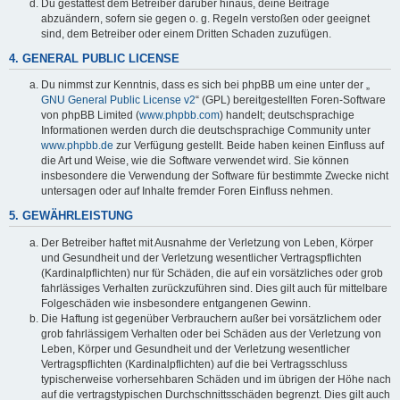
Du gestattest dem Betreiber darüber hinaus, deine Beiträge
abzuändern, sofern sie gegen o. g. Regeln verstoßen oder geeignet
sind, dem Betreiber oder einem Dritten Schaden zuzufügen.
4. GENERAL PUBLIC LICENSE
Du nimmst zur Kenntnis, dass es sich bei phpBB um eine unter der „
GNU General Public License v2
“ (GPL) bereitgestellten Foren-Software
von phpBB Limited (
www.phpbb.com
) handelt; deutschsprachige
Informationen werden durch die deutschsprachige Community unter
www.phpbb.de
zur Verfügung gestellt. Beide haben keinen Einfluss auf
die Art und Weise, wie die Software verwendet wird. Sie können
insbesondere die Verwendung der Software für bestimmte Zwecke nicht
untersagen oder auf Inhalte fremder Foren Einfluss nehmen.
5. GEWÄHRLEISTUNG
Der Betreiber haftet mit Ausnahme der Verletzung von Leben, Körper
und Gesundheit und der Verletzung wesentlicher Vertragspflichten
(Kardinalpflichten) nur für Schäden, die auf ein vorsätzliches oder grob
fahrlässiges Verhalten zurückzuführen sind. Dies gilt auch für mittelbare
Folgeschäden wie insbesondere entgangenen Gewinn.
Die Haftung ist gegenüber Verbrauchern außer bei vorsätzlichem oder
grob fahrlässigem Verhalten oder bei Schäden aus der Verletzung von
Leben, Körper und Gesundheit und der Verletzung wesentlicher
Vertragspflichten (Kardinalpflichten) auf die bei Vertragsschluss
typischerweise vorhersehbaren Schäden und im übrigen der Höhe nach
auf die vertragstypischen Durchschnittsschäden begrenzt. Dies gilt auch