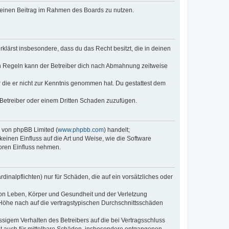
, deinen Beitrag im Rahmen des Boards zu nutzen.
erklärst insbesondere, dass du das Recht besitzt, die in deinen
n Regeln kann der Betreiber dich nach Abmahnung zeitweise
er die er nicht zur Kenntnis genommen hat. Du gestattest dem
 Betreiber oder einem Dritten Schaden zuzufügen.
e von phpBB Limited (
www.phpbb.com
) handelt;
keinen Einfluss auf die Art und Weise, wie die Software
oren Einfluss nehmen.
inalpflichten) nur für Schäden, die auf ein vorsätzliches oder
von Leben, Körper und Gesundheit und der Verletzung
r Höhe nach auf die vertragstypischen Durchschnittsschäden
sigem Verhalten des Betreibers auf die bei Vertragsschluss
lt auch für mittelbare Schäden, insbesondere entgangenen