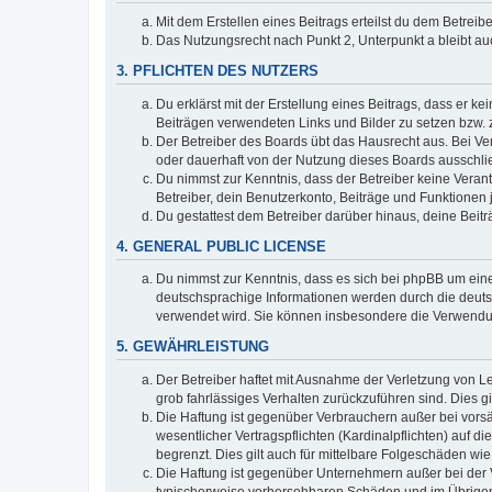
Mit dem Erstellen eines Beitrags erteilst du dem Betrei
Das Nutzungsrecht nach Punkt 2, Unterpunkt a bleibt 
3. PFLICHTEN DES NUTZERS
Du erklärst mit der Erstellung eines Beitrags, dass er ke
Beiträgen verwendeten Links und Bilder zu setzen bzw.
Der Betreiber des Boards übt das Hausrecht aus. Bei V
oder dauerhaft von der Nutzung dieses Boards ausschlie
Du nimmst zur Kenntnis, dass der Betreiber keine Verantw
Betreiber, dein Benutzerkonto, Beiträge und Funktionen 
Du gestattest dem Betreiber darüber hinaus, deine Beit
4. GENERAL PUBLIC LICENSE
Du nimmst zur Kenntnis, dass es sich bei phpBB um eine
deutschsprachige Informationen werden durch die deu
verwendet wird. Sie können insbesondere die Verwendun
5. GEWÄHRLEISTUNG
Der Betreiber haftet mit Ausnahme der Verletzung von Le
grob fahrlässiges Verhalten zurückzuführen sind. Dies 
Die Haftung ist gegenüber Verbrauchern außer bei vors
wesentlicher Vertragspflichten (Kardinalpflichten) auf
begrenzt. Dies gilt auch für mittelbare Folgeschäden 
Die Haftung ist gegenüber Unternehmern außer bei der V
typischerweise vorhersehbaren Schäden und im Übrigen 