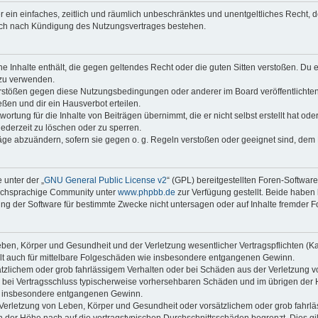
ber ein einfaches, zeitlich und räumlich unbeschränktes und unentgeltliches Recht
auch nach Kündigung des Nutzungsvertrages bestehen.
ine Inhalte enthält, die gegen geltendes Recht oder die guten Sitten verstoßen. Du 
 zu verwenden.
erstößen gegen diese Nutzungsbedingungen oder anderer im Board veröffentlichte
ßen und dir ein Hausverbot erteilen.
ortung für die Inhalte von Beiträgen übernimmt, die er nicht selbst erstellt hat od
jederzeit zu löschen oder zu sperren.
räge abzuändern, sofern sie gegen o. g. Regeln verstoßen oder geeignet sind, dem
 unter der „
GNU General Public License v2
“ (GPL) bereitgestellten Foren-Softwar
tschsprachige Community unter
www.phpbb.de
zur Verfügung gestellt. Beide haben 
g der Software für bestimmte Zwecke nicht untersagen oder auf Inhalte fremder F
ben, Körper und Gesundheit und der Verletzung wesentlicher Vertragspflichten (Kard
gilt auch für mittelbare Folgeschäden wie insbesondere entgangenen Gewinn.
ätzlichem oder grob fahrlässigem Verhalten oder bei Schäden aus der Verletzung 
 die bei Vertragsschluss typischerweise vorhersehbaren Schäden und im übrigen de
wie insbesondere entgangenen Gewinn.
erletzung von Leben, Körper und Gesundheit oder vorsätzlichem oder grob fahrläs
der Höhe nach auf die vertragstypischen Durchschnittsschäden begrenzt. Dies gi