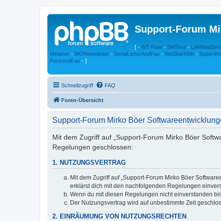
Support-Forum Mi
[ -
WT-Rate
-
SMSout
-
LANMailSer
Metaner
-
MONewsletter
-
SerialLetterAndFax
-
NetStat4Win
-
SuperWe
PersonalFax
- ]
Schnellzugriff
FAQ
Foren-Übersicht
Support-Forum Mirko Böer Softwareentwicklun
Mit dem Zugriff auf „Support-Forum Mirko Böer Softwar
Regelungen geschlossen:
1. NUTZUNGSVERTRAG
Mit dem Zugriff auf „Support-Forum Mirko Böer Software
erklärst dich mit den nachfolgenden Regelungen einver
Wenn du mit diesen Regelungen nicht einverstanden bist,
Der Nutzungsvertrag wird auf unbestimmte Zeit geschlos
2. EINRÄUMUNG VON NUTZUNGSRECHTEN