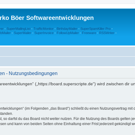
rko Böer Softwareentwicklungen
ver
-
SuperMailingList
-
TrafficMonitor
-
BirthdayMailer
-
SuperSpamKiller Pro
-
bMailer
-
SuperMailer
-
SuperInvoice
-
FollowUpMailer
-
Freeware
-
RSSWriter
-
gen - Nutzungsbedingungen
eentwicklungen“ („https://board.superscripte.de“) wird zwischen dir u
entwicklungen“ (im Folgenden „das Board“) schließt du einen Nutzungsvertrag mit 
standen.
 so darfst du das Board nicht weiter nutzen. Für die Nutzung des Boards gelten jew
sen und kann von beiden Seiten ohne Einhaltung einer Frist jederzeit gekündigt w