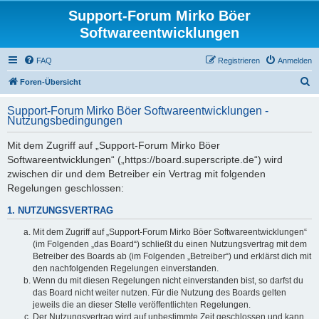
Support-Forum Mirko Böer
Softwareentwicklungen
FAQ
Registrieren
Anmelden
S
Foren-Übersicht
u
Support-Forum Mirko Böer Softwareentwicklungen -
c
Nutzungsbedingungen
h
Mit dem Zugriff auf „Support-Forum Mirko Böer
e
Softwareentwicklungen“ („https://board.superscripte.de“) wird
zwischen dir und dem Betreiber ein Vertrag mit folgenden
Regelungen geschlossen:
1. NUTZUNGSVERTRAG
Mit dem Zugriff auf „Support-Forum Mirko Böer Softwareentwicklungen“
(im Folgenden „das Board“) schließt du einen Nutzungsvertrag mit dem
Betreiber des Boards ab (im Folgenden „Betreiber“) und erklärst dich mit
den nachfolgenden Regelungen einverstanden.
Wenn du mit diesen Regelungen nicht einverstanden bist, so darfst du
das Board nicht weiter nutzen. Für die Nutzung des Boards gelten
jeweils die an dieser Stelle veröffentlichten Regelungen.
Der Nutzungsvertrag wird auf unbestimmte Zeit geschlossen und kann