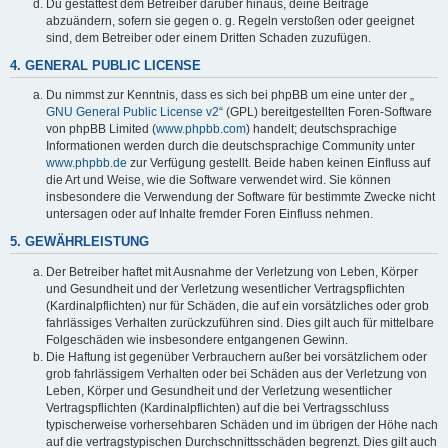
Du gestattest dem Betreiber darüber hinaus, deine Beiträge
abzuändern, sofern sie gegen o. g. Regeln verstoßen oder geeignet
sind, dem Betreiber oder einem Dritten Schaden zuzufügen.
4. GENERAL PUBLIC LICENSE
Du nimmst zur Kenntnis, dass es sich bei phpBB um eine unter der „
GNU General Public License v2
“ (GPL) bereitgestellten Foren-Software
von phpBB Limited (
www.phpbb.com
) handelt; deutschsprachige
Informationen werden durch die deutschsprachige Community unter
www.phpbb.de
zur Verfügung gestellt. Beide haben keinen Einfluss auf
die Art und Weise, wie die Software verwendet wird. Sie können
insbesondere die Verwendung der Software für bestimmte Zwecke nicht
untersagen oder auf Inhalte fremder Foren Einfluss nehmen.
5. GEWÄHRLEISTUNG
Der Betreiber haftet mit Ausnahme der Verletzung von Leben, Körper
und Gesundheit und der Verletzung wesentlicher Vertragspflichten
(Kardinalpflichten) nur für Schäden, die auf ein vorsätzliches oder grob
fahrlässiges Verhalten zurückzuführen sind. Dies gilt auch für mittelbare
Folgeschäden wie insbesondere entgangenen Gewinn.
Die Haftung ist gegenüber Verbrauchern außer bei vorsätzlichem oder
grob fahrlässigem Verhalten oder bei Schäden aus der Verletzung von
Leben, Körper und Gesundheit und der Verletzung wesentlicher
Vertragspflichten (Kardinalpflichten) auf die bei Vertragsschluss
typischerweise vorhersehbaren Schäden und im übrigen der Höhe nach
auf die vertragstypischen Durchschnittsschäden begrenzt. Dies gilt auch