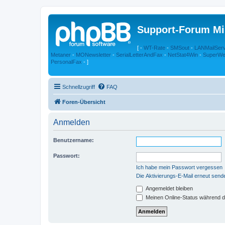
Support-Forum Mi
[ -
WT-Rate
-
SMSout
-
LANMailSer
Metaner
-
MONewsletter
-
SerialLetterAndFax
-
NetStat4Win
-
SuperWe
PersonalFax
- ]
Schnellzugriff
FAQ
Foren-Übersicht
Anmelden
Benutzername:
Passwort:
Ich habe mein Passwort vergessen
Die Aktivierungs-E-Mail erneut send
Angemeldet bleiben
Meinen Online-Status während d