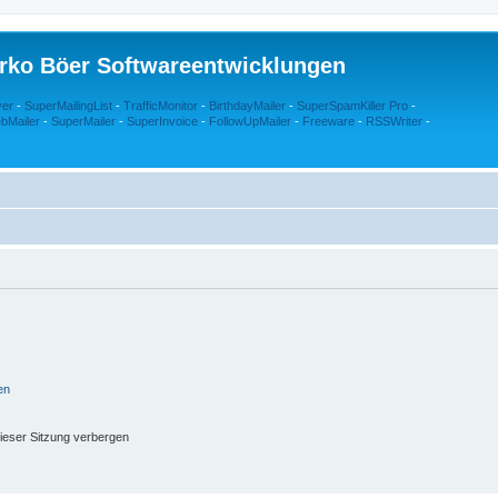
rko Böer Softwareentwicklungen
ver
-
SuperMailingList
-
TrafficMonitor
-
BirthdayMailer
-
SuperSpamKiller Pro
-
bMailer
-
SuperMailer
-
SuperInvoice
-
FollowUpMailer
-
Freeware
-
RSSWriter
-
en
ieser Sitzung verbergen