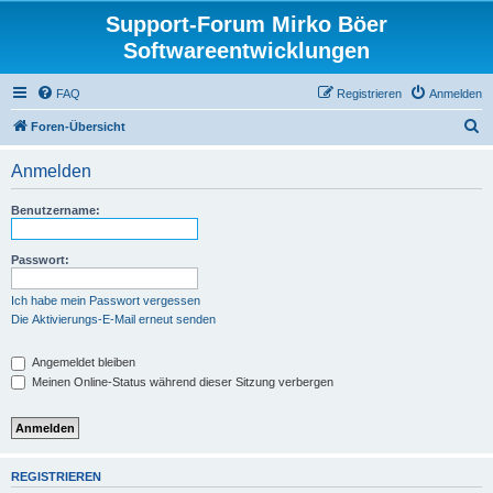
Support-Forum Mirko Böer
Softwareentwicklungen
FAQ
Registrieren
Anmelden
S
Foren-Übersicht
u
Anmelden
c
h
Benutzername:
e
Passwort:
Ich habe mein Passwort vergessen
Die Aktivierungs-E-Mail erneut senden
Angemeldet bleiben
Meinen Online-Status während dieser Sitzung verbergen
REGISTRIEREN