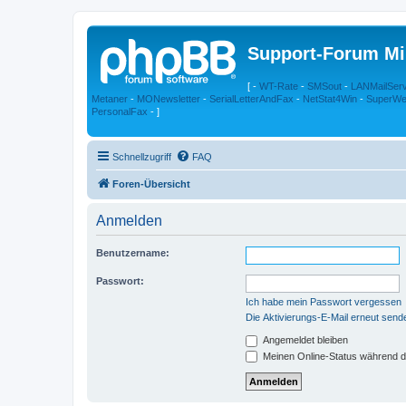
Support-Forum Mi
[ -
WT-Rate
-
SMSout
-
LANMailSer
Metaner
-
MONewsletter
-
SerialLetterAndFax
-
NetStat4Win
-
SuperWe
PersonalFax
- ]
Schnellzugriff
FAQ
Foren-Übersicht
Anmelden
Benutzername:
Passwort:
Ich habe mein Passwort vergessen
Die Aktivierungs-E-Mail erneut send
Angemeldet bleiben
Meinen Online-Status während d