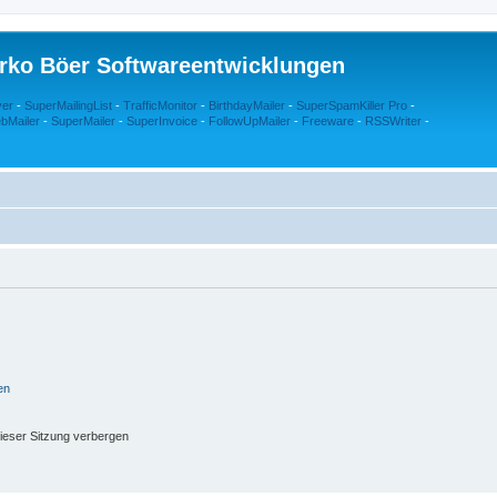
rko Böer Softwareentwicklungen
ver
-
SuperMailingList
-
TrafficMonitor
-
BirthdayMailer
-
SuperSpamKiller Pro
-
bMailer
-
SuperMailer
-
SuperInvoice
-
FollowUpMailer
-
Freeware
-
RSSWriter
-
en
ieser Sitzung verbergen