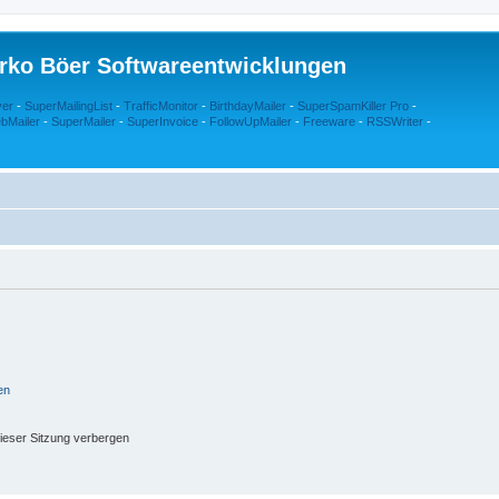
rko Böer Softwareentwicklungen
ver
-
SuperMailingList
-
TrafficMonitor
-
BirthdayMailer
-
SuperSpamKiller Pro
-
bMailer
-
SuperMailer
-
SuperInvoice
-
FollowUpMailer
-
Freeware
-
RSSWriter
-
en
ieser Sitzung verbergen