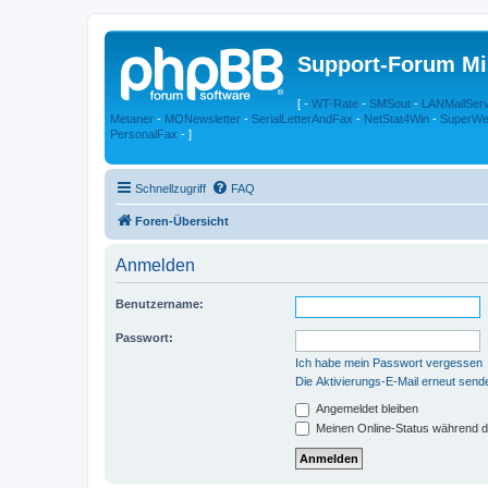
Support-Forum Mi
[ -
WT-Rate
-
SMSout
-
LANMailSer
Metaner
-
MONewsletter
-
SerialLetterAndFax
-
NetStat4Win
-
SuperWe
PersonalFax
- ]
Schnellzugriff
FAQ
Foren-Übersicht
Anmelden
Benutzername:
Passwort:
Ich habe mein Passwort vergessen
Die Aktivierungs-E-Mail erneut send
Angemeldet bleiben
Meinen Online-Status während d