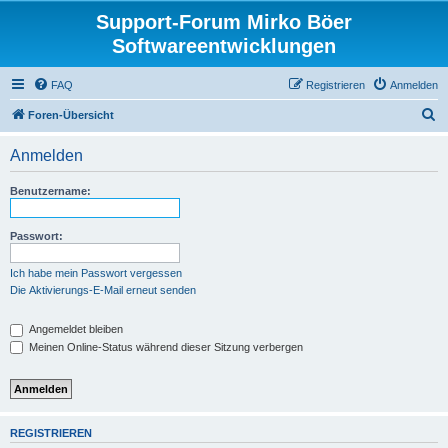
Support-Forum Mirko Böer
Softwareentwicklungen
FAQ
Registrieren
Anmelden
S
Foren-Übersicht
u
Anmelden
c
h
Benutzername:
e
Passwort:
Ich habe mein Passwort vergessen
Die Aktivierungs-E-Mail erneut senden
Angemeldet bleiben
Meinen Online-Status während dieser Sitzung verbergen
REGISTRIEREN