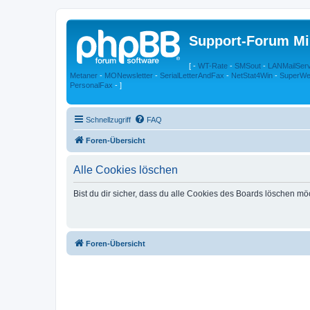
Support-Forum Mi
[ -
WT-Rate
-
SMSout
-
LANMailSer
Metaner
-
MONewsletter
-
SerialLetterAndFax
-
NetStat4Win
-
SuperWe
PersonalFax
- ]
Schnellzugriff
FAQ
Foren-Übersicht
Alle Cookies löschen
Bist du dir sicher, dass du alle Cookies des Boards löschen mö
Foren-Übersicht