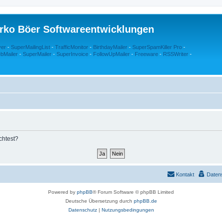
rko Böer Softwareentwicklungen
ver
-
SuperMailingList
-
TrafficMonitor
-
BirthdayMailer
-
SuperSpamKiller Pro
-
bMailer
-
SuperMailer
-
SuperInvoice
-
FollowUpMailer
-
Freeware
-
RSSWriter
-
chtest?
Kontakt
Daten
Powered by
phpBB
® Forum Software © phpBB Limited
Deutsche Übersetzung durch
phpBB.de
Datenschutz
|
Nutzungsbedingungen