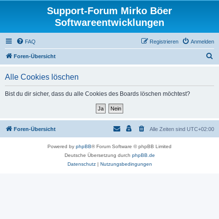
Support-Forum Mirko Böer
Softwareentwicklungen
FAQ
Registrieren
Anmelden
S
Foren-Übersicht
u
Alle Cookies löschen
c
h
Bist du dir sicher, dass du alle Cookies des Boards löschen möchtest?
e
Foren-Übersicht
Alle Zeiten sind
UTC+02:00
Powered by
phpBB
® Forum Software © phpBB Limited
Deutsche Übersetzung durch
phpBB.de
Datenschutz
|
Nutzungsbedingungen