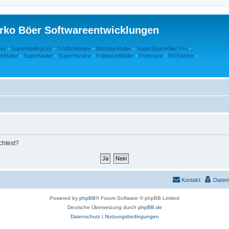
rko Böer Softwareentwicklungen
ver
-
SuperMailingList
-
TrafficMonitor
-
BirthdayMailer
-
SuperSpamKiller Pro
-
bMailer
-
SuperMailer
-
SuperInvoice
-
FollowUpMailer
-
Freeware
-
RSSWriter
-
chtest?
Kontakt
Daten
Powered by
phpBB
® Forum Software © phpBB Limited
Deutsche Übersetzung durch
phpBB.de
Datenschutz
|
Nutzungsbedingungen