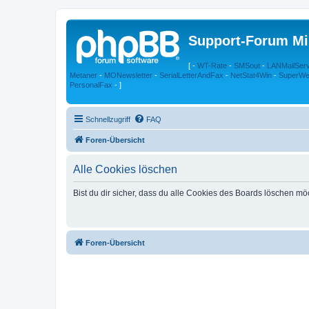
Support-Forum Mi
[ -
WT-Rate
-
SMSout
-
LANMailSer
Metaner
-
MONewsletter
-
SerialLetterAndFax
-
NetStat4Win
-
SuperWe
PersonalFax
- ]
Schnellzugriff
FAQ
Foren-Übersicht
Alle Cookies löschen
Bist du dir sicher, dass du alle Cookies des Boards löschen mö
Foren-Übersicht