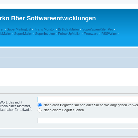
rko Böer Softwareentwicklungen
ver
-
SuperMailingList
-
TrafficMonitor
-
BirthdayMailer
-
SuperSpamKiller Pro
-
bMailer
-
SuperMailer
-
SuperInvoice
-
FollowUpMailer
-
Freeware
-
RSSWriter
-
Wort, das nicht
Nach allen Begriffen suchen oder Suche wie angegeben verwe
rhalb einer Klammer,
tzhalter für teilweise
Nach einem Begriff suchen