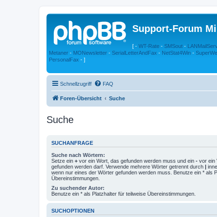
Support-Forum Mi
[ -
WT-Rate
-
SMSout
-
LANMailSer
Metaner
-
MONewsletter
-
SerialLetterAndFax
-
NetStat4Win
-
SuperWe
PersonalFax
- ]
Schnellzugriff
FAQ
Foren-Übersicht
Suche
Suche
SUCHANFRAGE
Suche nach Wörtern:
Setze ein
+
vor ein Wort, das gefunden werden muss und ein
-
vor ein 
gefunden werden darf. Verwende mehrere Wörter getrennt durch
|
inne
wenn nur eines der Wörter gefunden werden muss. Benutze ein * als Pla
Übereinstimmungen.
Zu suchender Autor:
Benutze ein * als Platzhalter für teilweise Übereinstimmungen.
SUCHOPTIONEN