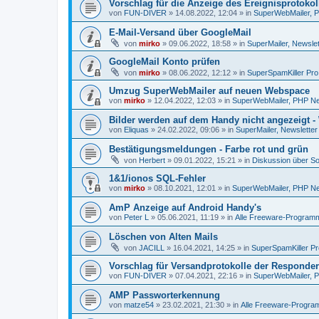
Vorschlag für die Anzeige des Ereignisprotokol
von
FUN-DIVER
»
14.08.2022, 12:04
» in
SuperWebMailer, P
E-Mail-Versand über GoogleMail
von
mirko
»
09.06.2022, 18:58
» in
SuperMailer, Newslet
GoogleMail Konto prüfen
von
mirko
»
08.06.2022, 12:12
» in
SuperSpamKiller Pro
Umzug SuperWebMailer auf neuen Webspace
von
mirko
»
12.04.2022, 12:03
» in
SuperWebMailer, PHP New
Bilder werden auf dem Handy nicht angezeigt -
von
Eliquas
»
24.02.2022, 09:06
» in
SuperMailer, Newsletter
Bestätigungsmeldungen - Farbe rot und grün
von
Herbert
»
09.01.2022, 15:21
» in
Diskussion über So
1&1/ionos SQL-Fehler
von
mirko
»
08.10.2021, 12:01
» in
SuperWebMailer, PHP New
AmP Anzeige auf Android Handy's
von
Peter L
»
05.06.2021, 11:19
» in
Alle Freeware-Program
Löschen von Alten Mails
von
JACILL
»
16.04.2021, 14:25
» in
SuperSpamKiller Pr
Vorschlag für Versandprotokolle der Responder
von
FUN-DIVER
»
07.04.2021, 22:16
» in
SuperWebMailer, P
AMP Passworterkennung
von
matze54
»
23.02.2021, 21:30
» in
Alle Freeware-Progr