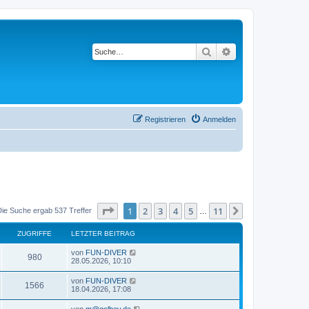
Suche
Erweiterte Suche
Registrieren
Anmelden
Seite
1
von
11
1
2
3
4
5
11
Nächste
Die Suche ergab 537 Treffer
…
ZUGRIFFE
LETZTER BEITRAG
L
von
FUN-DIVER
Z
980
e
28.05.2026, 10:10
t
u
z
L
von
FUN-DIVER
Z
1566
t
e
18.04.2026, 17:08
g
e
t
r
u
z
L
von
m@golbov.de