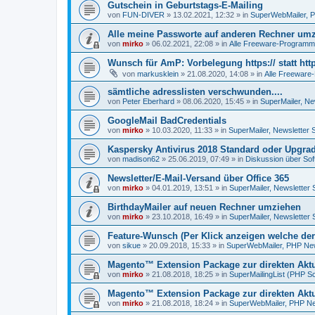
Gutschein in Geburtstags-E-Mailing
von
FUN-DIVER
»
13.02.2021, 12:32
» in
SuperWebMailer, P
Alle meine Passworte auf anderen Rechner um
von
mirko
»
06.02.2021, 22:08
» in
Alle Freeware-Program
Wunsch für AmP: Vorbelegung https:// statt http
von
markusklein
»
21.08.2020, 14:08
» in
Alle Freewar
sämtliche adresslisten verschwunden....
von
Peter Eberhard
»
08.06.2020, 15:45
» in
SuperMailer, Ne
GoogleMail BadCredentials
von
mirko
»
10.03.2020, 11:33
» in
SuperMailer, Newsletter 
Kaspersky Antivirus 2018 Standard oder Upgra
von
madison62
»
25.06.2019, 07:49
» in
Diskussion über Sof
Newsletter/E-Mail-Versand über Office 365
von
mirko
»
04.01.2019, 13:51
» in
SuperMailer, Newsletter 
BirthdayMailer auf neuen Rechner umziehen
von
mirko
»
23.10.2018, 16:49
» in
SuperMailer, Newsletter 
Feature-Wunsch (Per Klick anzeigen welche der
von
sikue
»
20.09.2018, 15:33
» in
SuperWebMailer, PHP News
Magento™ Extension Package zur direkten Aktu
von
mirko
»
21.08.2018, 18:25
» in
SuperMailingList (PHP Sc
Magento™ Extension Package zur direkten Akt
von
mirko
»
21.08.2018, 18:24
» in
SuperWebMailer, PHP New