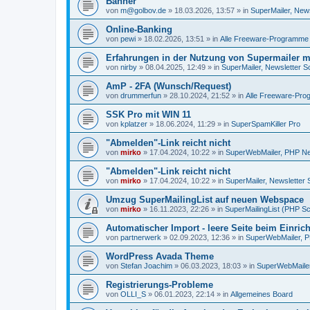
Banner
von
m@golbov.de
»
18.03.2026, 13:57
» in
SuperMailer, News
Online-Banking
von
pewi
»
18.02.2026, 13:51
» in
Alle Freeware-Programme
Erfahrungen in der Nutzung von Supermailer 
von
nirby
»
08.04.2025, 12:49
» in
SuperMailer, Newsletter S
AmP - 2FA (Wunsch/Request)
von
drummerfun
»
28.10.2024, 21:52
» in
Alle Freeware-Pr
SSK Pro mit WIN 11
von
kplatzer
»
18.06.2024, 11:29
» in
SuperSpamKiller Pro
"Abmelden"-Link reicht nicht
von
mirko
»
17.04.2024, 10:22
» in
SuperWebMailer, PHP New
"Abmelden"-Link reicht nicht
von
mirko
»
17.04.2024, 10:22
» in
SuperMailer, Newsletter 
Umzug SuperMailingList auf neuen Webspace
von
mirko
»
16.11.2023, 22:26
» in
SuperMailingList (PHP Sc
Automatischer Import - leere Seite beim Einric
von
partnerwerk
»
02.09.2023, 12:36
» in
SuperWebMailer, P
WordPress Avada Theme
von
Stefan Joachim
»
06.03.2023, 18:03
» in
SuperWebMailer
Registrierungs-Probleme
von
OLLI_S
»
06.01.2023, 22:14
» in
Allgemeines Board