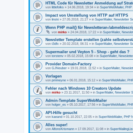
HTML Code für Newsletter Anmeldung auf Strato
von
littlefolks
»
14.06.2018, 19:34
» in
SuperWebMailer, PHP N
Impact von Umstellung von HTTP auf HTTPS
von
linski
»
27.05.2018, 21:27
» in
SuperMailer, Newsletter S
Wenn PHP mail() für Newsletteran-/abmeldescript
von
mirko
»
24.04.2018, 17:22
» in
SuperMailer, Newslet
Newsletter Template erstellen (zahle selbstverst
von
t3dfx
»
20.02.2018, 06:31
» in
SuperMailer, Newsletter S
Supermailer und Veyton 5 - Shop - geht das ?
von
torstenv
»
05.02.2018, 15:08
» in
SuperMailer, Newslette
Provider Domain-Factory
von
GJNeuber
»
19.01.2018, 11:52
» in
SuperMailer, Newslet
Vorlagen
von
pmmeyne
»
06.01.2018, 15:12
» in
SuperWebMailer, PHP 
Fehler nach Windows 10 Creators Update
von
mirko
»
23.11.2017, 11:50
» in
SuperMailer, Newsletter 
Admin-Template SuperWebMailer
von
holger_es
»
05.10.2017, 17:56
» in
SuperWebMailer, PHP 
API-Hilfe gesucht
von
kaeand
»
01.10.2017, 22:05
» in
SuperWebMailer, PHP Ne
Alles super!
von
AlfonsKrismann
»
17.09.2017, 11:08
» in
SuperMailingLis