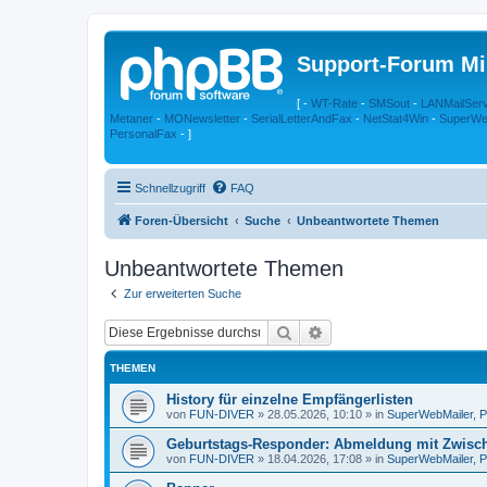
Support-Forum Mi
[ -
WT-Rate
-
SMSout
-
LANMailSer
Metaner
-
MONewsletter
-
SerialLetterAndFax
-
NetStat4Win
-
SuperWe
PersonalFax
- ]
Schnellzugriff
FAQ
Foren-Übersicht
Suche
Unbeantwortete Themen
Unbeantwortete Themen
Zur erweiterten Suche
Suche
Erweiterte Suche
THEMEN
History für einzelne Empfängerlisten
von
FUN-DIVER
»
28.05.2026, 10:10
» in
SuperWebMailer, P
Geburtstags-Responder: Abmeldung mit Zwisc
von
FUN-DIVER
»
18.04.2026, 17:08
» in
SuperWebMailer, P