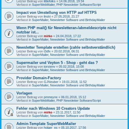
Letzter Beitrag von
littlefolks
«
14.06.2018, 19:34
Verfasst in
SuperWebMailer, PHP Newsletter Software/Script
Impact von Umstellung von HTTP auf HTTPS
Letzter Beitrag von
linski
«
27.05.2018, 21:27
Verfasst in
SuperMailer, Newsletter Software und BirthdayMailer
Wenn PHP mail() für Newsletteran-/abmeldescripte nicht
nutzbar ist...
Letzter Beitrag von
mirko
«
24.04.2018, 17:22
Verfasst in
SuperMailer, Newsletter Software und BirthdayMailer
Newsletter Template erstellen (zahle selbstverständlich)
Letzter Beitrag von
t3dfx
«
20.02.2018, 06:31
Verfasst in
SuperMailer, Newsletter Software und BirthdayMailer
Supermailer und Veyton 5 - Shop - geht das ?
Letzter Beitrag von
torstenv
«
05.02.2018, 15:08
Verfasst in
SuperMailer, Newsletter Software und BirthdayMailer
Provider Domain-Factory
Letzter Beitrag von
GJNeuber
«
19.01.2018, 11:52
Verfasst in
SuperMailer, Newsletter Software und BirthdayMailer
Vorlagen
Letzter Beitrag von
pmmeyne
«
06.01.2018, 15:12
Verfasst in
SuperWebMailer, PHP Newsletter Software/Script
Fehler nach Windows 10 Creators Update
Letzter Beitrag von
mirko
«
23.11.2017, 11:50
Verfasst in
SuperMailer, Newsletter Software und BirthdayMailer
Admin-Template SuperWebMailer
Letzter Beitrag von
holger_es
«
05.10.2017, 17:56