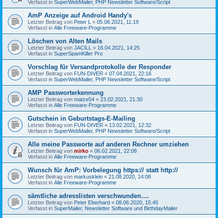
Verfasst in
SuperWebMailer, PHP Newsletter Software/Script
AmP Anzeige auf Android Handy's
Letzter Beitrag von
Peter L
«
05.06.2021, 11:19
Verfasst in
Alle Freeware-Programme
Löschen von Alten Mails
Letzter Beitrag von
JACILL
«
16.04.2021, 14:25
Verfasst in
SuperSpamKiller Pro
Vorschlag für Versandprotokolle der Responder
Letzter Beitrag von
FUN-DIVER
«
07.04.2021, 22:16
Verfasst in
SuperWebMailer, PHP Newsletter Software/Script
AMP Passworterkennung
Letzter Beitrag von
matze54
«
23.02.2021, 21:30
Verfasst in
Alle Freeware-Programme
Gutschein in Geburtstags-E-Mailing
Letzter Beitrag von
FUN-DIVER
«
13.02.2021, 12:32
Verfasst in
SuperWebMailer, PHP Newsletter Software/Script
Alle meine Passworte auf anderen Rechner umziehen
Letzter Beitrag von
mirko
«
06.02.2021, 22:08
Verfasst in
Alle Freeware-Programme
Wunsch für AmP: Vorbelegung https:// statt http://
Letzter Beitrag von
markusklein
«
21.08.2020, 14:08
Verfasst in
Alle Freeware-Programme
sämtliche adresslisten verschwunden....
Letzter Beitrag von
Peter Eberhard
«
08.06.2020, 15:45
Verfasst in
SuperMailer, Newsletter Software und BirthdayMailer