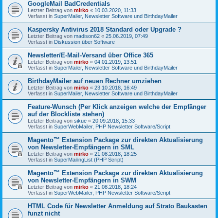
GoogleMail BadCredentials
Letzter Beitrag von
mirko
«
10.03.2020, 11:33
Verfasst in
SuperMailer, Newsletter Software und BirthdayMailer
Kaspersky Antivirus 2018 Standard oder Upgrade ?
Letzter Beitrag von
madison62
«
25.06.2019, 07:49
Verfasst in
Diskussion über Software
Newsletter/E-Mail-Versand über Office 365
Letzter Beitrag von
mirko
«
04.01.2019, 13:51
Verfasst in
SuperMailer, Newsletter Software und BirthdayMailer
BirthdayMailer auf neuen Rechner umziehen
Letzter Beitrag von
mirko
«
23.10.2018, 16:49
Verfasst in
SuperMailer, Newsletter Software und BirthdayMailer
Feature-Wunsch (Per Klick anzeigen welche der Empfänger
auf der Blockliste stehen)
Letzter Beitrag von
sikue
«
20.09.2018, 15:33
Verfasst in
SuperWebMailer, PHP Newsletter Software/Script
Magento™ Extension Package zur direkten Aktualisierung
von Newsletter-Empfängern in SML
Letzter Beitrag von
mirko
«
21.08.2018, 18:25
Verfasst in
SuperMailingList (PHP Script)
Magento™ Extension Package zur direkten Aktualisierung
von Newsletter-Empfängern in SWM
Letzter Beitrag von
mirko
«
21.08.2018, 18:24
Verfasst in
SuperWebMailer, PHP Newsletter Software/Script
HTML Code für Newsletter Anmeldung auf Strato Baukasten
funzt nicht