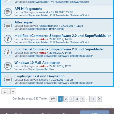
Verfasst in
SuperWebMailer, PHP Newsletter Software/Script
API-Hilfe gesucht
Letzter Beitrag von
kaeand
«
01.10.2017, 22:05
Verfasst in
SuperWebMailer, PHP Newsletter Software/Script
Alles super!
Letzter Beitrag von
AlfonsKrismann
«
17.09.2017, 11:08
Verfasst in
SuperMailingList (PHP Script)
modified eCommerce Shopsoftware 2.0 und SuperWebMailer
Letzter Beitrag von
mirko
«
29.06.2017, 14:50
Verfasst in
SuperWebMailer, PHP Newsletter Software/Script
modified eCommerce Shopsoftware 2.0 und SuperMailer
Letzter Beitrag von
mirko
«
29.06.2017, 14:36
Verfasst in
SuperMailer, Newsletter Software und BirthdayMailer
Windows 10 Mail App starten
Letzter Beitrag von
mirko
«
27.06.2017, 12:21
Verfasst in
SuperSpamKiller Pro
Empfänger Test und Greylisting
Letzter Beitrag von
iNetsys
«
30.03.2017, 13:28
Verfasst in
SuperMailer, Newsletter Software und BirthdayMailer
Seite
1
von
11
1
2
3
4
5
11
Nächst
Die Suche ergab 537 Treffer
…
Gehe zu