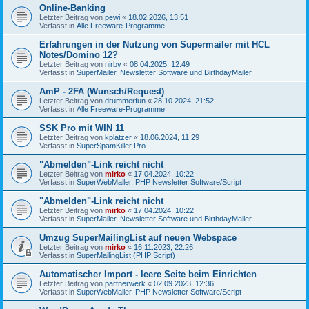
Online-Banking
Letzter Beitrag von
pewi
«
18.02.2026, 13:51
Verfasst in
Alle Freeware-Programme
Erfahrungen in der Nutzung von Supermailer mit HCL
Notes/Domino 12?
Letzter Beitrag von
nirby
«
08.04.2025, 12:49
Verfasst in
SuperMailer, Newsletter Software und BirthdayMailer
AmP - 2FA (Wunsch/Request)
Letzter Beitrag von
drummerfun
«
28.10.2024, 21:52
Verfasst in
Alle Freeware-Programme
SSK Pro mit WIN 11
Letzter Beitrag von
kplatzer
«
18.06.2024, 11:29
Verfasst in
SuperSpamKiller Pro
"Abmelden"-Link reicht nicht
Letzter Beitrag von
mirko
«
17.04.2024, 10:22
Verfasst in
SuperWebMailer, PHP Newsletter Software/Script
"Abmelden"-Link reicht nicht
Letzter Beitrag von
mirko
«
17.04.2024, 10:22
Verfasst in
SuperMailer, Newsletter Software und BirthdayMailer
Umzug SuperMailingList auf neuen Webspace
Letzter Beitrag von
mirko
«
16.11.2023, 22:26
Verfasst in
SuperMailingList (PHP Script)
Automatischer Import - leere Seite beim Einrichten
Letzter Beitrag von
partnerwerk
«
02.09.2023, 12:36
Verfasst in
SuperWebMailer, PHP Newsletter Software/Script