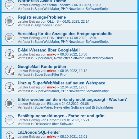
WordPress Avada Theme
Letzter Beitrag von
Stefan Joachim
«
06.03.2023, 18:03
Verfasst in
SuperWebMailer, PHP Newsletter Software/Script
Registrierungs-Probleme
Letzter Beitrag von
OLLI_S
«
06.01.2023, 22:14
Verfasst in
Allgemeines Board
Vorschlag für die Anzeige des Ereignisprotokolls
Letzter Beitrag von
FUN-DIVER
«
14.08.2022, 12:04
Verfasst in
SuperWebMailer, PHP Newsletter Software/Script
E-Mail-Versand über GoogleMail
Letzter Beitrag von
mirko
«
09.06.2022, 18:58
Verfasst in
SuperMailer, Newsletter Software und BirthdayMailer
GoogleMail Konto prüfen
Letzter Beitrag von
mirko
«
08.06.2022, 12:12
Verfasst in
SuperSpamKiller Pro
Umzug SuperWebMailer auf neuen Webspace
Letzter Beitrag von
mirko
«
12.04.2022, 12:03
Verfasst in
SuperWebMailer, PHP Newsletter Software/Script
Bilder werden auf dem Handy nicht angezeigt - Was tun?
Letzter Beitrag von
Eliquas
«
24.02.2022, 09:06
Verfasst in
SuperMailer, Newsletter Software und BirthdayMailer
Bestätigungsmeldungen - Farbe rot und grün
Letzter Beitrag von
Herbert
«
09.01.2022, 15:21
Verfasst in
Diskussion über Software
1&1/ionos SQL-Fehler
Letzter Beitrag von
mirko
«
08.10.2021, 12:01