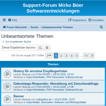
Support-Forum Mirko Böer
Softwareentwicklungen
FAQ
Registrieren
Anmelden
S
Foren-Übersicht
Suche
Unbeantwortete Themen
u
Unbeantwortete Themen
c
Zur erweiterten Suche
h
Suche
Erweiterte Suche
e
Seite
1
von
11
1
2
3
4
5
11
Nächst
Die Suche ergab 537 Treffer
…
Themen
History für einzelne Empfängerlisten
Letzter Beitrag von
FUN-DIVER
«
28.05.2026, 10:10
Verfasst in
SuperWebMailer, PHP Newsletter Software/Script
Geburtstags-Responder: Abmeldung mit Zwischenabfrage
Letzter Beitrag von
FUN-DIVER
«
18.04.2026, 17:08
Verfasst in
SuperWebMailer, PHP Newsletter Software/Script
Banner
Letzter Beitrag von
m@golbov.de
«
18.03.2026, 13:57
Verfasst in
SuperMailer, Newsletter Software und BirthdayMailer