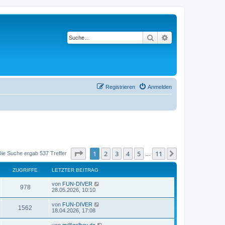
Suche
Erweiterte Suche
Registrieren
Anmelden
Seite
1
von
11
1
2
3
4
5
11
Nächste
Die Suche ergab 537 Treffer
…
ZUGRIFFE
LETZTER BEITRAG
L
von
FUN-DIVER
Z
978
e
28.05.2026, 10:10
t
u
z
L
von
FUN-DIVER
Z
1562
t
e
18.04.2026, 17:08
g
e
t
r
u
z
L
von
m@golbov.de