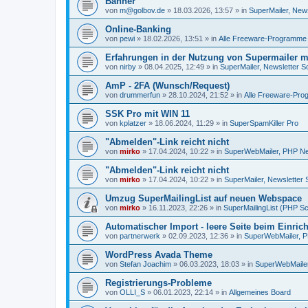
Banner
von
m@golbov.de
»
18.03.2026, 13:57
» in
SuperMailer, News
Online-Banking
von
pewi
»
18.02.2026, 13:51
» in
Alle Freeware-Programme
Erfahrungen in der Nutzung von Supermailer 
von
nirby
»
08.04.2025, 12:49
» in
SuperMailer, Newsletter S
AmP - 2FA (Wunsch/Request)
von
drummerfun
»
28.10.2024, 21:52
» in
Alle Freeware-Pr
SSK Pro mit WIN 11
von
kplatzer
»
18.06.2024, 11:29
» in
SuperSpamKiller Pro
"Abmelden"-Link reicht nicht
von
mirko
»
17.04.2024, 10:22
» in
SuperWebMailer, PHP New
"Abmelden"-Link reicht nicht
von
mirko
»
17.04.2024, 10:22
» in
SuperMailer, Newsletter 
Umzug SuperMailingList auf neuen Webspace
von
mirko
»
16.11.2023, 22:26
» in
SuperMailingList (PHP Sc
Automatischer Import - leere Seite beim Einric
von
partnerwerk
»
02.09.2023, 12:36
» in
SuperWebMailer, P
WordPress Avada Theme
von
Stefan Joachim
»
06.03.2023, 18:03
» in
SuperWebMailer
Registrierungs-Probleme
von
OLLI_S
»
06.01.2023, 22:14
» in
Allgemeines Board