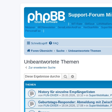
Support-Forum Mi
[ -
WT-Rate
-
SMSout
-
LANMailSer
Metaner
-
MONewsletter
-
SerialLetterAndFax
-
NetStat4Win
-
SuperWe
PersonalFax
- ]
Schnellzugriff
FAQ
Foren-Übersicht
Suche
Unbeantwortete Themen
Unbeantwortete Themen
Zur erweiterten Suche
Suche
Erweiterte Suche
THEMEN
History für einzelne Empfängerlisten
von
FUN-DIVER
»
28.05.2026, 10:10
» in
SuperWebMailer, P
Geburtstags-Responder: Abmeldung mit Zwisc
von
FUN-DIVER
»
18.04.2026, 17:08
» in
SuperWebMailer, P