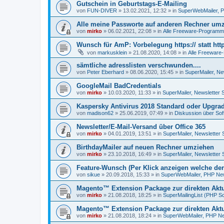
Gutschein in Geburtstags-E-Mailing
von
FUN-DIVER
»
13.02.2021, 12:32
» in
SuperWebMailer, P
Alle meine Passworte auf anderen Rechner um
von
mirko
»
06.02.2021, 22:08
» in
Alle Freeware-Program
Wunsch für AmP: Vorbelegung https:// statt http
von
markusklein
»
21.08.2020, 14:08
» in
Alle Freewar
sämtliche adresslisten verschwunden....
von
Peter Eberhard
»
08.06.2020, 15:45
» in
SuperMailer, Ne
GoogleMail BadCredentials
von
mirko
»
10.03.2020, 11:33
» in
SuperMailer, Newsletter 
Kaspersky Antivirus 2018 Standard oder Upgra
von
madison62
»
25.06.2019, 07:49
» in
Diskussion über Sof
Newsletter/E-Mail-Versand über Office 365
von
mirko
»
04.01.2019, 13:51
» in
SuperMailer, Newsletter 
BirthdayMailer auf neuen Rechner umziehen
von
mirko
»
23.10.2018, 16:49
» in
SuperMailer, Newsletter 
Feature-Wunsch (Per Klick anzeigen welche der
von
sikue
»
20.09.2018, 15:33
» in
SuperWebMailer, PHP News
Magento™ Extension Package zur direkten Aktu
von
mirko
»
21.08.2018, 18:25
» in
SuperMailingList (PHP Sc
Magento™ Extension Package zur direkten Akt
von
mirko
»
21.08.2018, 18:24
» in
SuperWebMailer, PHP New