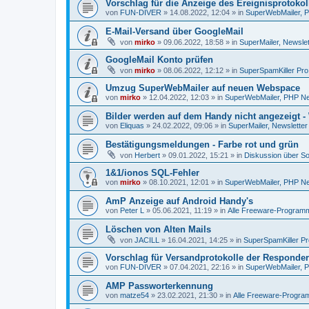
Vorschlag für die Anzeige des Ereignisprotokol
von
FUN-DIVER
»
14.08.2022, 12:04
» in
SuperWebMailer, P
E-Mail-Versand über GoogleMail
von
mirko
»
09.06.2022, 18:58
» in
SuperMailer, Newslet
GoogleMail Konto prüfen
von
mirko
»
08.06.2022, 12:12
» in
SuperSpamKiller Pro
Umzug SuperWebMailer auf neuen Webspace
von
mirko
»
12.04.2022, 12:03
» in
SuperWebMailer, PHP New
Bilder werden auf dem Handy nicht angezeigt -
von
Eliquas
»
24.02.2022, 09:06
» in
SuperMailer, Newsletter
Bestätigungsmeldungen - Farbe rot und grün
von
Herbert
»
09.01.2022, 15:21
» in
Diskussion über So
1&1/ionos SQL-Fehler
von
mirko
»
08.10.2021, 12:01
» in
SuperWebMailer, PHP New
AmP Anzeige auf Android Handy's
von
Peter L
»
05.06.2021, 11:19
» in
Alle Freeware-Program
Löschen von Alten Mails
von
JACILL
»
16.04.2021, 14:25
» in
SuperSpamKiller Pr
Vorschlag für Versandprotokolle der Responder
von
FUN-DIVER
»
07.04.2021, 22:16
» in
SuperWebMailer, P
AMP Passworterkennung
von
matze54
»
23.02.2021, 21:30
» in
Alle Freeware-Progr