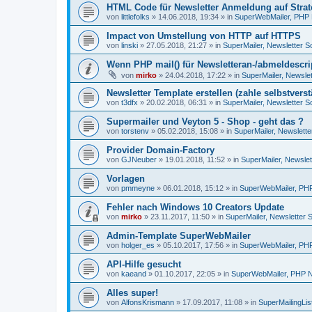
HTML Code für Newsletter Anmeldung auf Strato
von
littlefolks
»
14.06.2018, 19:34
» in
SuperWebMailer, PHP N
Impact von Umstellung von HTTP auf HTTPS
von
linski
»
27.05.2018, 21:27
» in
SuperMailer, Newsletter S
Wenn PHP mail() für Newsletteran-/abmeldescript
von
mirko
»
24.04.2018, 17:22
» in
SuperMailer, Newslet
Newsletter Template erstellen (zahle selbstverst
von
t3dfx
»
20.02.2018, 06:31
» in
SuperMailer, Newsletter S
Supermailer und Veyton 5 - Shop - geht das ?
von
torstenv
»
05.02.2018, 15:08
» in
SuperMailer, Newslette
Provider Domain-Factory
von
GJNeuber
»
19.01.2018, 11:52
» in
SuperMailer, Newslet
Vorlagen
von
pmmeyne
»
06.01.2018, 15:12
» in
SuperWebMailer, PHP 
Fehler nach Windows 10 Creators Update
von
mirko
»
23.11.2017, 11:50
» in
SuperMailer, Newsletter 
Admin-Template SuperWebMailer
von
holger_es
»
05.10.2017, 17:56
» in
SuperWebMailer, PHP 
API-Hilfe gesucht
von
kaeand
»
01.10.2017, 22:05
» in
SuperWebMailer, PHP Ne
Alles super!
von
AlfonsKrismann
»
17.09.2017, 11:08
» in
SuperMailingLis